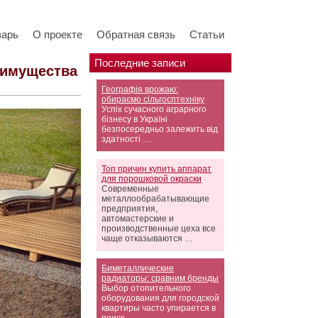
варь
О проекте
Обратная связь
Статьи
Последние записи
еимущества
Географія врожаю:
обираємо сільгосптехніку
Успіх сучасного аграрного
бізнесу в Україні
безпосередньо залежить від
здатності …
Топ причин купить аппарат
для порошковой окраски
Современные
металлообрабатывающие
предприятия,
автомастерские и
производственные цеха все
чаще отказываются …
Биметаллические
радиаторы: сравним бренды
Выбор отопительного
оборудования для городской
квартиры часто упирается в