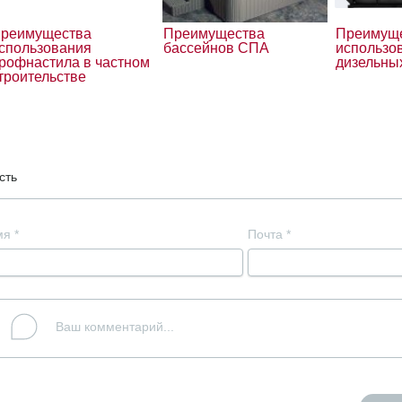
реимущества
Преимущества
Преимущ
спользования
бассейнов СПА
использо
рофнастила в частном
дизельны
троительстве
сть
мя
*
Почта
*