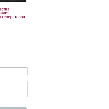
ества
вания
х генераторов