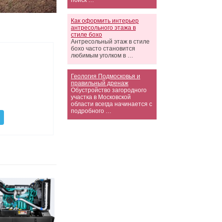
поиск …
Как оформить интерьер
антресольного этажа в
стиле бохо
Антресольный этаж в стиле
бохо часто становится
любимым уголком в …
Геология Подмосковья и
правильный дренаж
Обустройство загородного
участка в Московской
области всегда начинается с
подробного …