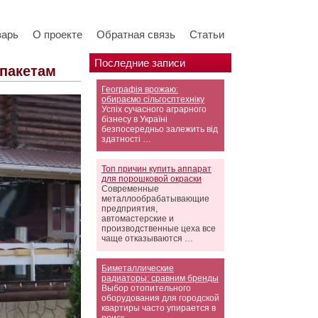
варь
О проекте
Обратная связь
Статьи
Последние записи
опакетам
Географія врожаю:
обираємо сільгосптехніку
Успіх сучасного аграрного
бізнесу в Україні
безпосередньо залежить від
здатності …
Топ причин купить аппарат
для порошковой окраски
Современные
металлообрабатывающие
предприятия,
автомастерские и
производственные цеха все
чаще отказываются …
Биметаллические
радиаторы: сравним бренды
Выбор отопительного
оборудования для городской
квартиры часто упирается в