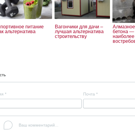
портивное питание
Вагончики для дачи –
Алмазное
ак альтернатива
лучшая альтернатива
бетона — 
строительству
наиболее
востребо
сть
мя
*
Почта
*