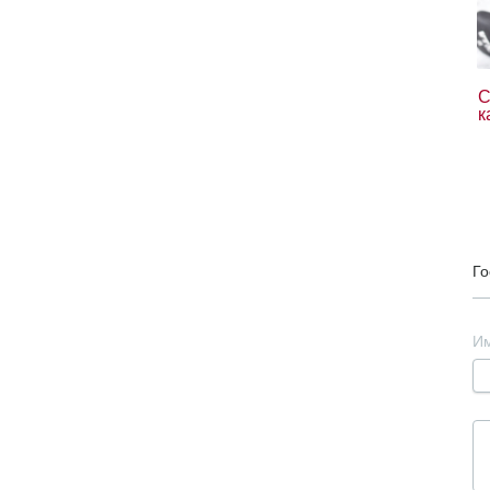
С
к
Го
И