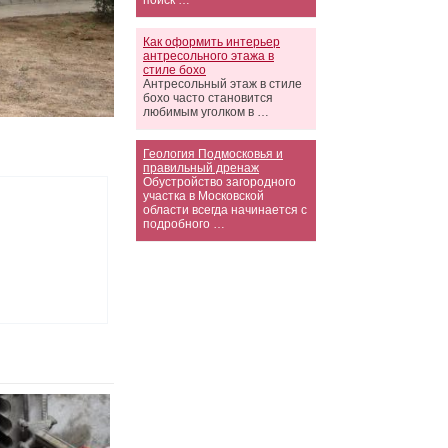
поиск …
Как оформить интерьер
антресольного этажа в
стиле бохо
Антресольный этаж в стиле
бохо часто становится
любимым уголком в …
Геология Подмосковья и
правильный дренаж
Обустройство загородного
участка в Московской
области всегда начинается с
подробного …