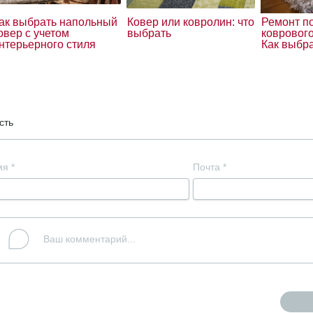
ак выбрать напольный
Ковер или ковролин: что
Ремонт по
овер с учетом
выбрать
коврового
нтерьерного стиля
Как выбр
сть
мя
*
Почта
*