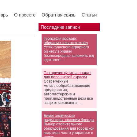
варь
О проекте
Обратная связь
Статьи
Последние записи
Географія врожаю:
обираємо сільгосптехніку
Успіх сучасного аграрного
бізнесу в Україні
безпосередньо залежить від
здатності …
Топ причин купить аппарат
для порошковой окраски
Современные
металлообрабатывающие
предприятия,
автомастерские и
производственные цеха все
чаще отказываются …
Биметаллические
радиаторы: сравним бренды
Выбор отопительного
оборудования для городской
квартиры часто упирается в