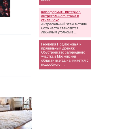
поиск …
Как оформить интерьер
антресольного этажа в
стиле бохо
Антресольный этаж в стиле
бохо часто становится
любимым уголком в …
Геология Подмосковья и
правильный дренаж
Обустройство загородного
участка в Московской
области всегда начинается с
подробного …