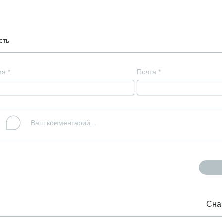
сть
мя
*
Почта
*
Сна