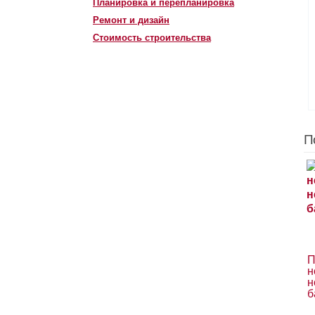
Планировка и перепланировка
Ремонт и дизайн
Стоимость строительства
П
П
н
н
б