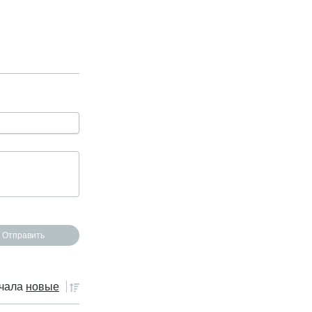
чала
новые