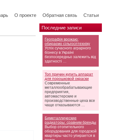
варь
О проекте
Обратная связь
Статьи
Последние записи
Географія врожаю:
обираємо сільгосптехніку
Успіх сучасного аграрного
бізнесу в Україні
безпосередньо залежить від
здатності …
Топ причин купить аппарат
для порошковой окраски
Современные
металлообрабатывающие
предприятия,
автомастерские и
производственные цеха все
чаще отказываются …
Биметаллические
радиаторы: сравним бренды
Выбор отопительного
оборудования для городской
квартиры часто упирается в