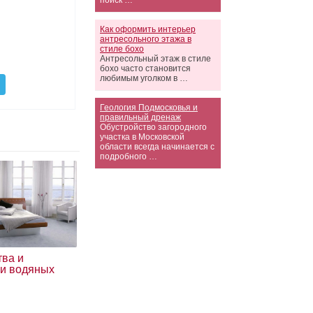
поиск …
Как оформить интерьер
антресольного этажа в
стиле бохо
Антресольный этаж в стиле
бохо часто становится
любимым уголком в …
Геология Подмосковья и
правильный дренаж
Обустройство загородного
участка в Московской
области всегда начинается с
подробного …
тва и
ки водяных