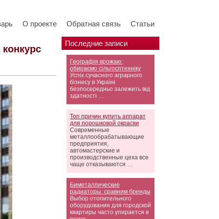
варь
О проекте
Обратная связь
Статьи
Последние записи
 конкурс
Географія врожаю:
обираємо сільгосптехніку
Успіх сучасного аграрного
бізнесу в Україні
безпосередньо залежить від
здатності …
Топ причин купить аппарат
для порошковой окраски
Современные
металлообрабатывающие
предприятия,
автомастерские и
производственные цеха все
чаще отказываются …
Биметаллические
радиаторы: сравним бренды
Выбор отопительного
оборудования для городской
квартиры часто упирается в