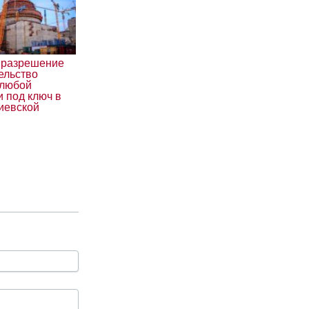
 разрешение
ельство
 любой
 под ключ в
иевской