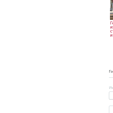
Г
и
с
и
Го
И