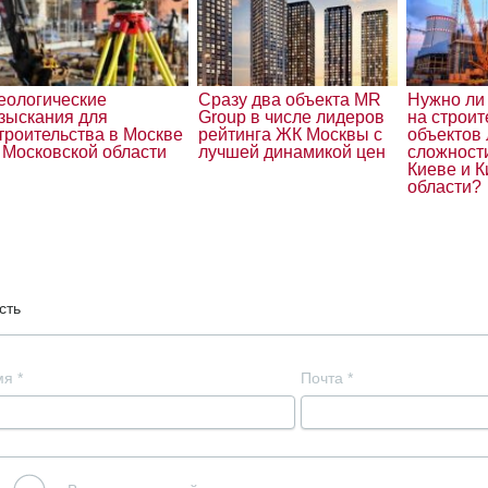
еологические
Сразу два объекта MR
Нужно ли
зыскания для
Group в числе лидеров
на строит
троительства в Москве
рейтинга ЖК Москвы с
объектов
 Московской области
лучшей динамикой цен
сложности
Киеве и К
области?
сть
мя
*
Почта
*