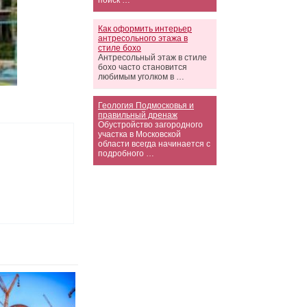
поиск …
Как оформить интерьер
антресольного этажа в
стиле бохо
Антресольный этаж в стиле
бохо часто становится
любимым уголком в …
Геология Подмосковья и
правильный дренаж
Обустройство загородного
участка в Московской
области всегда начинается с
подробного …