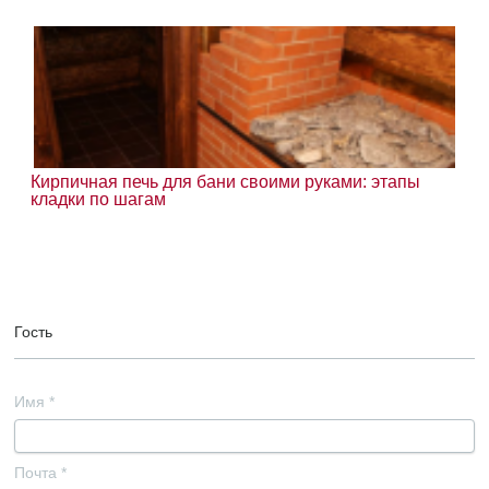
Кирпичная печь для бани своими руками: этапы
кладки по шагам
Гость
Имя
*
Почта
*