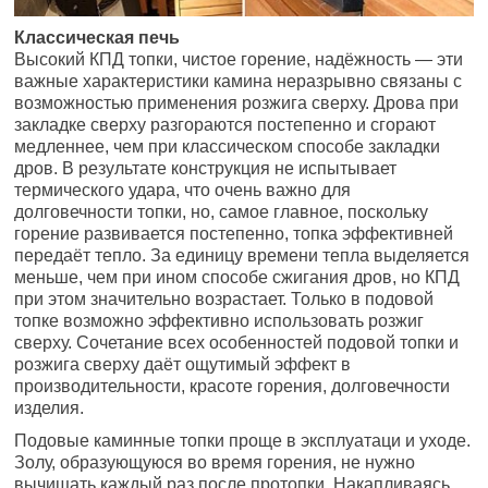
Классическая печь
Высокий КПД топки, чистое горение, надёжность — эти
важные характеристики камина неразрывно связаны с
возможностью применения розжига сверху. Дрова при
закладке сверху разгораются постепенно и сгорают
медленнее, чем при классическом способе закладки
дров. В результате конструкция не испытывает
термического удара, что очень важно для
долговечности топки, но, самое главное, поскольку
горение развивается постепенно, топка эффективней
передаёт тепло. За единицу времени тепла выделяется
меньше, чем при ином способе сжигания дров, но КПД
при этом значительно возрастает. Только в подовой
топке возможно эффективно использовать розжиг
сверху. Сочетание всех особенностей подовой топки и
розжига сверху даёт ощутимый эффект в
производительности, красоте горения, долговечности
изделия.
Подовые каминные топки проще в эксплуатаци и уходе.
Золу, образующуюся во время горения, не нужно
вычищать каждый раз после протопки. Накапливаясь