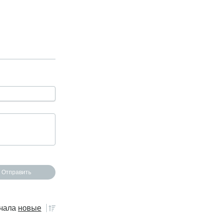
чала
новые