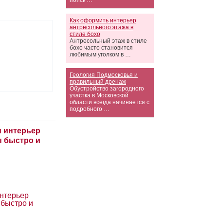
поиск …
Как оформить интерьер
антресольного этажа в
стиле бохо
Антресольный этаж в стиле
бохо часто становится
любимым уголком в …
Геология Подмосковья и
правильный дренаж
Обустройство загородного
участка в Московской
области всегда начинается с
подробного …
нтерьер
 быстро и