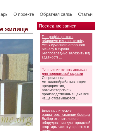
варь
О проекте
Обратная связь
Статьи
Последние записи
ое жилище
Географія врожаю:
обираємо сільгосптехніку
Успіх сучасного аграрного
бізнесу в Україні
безпосередньо залежить від
здатності …
Топ причин купить аппарат
для порошковой окраски
Современные
металлообрабатывающие
предприятия,
автомастерские и
производственные цеха все
чаще отказываются …
Биметаллические
радиаторы: сравним бренды
Выбор отопительного
оборудования для городской
квартиры часто упирается в