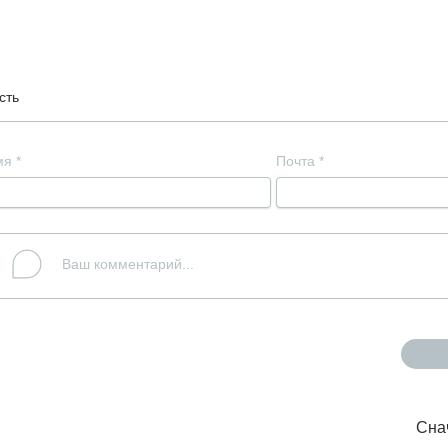
сть
мя
*
Почта
*
Сна