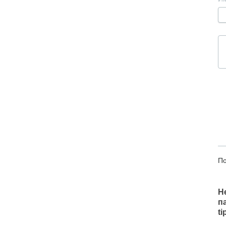
По
Н
п
t