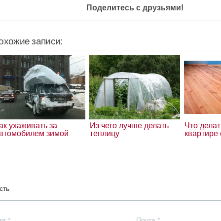
Поделитесь с друзьями!
охожие записи:
ак ухаживать за
Из чего лучше делать
Что делат
втомобилем зимой
теплицу
квартире
сть
мя
*
Почта
*