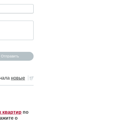
чала
новые
к квартир
по
ажите о