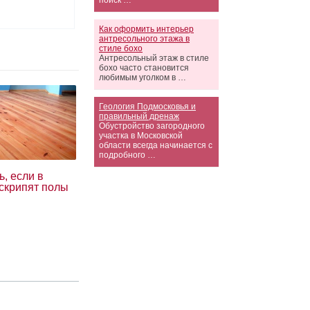
поиск …
Как оформить интерьер
антресольного этажа в
стиле бохо
Антресольный этаж в стиле
бохо часто становится
любимым уголком в …
Геология Подмосковья и
правильный дренаж
Обустройство загородного
участка в Московской
области всегда начинается с
подробного …
ь, если в
 скрипят полы