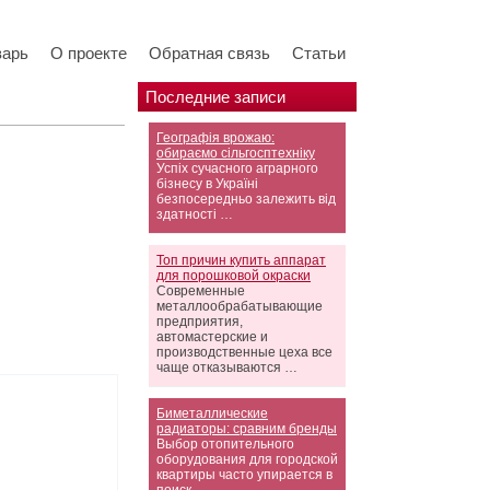
варь
О проекте
Обратная связь
Статьи
Последние записи
Географія врожаю:
обираємо сільгосптехніку
Успіх сучасного аграрного
бізнесу в Україні
безпосередньо залежить від
здатності …
Топ причин купить аппарат
для порошковой окраски
Современные
металлообрабатывающие
предприятия,
автомастерские и
производственные цеха все
чаще отказываются …
Биметаллические
радиаторы: сравним бренды
Выбор отопительного
оборудования для городской
квартиры часто упирается в