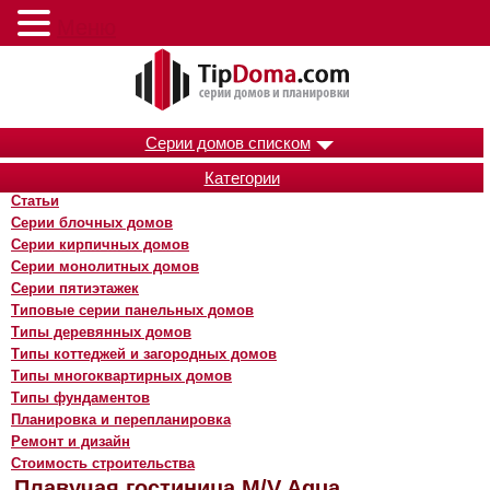
Меню
Серии домов списком
Категории
Статьи
Серии блочных домов
Серии кирпичных домов
Серии монолитных домов
Серии пятиэтажек
Типовые серии панельных домов
Типы деревянных домов
Типы коттеджей и загородных домов
Типы многоквартирных домов
Типы фундаментов
Планировка и перепланировка
Ремонт и дизайн
Стоимость строительства
Плавучая гостиница M/V Aqua