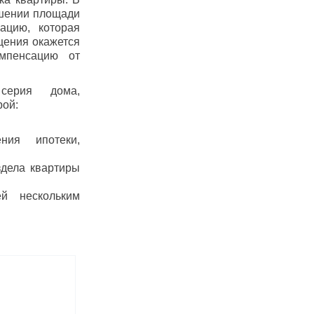
ьшении площади
ацию, которая
щения окажется
омпенсацию от
серия дома,
рой:
ния ипотеки,
здела квартиры
ей нескольким