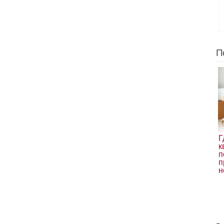
П
Г
к
п
п
н