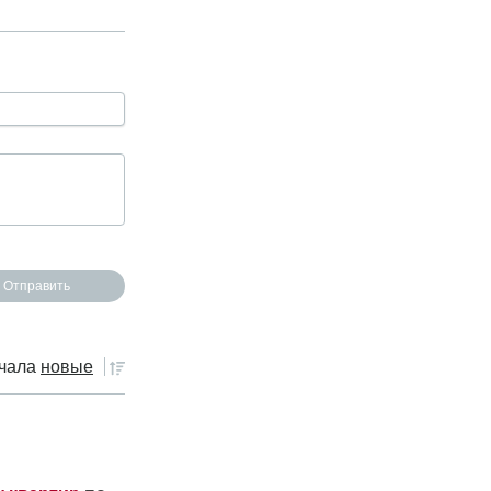
чала
новые