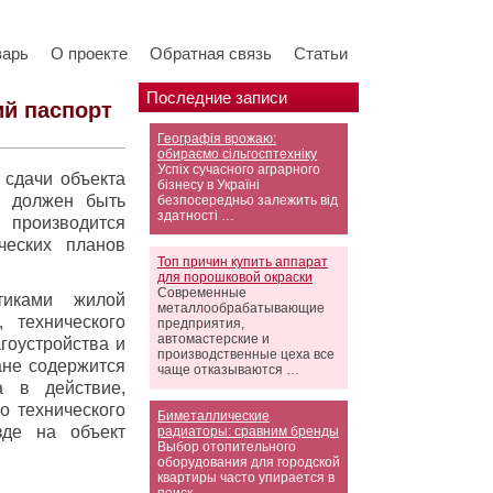
варь
О проекте
Обратная связь
Статьи
Последние записи
ий паспорт
Географія врожаю:
обираємо сільгосптехніку
Успіх сучасного аграрного
 сдачи объекта
бізнесу в Україні
й должен быть
безпосередньо залежить від
здатності …
производится
ческих планов
Топ причин купить аппарат
для порошковой окраски
Современные
тиками жилой
металлообрабатывающие
, технического
предприятия,
автомастерские и
гоустройства и
производственные цеха все
ане содержится
чаще отказываются …
а в действие,
о технического
Биметаллические
зде на объект
радиаторы: сравним бренды
Выбор отопительного
оборудования для городской
квартиры часто упирается в