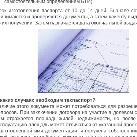
самостоятельным определением БТИ).
рок изготовления паспорта от 10 до 14 дней. Вначале с
ринимаются и проверяются документы, а затем клиенту выд
б их получении. Затем назначается дата окончатльной выда
 каких случаях необходим техпаспорт?
аличие этого документа может потребоваться для разреш
опросов. При заключении договора на участие в долевом с
ём отражается площадь жилой недвижимости, но после
ксплуатацию площадь может отличаться от указанной прое
одготовленной ими документации, и получена собственник
акой ситуации потребуется документ, где указана планиро