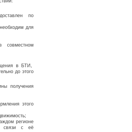
ствий:
доставлен по
 необходим для
в совместном
щения в БТИ,
ельно до этого
ины получения
ормления этого
движимость;
каждом регионе
в связи с её