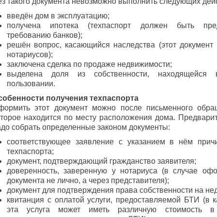
ез такого документа невозможно выполнить следующих дей
введён дом в эксплуатацию;
получена ипотека (техпаспорт должен быть пре
требованию банков);
решён вопрос, касающийся наследства (этот документ
нотариусов);
заключена сделка по продаже недвижимости;
выделена доля из собственности, находящейся 
пользовании.
собенности получения техпаспорта
формить этот документ можно после письменного обра
оторое находится по месту расположения дома. Предварит
адо собрать определенные законом документы:
соответствующее заявление с указанием в нём прич
техпаспорта;
документ, подтверждающий гражданство заявителя;
доверенность, заверенную у нотариуса (в случае оф
документа не лично, а через представителя);
документ для подтверждения права собственности на не
квитанция с оплатой услуги, предоставляемой БТИ (в 
эта услуга может иметь различную стоимость 