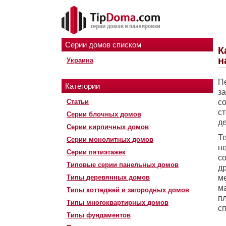
Серии домов списком
К
н
Украина
П
Категории
з
Статьи
с
с
Серии блочных домов
д
Серии кирпичных домов
Т
Серии монолитных домов
н
Серии пятиэтажек
с
Типовые серии панельных домов
д
Типы деревянных домов
м
м
Типы коттеджей и загородных домов
п
Типы многоквартирных домов
с
Типы фундаментов