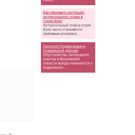
поиск …
Как оформить интерьер
антресольного этажа в
стиле бохо
Антресольный этаж в стиле
бохо часто становится
любимым уголком в …
Геология Подмосковья и
правильный дренаж
Обустройство загородного
участка в Московской
области всегда начинается с
подробного …