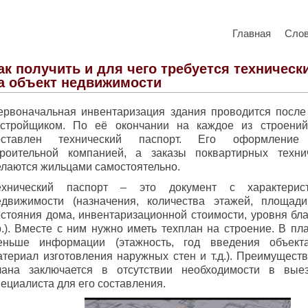
Главная
Сло
ак получить и для чего требуется техническ
а объект недвижимости
ервоначальная инвентаризация здания проводится после
астройщиком. По её окончании на каждое из строени
оставлен технический паспорт. Его оформление 
троительной компанией, а заказы поквартирных техни
елаются жильцами самостоятельно.
ехнический паспорт – это документ с характерис
едвижимости (назначения, количества этажей, площади
остояния дома, инвентаризационной стоимости, уровня бла
р.). Вместе с ним нужно иметь техплан на строение. В пл
еньше информации (этажность, год введения объект
атериал изготовления наружных стен и т.д.). Преимуществ
лана заключается в отсутствии необходимости в вые
пециалиста для его составления.