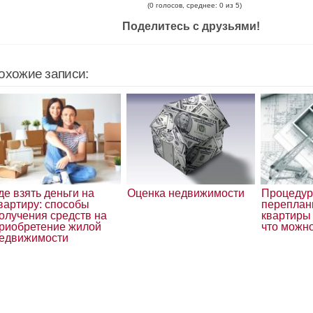
(0 голосов, среднее: 0 из 5)
Поделитесь с друзьями!
охожие записи:
де взять деньги на
Оценка недвижимости
Процеду
вартиру: способы
переплан
олучения средств на
квартиры 
риобретение жилой
что можно
едвижимости