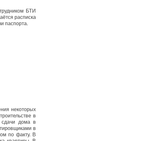
отрудником БТИ
аётся расписка
чи паспорта.
ения некоторых
троительстве в
 сдачи дома в
ктировщиками в
ом по факту. В
вка квартиры. В