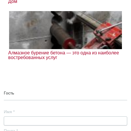
Дом
Алмазное бурение бетона — это одна из наиболее
востребованных услуг
Гость
Имя
*
Почта
*