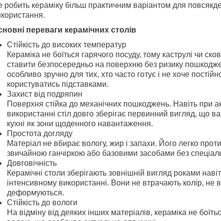
е робить кераміку більш практичним варіантом для повсякд
икористання.
сновні переваги керамічних столів
Стійкість до високих температур
Кераміка не боїться гарячого посуду, тому каструлі чи ск
ставити безпосередньо на поверхню без ризику пошкодж
особливо зручно для тих, хто часто готує і не хоче постійн
користуватись підставками.
Захист від подряпин
Поверхня стійка до механічних пошкоджень. Навіть при 
використанні стіл довго зберігає первинний вигляд, що в
кухні як зони щоденного навантаження.
Простота догляду
Матеріал не вбирає вологу, жир і запахи. Його легко прот
звичайною ганчіркою або базовими засобами без спеціальн
Довговічність
Керамічні столи зберігають зовнішній вигляд роками наві
інтенсивному використанні. Вони не втрачають колір, не в
деформуються.
Стійкість до вологи
На відміну від деяких інших матеріалів, кераміка не боїтьс