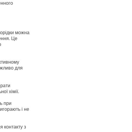
енного
оворідки можна
ення. Це
о
активному
ажливо для
ирати
ої хімії.
ть при
игорають і не
я контакту з