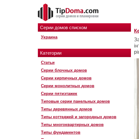
Серии домов списком
К
Украина
За
ін
рі
Категории
Статьи
Серии блочных домов
Серии кирпичных домов
Серии монолитных домов
Серии пятиэтажек
Типовые серии панельных домов
Типы деревянных домов
Типы коттеджей и загородных домов
Типы многоквартирных домов
Типы фундаментов