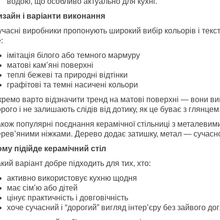
водою, що особливо актуально для кухні.
изайн і варіанти виконання
часні виробники пропонують широкий вибір кольорів і текс
:
імітація білого або темного мармуру
матові кам’яні поверхні
теплі бежеві та природні відтінки
графітові та темні насичені кольори
кремо варто відзначити тренд на матові поверхні — вони в
рого і не залишають слідів від дотику, як це буває з глянцем
кож популярні поєднання керамічної стільниці з металевим
рев’яними ніжками. Дерево додає затишку, метал — сучасност
ому підійде керамічний стіл
кий варіант добре підходить для тих, хто:
активно використовує кухню щодня
має сім’ю або дітей
цінує практичність і довговічність
хоче сучасний і “дорогий” вигляд інтер’єру без зайвого до