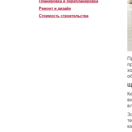
Планировка и перепланировка
Ремонт и дизайн
Стоимость строительства
П
пр
хо
об
Щ
Ке
ви
вл
Зо
те
ка