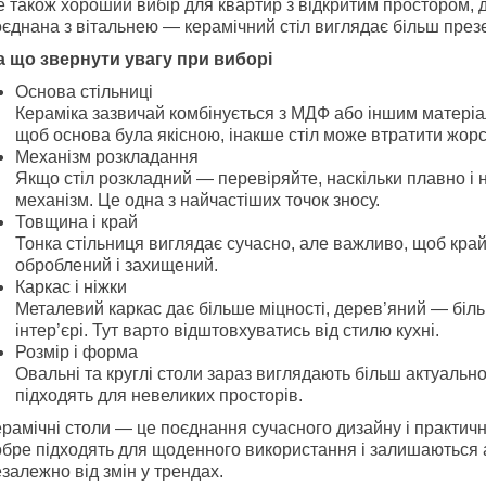
 також хороший вибір для квартир з відкритим простором, 
єднана з вітальнею — керамічний стіл виглядає більш през
а що звернути увагу при виборі
Основа стільниці
Кераміка зазвичай комбінується з МДФ або іншим матері
щоб основа була якісною, інакше стіл може втратити жорст
Механізм розкладання
Якщо стіл розкладний — перевіряйте, наскільки плавно і
механізм. Це одна з найчастіших точок зносу.
Товщина і край
Тонка стільниця виглядає сучасно, але важливо, щоб кра
оброблений і захищений.
Каркас і ніжки
Металевий каркас дає більше міцності, дерев’яний — біл
інтер’єрі. Тут варто відштовхуватись від стилю кухні.
Розмір і форма
Овальні та круглі столи зараз виглядають більш актуально
підходять для невеликих просторів.
рамічні столи — це поєднання сучасного дизайну і практичн
обре підходять для щоденного використання і залишаються
залежно від змін у трендах.