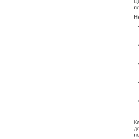
Це
по
Н
Ке
д
не