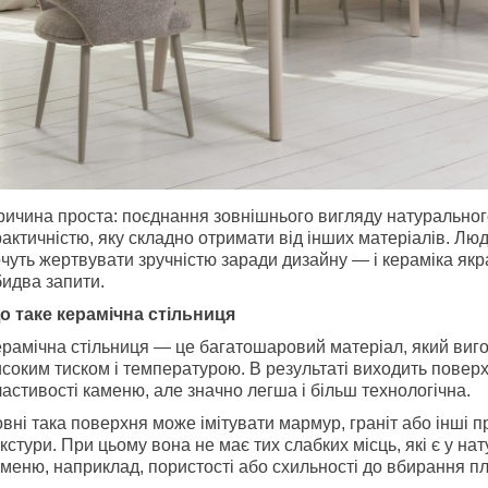
ричина проста: поєднання зовнішнього вигляду натуральног
актичністю, яку складно отримати від інших матеріалів. Лю
чуть жертвувати зручністю заради дизайну — і кераміка якр
идва запити.
о таке керамічна стільниця
рамічна стільниця — це багатошаровий матеріал, який виго
соким тиском і температурою. В результаті виходить поверх
астивості каменю, але значно легша і більш технологічна.
вні така поверхня може імітувати мармур, граніт або інші п
кстури. При цьому вона не має тих слабких місць, які є у на
меню, наприклад, пористості або схильності до вбирання п