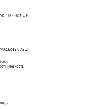
тур. Найчастіше
иглядають більш
.
и або
і і легкості.
гляду