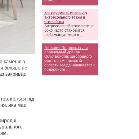
поиск …
Как оформить интерьер
антресольного этажа в
стиле бохо
Антресольный этаж в стиле
бохо часто становится
любимым уголком в …
Геология Подмосковья и
правильный дренаж
Обустройство загородного
участка в Московской
о каменю з
области всегда начинается с
ди більше не
подробного …
аз закриває
товляється під
ня, яка має
риродні
турального
лям.