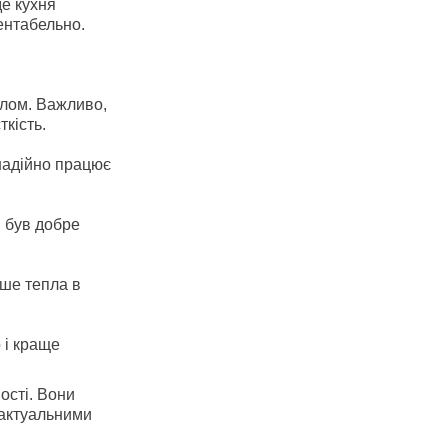
де кухня
ентабельно.
алом. Важливо,
кість.
 надійно працює
й був добре
ьше тепла в
 і краще
ості. Вони
 актуальними