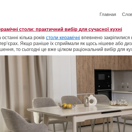
Главная
Сло
ерамічні столи: практичний вибір для сучасної кухні
 останні кілька років
столи керамічні
впевнено закріпилися 
тер’єрах. Якщо раніше їх сприймали як щось нішеве або ди
шення, то сьогодні це вже цілком раціональний вибір для кух