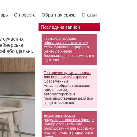
варь
О проекте
Обратная связь
Статьи
Последние записи
в сучасних
Географія врожаю:
обираємо сільгосптехніку
зайнерське
Успіх сучасного аграрного
ні або їдальні.
бізнесу в Україні
безпосередньо залежить від
здатності …
Топ причин купить аппарат
для порошковой окраски
Современные
металлообрабатывающие
предприятия,
автомастерские и
производственные цеха все
чаще отказываются …
Биметаллические
радиаторы: сравним бренды
Выбор отопительного
оборудования для городской
квартиры часто упирается в