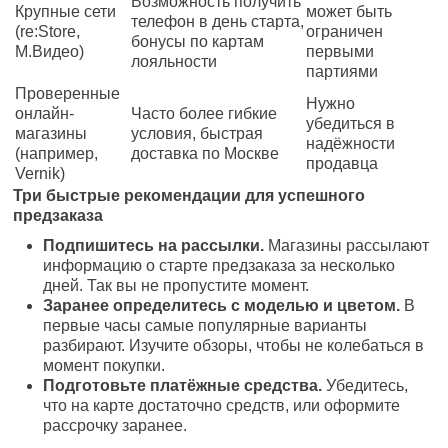
Возможность получить
Крупные сети
может быть
телефон в день старта,
(re:Store,
ограничен
бонусы по картам
М.Видео)
первыми
лояльности
партиями
Проверенные
Нужно
онлайн-
Часто более гибкие
убедиться в
магазины
условия, быстрая
надёжности
(например,
доставка по Москве
продавца
Vernik)
Три быстрые рекомендации для успешного
предзаказа
Подпишитесь на рассылки.
Магазины рассылают
информацию о старте предзаказа за несколько
дней. Так вы не пропустите момент.
Заранее определитесь с моделью и цветом.
В
первые часы самые популярные варианты
разбирают. Изучите обзоры, чтобы не колебаться в
момент покупки.
Подготовьте платёжные средства.
Убедитесь,
что на карте достаточно средств, или оформите
рассрочку заранее.