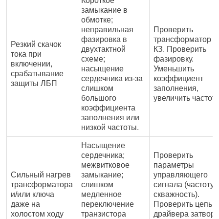
Короткое
замыкание в
обмотке;
неправильная
Проверить
фазировка в
трансформатор н
Резкий скачок
двухтактной
КЗ. Проверить
тока при
схеме;
фазировку.
включении,
насыщение
Уменьшить
срабатывание
сердечника из-за
коэффициент
защиты ЛБП
слишком
заполнения,
большого
увеличить частоту
коэффициента
заполнения или
низкой частоты.
Насыщение
сердечника;
Проверить
межвитковое
параметры
Сильный нагрев
замыкание;
управляющего
трансформатора
слишком
сигнала (частоту,
и/или ключа
медленное
скважность).
даже на
переключение
Проверить цепь
холостом ходу
транзистора
драйвера затвора