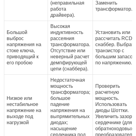
(неправильная
Заменить
работа
трансформатор.
драйвера).
Высокая
Большой
индуктивность
Установить или
выброс
рассеяния
рассчитать RCD-
напряжения на
трансформатора.
снаббер. Выбрат
стоке ключа,
Отсутствие или
транзистор с
приводящий к
неверный расчет
большим запасо
его пробою
демпфирующей
по напряжению.
цепи (снаббера).
Недостаточная
мощность
Проверить
трансформатора;
расчетную
Низкое или
большое
мощность.
нестабильное
падение
Использовать
напряжение на
напряжения на
диоды Шоттки.
выходе под
выпрямительных
Увеличить зазор 
нагрузкой
диодах;
сердечнике (для
насыщение
обратноходовых
сердечника под
преобразователей