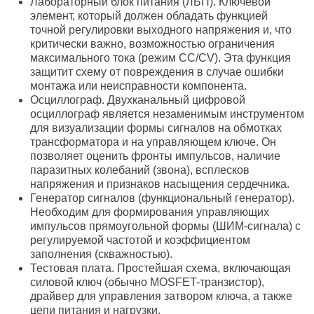
Лабораторный блок питания (ЛБП). Ключевой
элемент, который должен обладать функцией
точной регулировки выходного напряжения и, что
критически важно, возможностью ограничения
максимального тока (режим CC/CV). Эта функция
защитит схему от повреждения в случае ошибки
монтажа или неисправности компонента.
Осциллограф. Двухканальный цифровой
осциллограф является незаменимым инструментом
для визуализации формы сигналов на обмотках
трансформатора и на управляющем ключе. Он
позволяет оценить фронты импульсов, наличие
паразитных колебаний (звона), всплесков
напряжения и признаков насыщения сердечника.
Генератор сигналов (функциональный генератор).
Необходим для формирования управляющих
импульсов прямоугольной формы (ШИМ-сигнала) с
регулируемой частотой и коэффициентом
заполнения (скважностью).
Тестовая плата. Простейшая схема, включающая
силовой ключ (обычно MOSFET-транзистор),
драйвер для управления затвором ключа, а также
цепи питания и нагрузки.