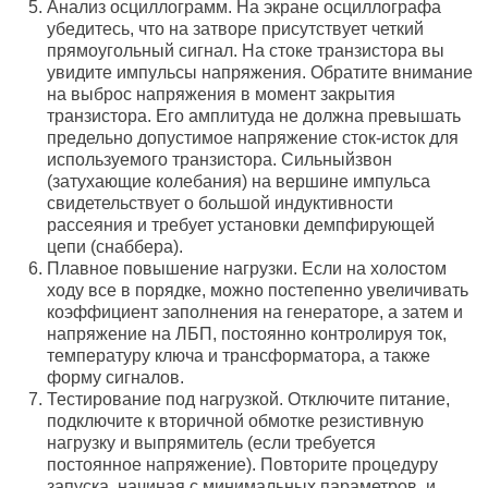
Анализ осциллограмм. На экране осциллографа
убедитесь, что на затворе присутствует четкий
прямоугольный сигнал. На стоке транзистора вы
увидите импульсы напряжения. Обратите внимание
на выброс напряжения в момент закрытия
транзистора. Его амплитуда не должна превышать
предельно допустимое напряжение сток-исток для
используемого транзистора. Сильныйзвон
(затухающие колебания) на вершине импульса
свидетельствует о большой индуктивности
рассеяния и требует установки демпфирующей
цепи (снаббера).
Плавное повышение нагрузки. Если на холостом
ходу все в порядке, можно постепенно увеличивать
коэффициент заполнения на генераторе, а затем и
напряжение на ЛБП, постоянно контролируя ток,
температуру ключа и трансформатора, а также
форму сигналов.
Тестирование под нагрузкой. Отключите питание,
подключите к вторичной обмотке резистивную
нагрузку и выпрямитель (если требуется
постоянное напряжение). Повторите процедуру
запуска, начиная с минимальных параметров, и