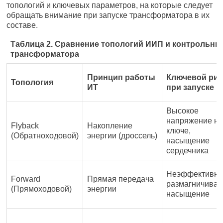
топологий и ключевых параметров, на которые следует
обращать внимание при запуске трансформатора в их
составе.
Таблица 2. Сравнение топологий ИИП и контрольные
трансформатора
Принцип работы
Ключевой рис
Топология
ИТ
при запуске
Высокое
напряжение н
Flyback
Накопление
ключе,
(Обратноходовой)
энергии (дроссель)
насыщение
сердечника
Неэффективно
Forward
Прямая передача
размагничиван
(Прямоходовой)
энергии
насыщение