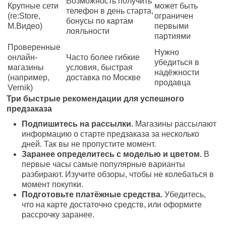
Возможность получить
Крупные сети
может быть
телефон в день старта,
(re:Store,
ограничен
бонусы по картам
М.Видео)
первыми
лояльности
партиями
Проверенные
Нужно
онлайн-
Часто более гибкие
убедиться в
магазины
условия, быстрая
надёжности
(например,
доставка по Москве
продавца
Vernik)
Три быстрые рекомендации для успешного
предзаказа
Подпишитесь на рассылки.
Магазины рассылают
информацию о старте предзаказа за несколько
дней. Так вы не пропустите момент.
Заранее определитесь с моделью и цветом.
В
первые часы самые популярные варианты
разбирают. Изучите обзоры, чтобы не колебаться в
момент покупки.
Подготовьте платёжные средства.
Убедитесь,
что на карте достаточно средств, или оформите
рассрочку заранее.