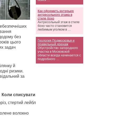
поиск …
Как оформить интерьер
антресольного этажа в
стиле бохо
Антресольный этаж в стиле
бохо часто становится
небезпечніших
любимым уголком в …
ування
додому без
Геология Подмосковья и
років цього
правильный дренаж
их задач
Обустройство загородного
участка в Московской
области всегда начинается с
подробного …
ілянку й
одні ризики.
овідальний за
Коли списувати
різ, стертий лейбл
голене волокно