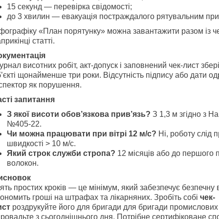
15 секунд — перевірка свідомості;
до 3 хвилин — евакуація постраждалого рятувальним при
нфографіку «План порятунку» можна завантажити разом із ч
прикінці статті.
окументація
рнал висотних робіт, акт-допуск і заповнений чек-лист збер
’єкті щонайменше три роки. Відсутність підпису або дати од
спектор як порушення.
асті запитання
З якої висоти обов’язкова прив’язь?
З 1,3 м згідно з 
№405-22.
Чи можна працювати при вітрі 12 м/с?
Ні, роботу слід 
швидкості > 10 м/с.
Який строк служби стропа?
12 місяців або до першого
волокон.
исновок
ять простих кроків ― це мінімум, який забезпечує безпечну 
ономить гроші на штрафах та лікарняних. Зробіть собі
чек-
ист
роздрукуйте його для бригади для бригади промислових 
провадьте з сьогоднішнього дня. Потрібне сертифіковане с