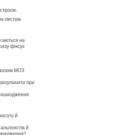
строєм.
ек-листом
ігаються на
разу фіксує
Наказом МОЗ
призупинити при
 пошкодження
висоту й
альпіністів й
порядження?