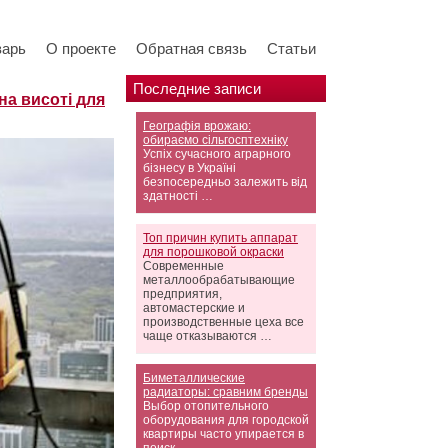
варь
О проекте
Обратная связь
Статьи
Последние записи
на висоті для
Географія врожаю:
обираємо сільгосптехніку
Успіх сучасного аграрного
бізнесу в Україні
безпосередньо залежить від
здатності …
Топ причин купить аппарат
для порошковой окраски
Современные
металлообрабатывающие
предприятия,
автомастерские и
производственные цеха все
чаще отказываются …
Биметаллические
радиаторы: сравним бренды
Выбор отопительного
оборудования для городской
квартиры часто упирается в