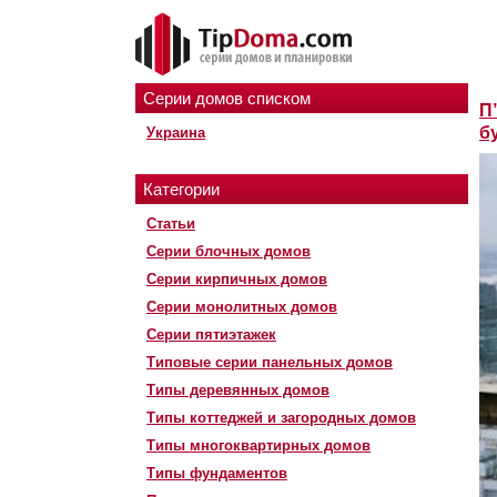
Серии домов списком
П
б
Украина
Категории
Статьи
Серии блочных домов
Серии кирпичных домов
Серии монолитных домов
Серии пятиэтажек
Типовые серии панельных домов
Типы деревянных домов
Типы коттеджей и загородных домов
Типы многоквартирных домов
Типы фундаментов