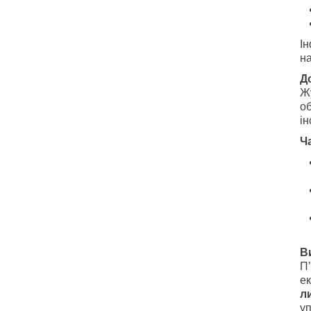
І
на
Д
Жу
об
ін
Ч
В
П’
ек
л
у