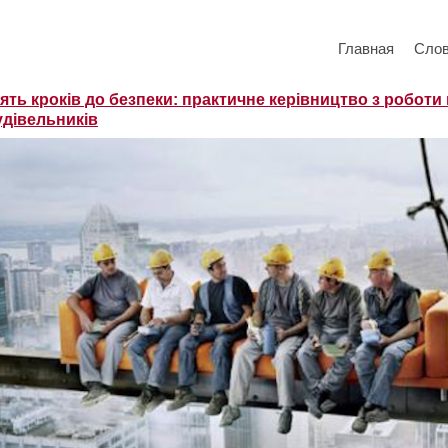
Главная
Сло
’ять кроків до безпеки: практичне керівництво з роботи 
удівельників