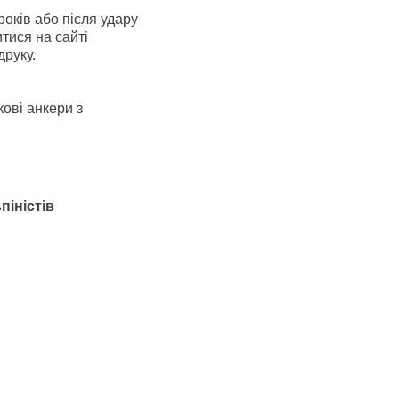
років або після удару
ися на сайті
руку.
ові анкери з
піністів