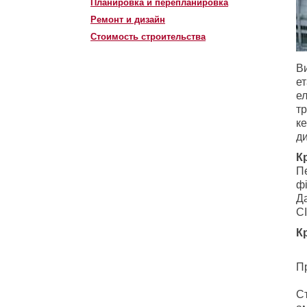
Планировка и перепланировка
Ремонт и дизайн
Стоимость строительства
В
ет
е
тр
ке
д
К
Пе
фі
Да
С
К
П
С