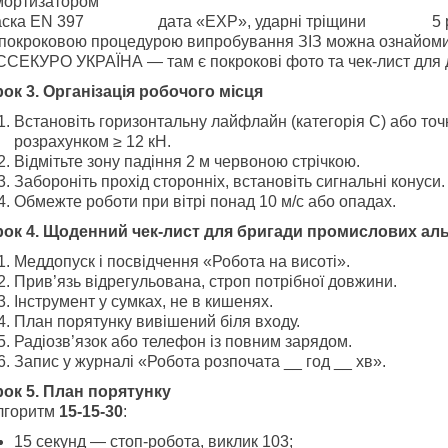
мортизатором
аска EN 397
дата «EXP», ударні тріщини
5 
 покроковою процедурою випробування ЗІЗ можна ознайомит
ССЕКУРО УКРАЇНА — там є покрокові фото та чек-лист для д
рок 3. Організація робочого місця
Встановіть горизонтальну лайфлайн (категорія С) або точк
розрахунком ≥ 12 кН.
Відмітьте зону падіння 2 м червоною стрічкою.
Забороніть прохід сторонніх, встановіть сигнальні конуси.
Обмежте роботи при вітрі понад 10 м/с або опадах.
рок 4. Щоденний чек-лист для бригади промислових аль
Меддопуск і посвідчення «Робота на висоті».
Прив’язь відрегульована, строп потрібної довжини.
Інструмент у сумках, не в кишенях.
План порятунку вивішений біля входу.
Радіозв’язок або телефон із повним зарядом.
Запис у журналі «Робота розпочата __ год __ хв».
рок 5. План порятунку
лгоритм
15-15-30
:
15 секунд — стоп-робота, виклик 103;