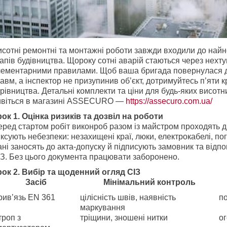
исотні ремонтні та монтажні роботи завжди входили до най
апів будівництва. Щороку сотні аварій стаються через нехт
лементарними правилами. Щоб ваша бригада повернулася 
авм, а інспектор не призупинив об’єкт, дотримуйтесь п’яти к
рівництва. Детальні комплекти та ціни для будь-яких висотн
ивіться в магазині ASSECURO ―
https://assecuro.com.ua/
рок 1. Оцінка ризиків та дозвіл на роботи
ред стартом робіт виконроб разом із майстром проходять д
ксують небезпеки: незахищені краї, люки, електрокабелі, пог
ні заносять до акта-допуску й підписують замовник та відп
ІЗ. Без цього документа працювати заборонено.
рок 2. Вибір та щоденний огляд СІЗ
Засіб
Мінімальний контроль
рив’язь EN 361
цілісність швів, наявність
по
маркування
троп з
тріщини, зношені нитки
о