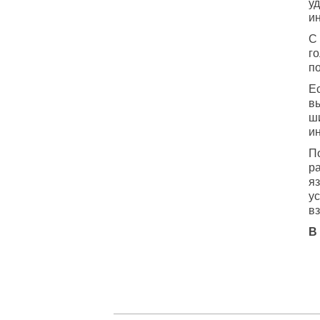
у
и
С
г
п
Е
в
ш
и
П
р
я
у
в
В