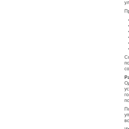
у
П
С
п
с
Р
О
у
г
по
П
у
в