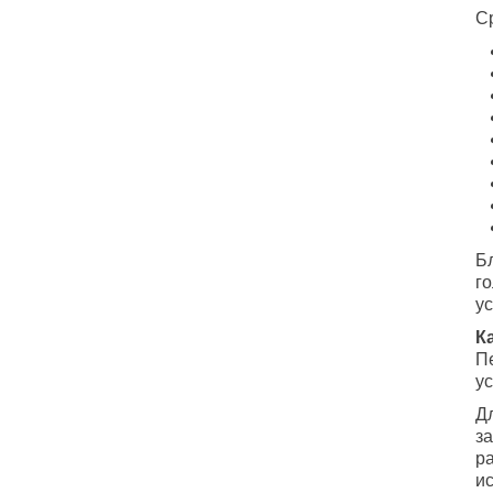
С
Б
г
у
К
П
ус
Д
з
ра
и