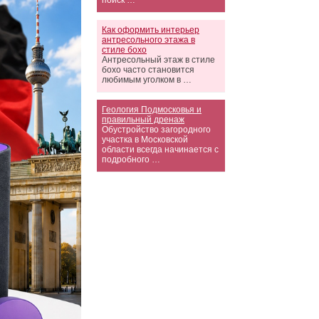
поиск …
Как оформить интерьер
антресольного этажа в
стиле бохо
Антресольный этаж в стиле
бохо часто становится
любимым уголком в …
Геология Подмосковья и
правильный дренаж
Обустройство загородного
участка в Московской
области всегда начинается с
подробного …