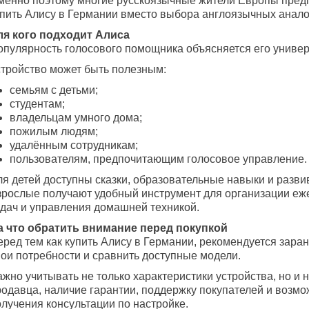
менно поэтому многие русскоязычные жители Европы пред
упить Алису в Германии вместо выбора англоязычных анало
ля кого подходит Алиса
опулярность голосового помощника объясняется его униве
стройство может быть полезным:
семьям с детьми;
студентам;
владельцам умного дома;
пожилым людям;
удалённым сотрудникам;
пользователям, предпочитающим голосовое управление.
ля детей доступны сказки, образовательные навыки и разв
зрослые получают удобный инструмент для организации е
адач и управления домашней техникой.
а что обратить внимание перед покупкой
еред тем как купить Алису в Германии, рекомендуется зара
вои потребности и сравнить доступные модели.
жно учитывать не только характеристики устройства, но и 
родавца, наличие гарантии, поддержку покупателей и возмо
олучения консультации по настройке.