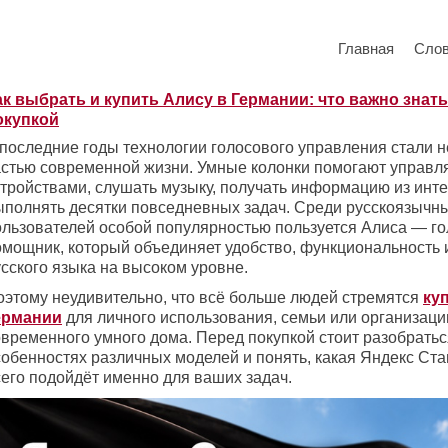
Главная
Сло
ак выбрать и купить Алису в Германии: что важно знат
окупкой
 последние годы технологии голосового управления стали
астью современной жизни. Умные колонки помогают управ
стройствами, слушать музыку, получать информацию из инте
ыполнять десятки повседневных задач. Среди русскоязычн
ользователей особой популярностью пользуется Алиса — г
омощник, который объединяет удобство, функциональность 
сского языка на высоком уровне.
оэтому неудивительно, что всё больше людей стремятся
ку
ермании
для личного использования, семьи или организаци
овременного умного дома. Перед покупкой стоит разобратьс
собенностях различных моделей и понять, какая Яндекс Ст
сего подойдёт именно для ваших задач.