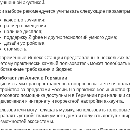
лучшенной акустикой.
ри выборе рекомендуется учитывать следующие параметры
качество звучания;
размер помещения;
наличие дисплея;
поддержку Zigbee и других технологий умного дома;
дизайн устройства;
стоимость.
овременные Яндекс Станции представлены в нескольких ва
оэтому практически каждый пользователь может подобрать 
обственные требования и бюджет.
аботает ли Алиса в Германии
дин из самых распространённых вопросов касается исполь
стройства за пределами России. На практике большинство 
олосового помощника доступны и в Германии при наличии с
дключения к интернету и корректной настройки аккаунта.
ользователи могут слушать музыку, использовать голосовы
правлять устройствами умного дома и получать доступ к ши
озможностей экосистемы.