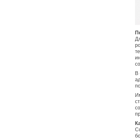
П
Д
р
т
и
с
В
а
п
И
с
с
п
К
С
б