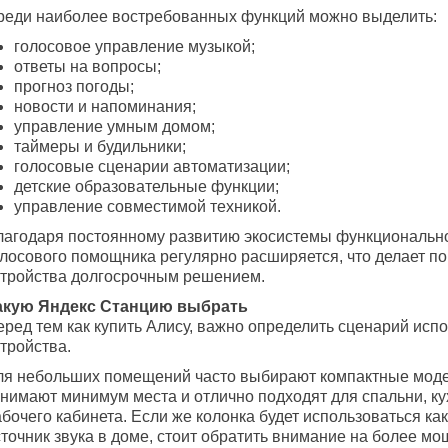
реди наиболее востребованных функций можно выделить:
голосовое управление музыкой;
ответы на вопросы;
прогноз погоды;
новости и напоминания;
управление умным домом;
таймеры и будильники;
голосовые сценарии автоматизации;
детские образовательные функции;
управление совместимой техникой.
лагодаря постоянному развитию экосистемы функциональн
олосового помощника регулярно расширяется, что делает по
стройства долгосрочным решением.
акую Яндекс Станцию выбрать
еред тем как купить Алису, важно определить сценарий исп
тройства.
ля небольших помещений часто выбирают компактные моде
анимают минимум места и отлично подходят для спальни, ку
бочего кабинета. Если же колонка будет использоваться ка
сточник звука в доме, стоит обратить внимание на более м