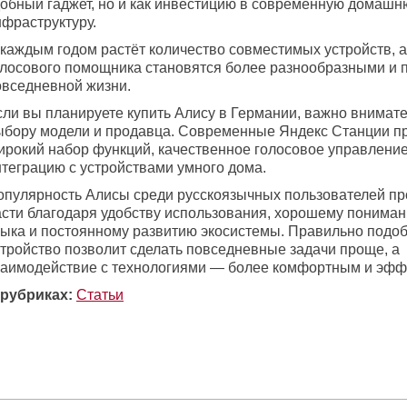
добный гаджет, но и как инвестицию в современную домаш
нфраструктуру.
 каждым годом растёт количество совместимых устройств, 
олосового помощника становятся более разнообразными и 
овседневной жизни.
сли вы планируете купить Алису в Германии, важно внимате
ыбору модели и продавца. Современные Яндекс Станции п
ирокий набор функций, качественное голосовое управление
нтеграцию с устройствами умного дома.
опулярность Алисы среди русскоязычных пользователей п
асти благодаря удобству использования, хорошему пониман
зыка и постоянному развитию экосистемы. Правильно подо
стройство позволит сделать повседневные задачи проще, а
заимодействие с технологиями — более комфортным и эфф
 рубриках:
Статьи