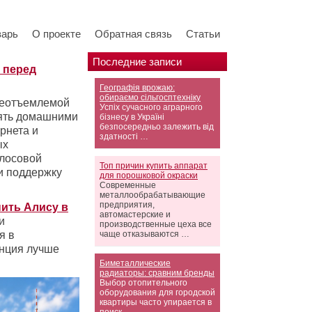
варь
О проекте
Обратная связь
Статьи
Последние записи
ь перед
Географія врожаю:
обираємо сільгосптехніку
 неотъемлемой
Успіх сучасного аграрного
лять домашними
бізнесу в Україні
безпосередньо залежить від
рнета и
здатності …
ых
олосовой
Топ причин купить аппарат
и поддержку
для порошковой окраски
Современные
металлообрабатывающие
предприятия,
пить Алису в
автомастерские и
и
производственные цеха все
я в
чаще отказываются …
анция лучше
Биметаллические
радиаторы: сравним бренды
Выбор отопительного
оборудования для городской
квартиры часто упирается в