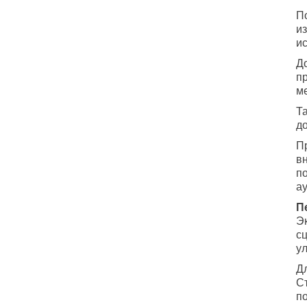
П
и
и
Д
п
м
Т
д
П
в
п
а
П
Э
с
у
Дл
С
п