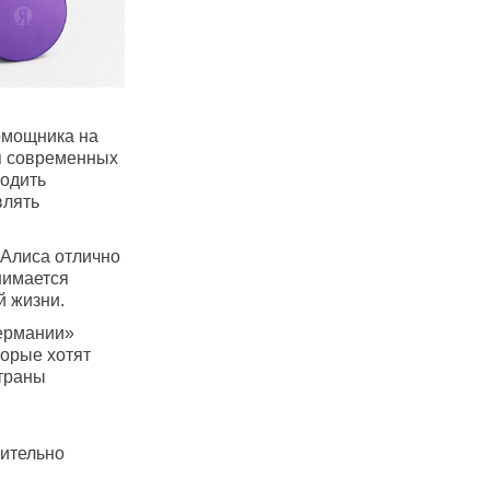
омощника на
я современных
ходить
влять
 Алиса отлично
нимается
й жизни.
Германии»
торые хотят
траны
ительно