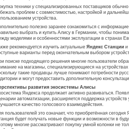
окупка техники у специализированных поставщиков обычно
збежать проблем с совместимостью, настройкой и дальней
спользованием устройства.
ополнительно полезно заранее ознакомиться с информацией
равильно выбрать и купить Алису в Германии, чтобы понима
ежду моделями и особенностями эксплуатации в странах Е
акже рекомендуется изучить актуальные
Яндекс Станции
и 
оступные варианты перед окончательным выбором устройст
ри поиске подходящего решения многие пользователи обр
нимание на магазины, специализирующиеся на устройствах 
оскольку такие продавцы лучше понимают потребности рус
удитории и могут предоставить дополнительную консультаци
ерспективы развития экосистемы Алисы
косистема Яндекса продолжает активно развиваться. Появ
ценарии автоматизации, расширяется поддержка устройств 
лучшается качество голосового взаимодействия.
я пользователей это означает, что приобретённая сегодня 
танция будет получать новые функции и возможности в бу
оэтому многие рассматривают покупку умной колонки не тол