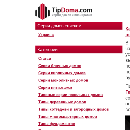
Серии домов списком
К
п
Украина
В
ч
Категории
у
Статьи
в
Серии блочных домов
п
п
Серии кирпичных домов
ру
Серии монолитных домов
П
Серии пятиэтажек
Г
Типовые серии панельных домов
с
Типы деревянных домов
о
Типы коттеджей и загородных домов
в
Типы многоквартирных домов
Типы фундаментов