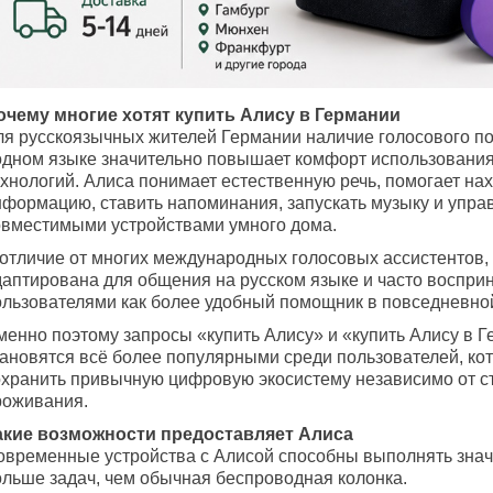
очему многие хотят купить Алису в Германии
ля русскоязычных жителей Германии наличие голосового п
одном языке значительно повышает комфорт использовани
ехнологий. Алиса понимает естественную речь, помогает на
нформацию, ставить напоминания, запускать музыку и упра
овместимыми устройствами умного дома.
 отличие от многих международных голосовых ассистентов,
даптирована для общения на русском языке и часто воспри
ользователями как более удобный помощник в повседневно
менно поэтому запросы «купить Алису» и «купить Алису в 
тановятся всё более популярными среди пользователей, ко
охранить привычную цифровую экосистему независимо от с
роживания.
акие возможности предоставляет Алиса
овременные устройства с Алисой способны выполнять знач
ольше задач, чем обычная беспроводная колонка.