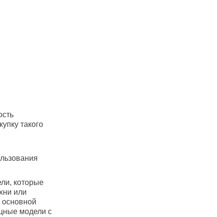
ость
купку такого
ользования
ли, которые
хни или
к основной
ощные модели с