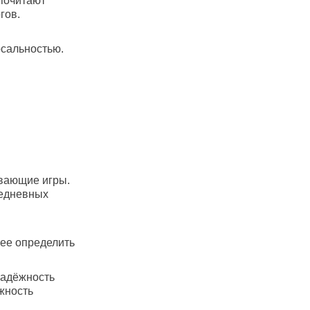
почитают
гов.
рсальностью.
ивающие игры.
жедневных
нее определить
надёжность
жность