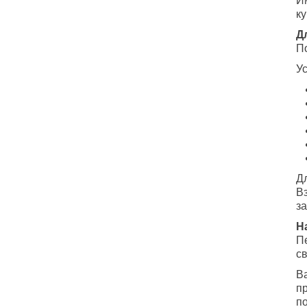
И
к
Д
П
У
Д
В
з
Н
П
с
Ва
п
п