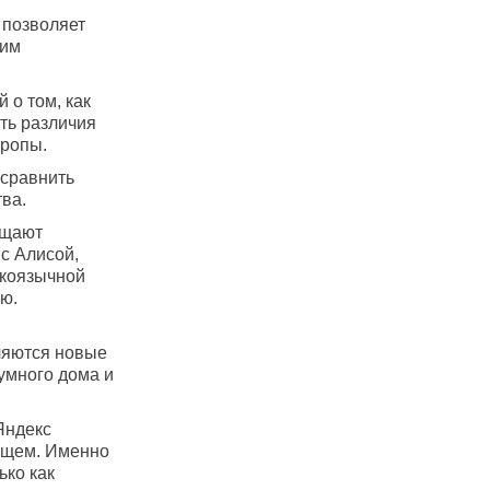
 позволяет
шим
 о том, как
ть различия
вропы.
сравнить
ва.
ащают
с Алисой,
скоязычной
ю.
ляются новые
умного дома и
Яндекс
дущем. Именно
ько как