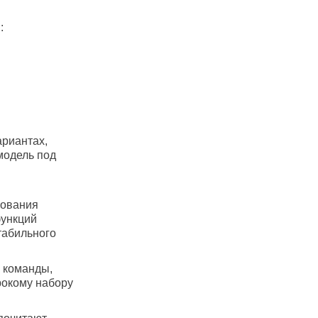
:
риантах,
модель под
зования
функций
табильного
е команды,
рокому набору