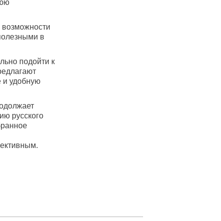
нюю
а возможности
полезными в
льно подойти к
редлагают
 и удобную
родолжает
ию русского
бранное
ективным.