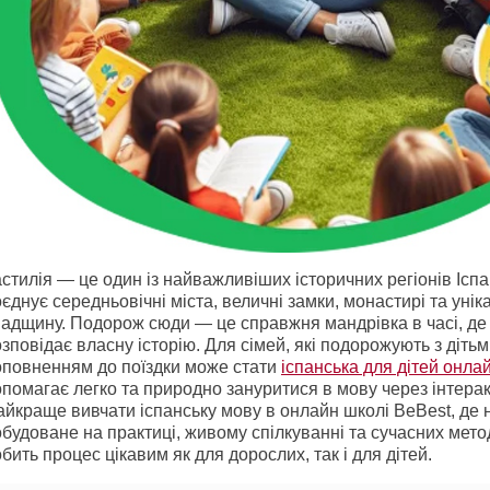
стилія — це один із найважливіших історичних регіонів Іспан
єднує середньовічні міста, величні замки, монастирі та унік
падщину. Подорож сюди — це справжня мандрівка в часі, де
зповідає власну історію. Для сімей, які подорожують з діть
оповненням до поїздки може стати
іспанська для дітей онла
помагає легко та природно зануритися в мову через інтерак
йкраще вивчати іспанську мову в онлайн школі BeBest, де 
будоване на практиці, живому спілкуванні та сучасних мето
бить процес цікавим як для дорослих, так і для дітей.