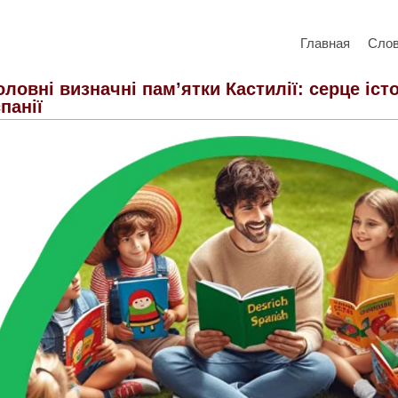
Главная
Сло
оловні визначні пам’ятки Кастилії: серце іст
спанії