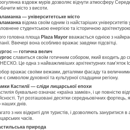
рогулянка вздовж мурів дозволяє відчути атмосферу Середн
бачити місто з висоти.
аламанка — університетське місто
аламанка
відома своїм одним із найстаріших університетів 
повнене студентською енергією та історичною архітектурою
ого головна площа
Plaza Mayor
вважається однією з найкра
панії. Ввечері вона особливо вражає завдяки підсвітці.
ургос — готична велич
ургос
славиться своїм готичним собором, який входить до с
ЕСКО. Це одна з найважливіших архітектурних пам’яток Ісп
обор вражає своїми вежами, деталями фасаду та величними
н є символом духовної та культурної спадщини регіону.
амки Кастилії — сліди лицарської епохи
стилія буквально означає «країна замків», і це повністю від
йсності. Тут розташовані десятки середньовічних фортець, я
 наших днів.
гато з них відкриті для туристів, і дозволяють зануритися 
царських часів.
астильська природа