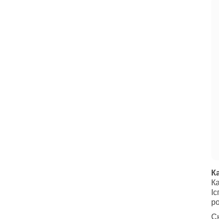
К
Ка
Іс
ро
Сь