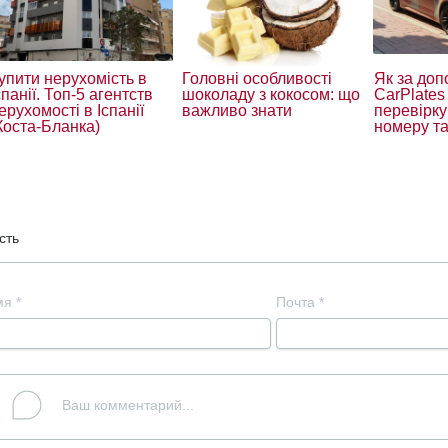
упити нерухомість в
Головні особливості
Як за до
спанії. Топ-5 агентств
шоколаду з кокосом: що
CarPlates
ерухомості в Іспанії
важливо знати
перевірку
Коста-Бланка)
номеру та
сть
мя
*
Почта
*