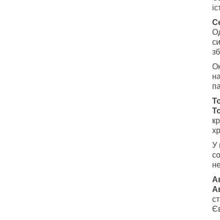
і
С
Од
с
з
Ок
на
п
Т
Т
кр
хр
У 
со
н
А
А
ст
Єв