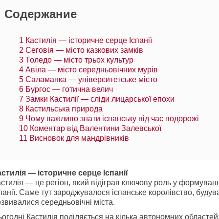
Содержание
1
Кастилія — історичне серце Іспанії
2
Сеговія — місто казкових замків
3
Толедо — місто трьох культур
4
Авіла — місто середньовічних мурів
5
Саламанка — університетське місто
6
Бургос — готична велич
7
Замки Кастилії — сліди лицарської епохи
8
Кастильська природа
9
Чому важливо знати іспанську під час подорожі
10
Коментар від Валентини Залевської
11
Висновок для мандрівників
астилія — історичне серце Іспанії
стилія — це регіон, який відіграв ключову роль у формуванн
панії. Саме тут зароджувалося іспанське королівство, будув
звивалися середньовічні міста.
огодні Кастилія поділяється на кілька автономних областей, 