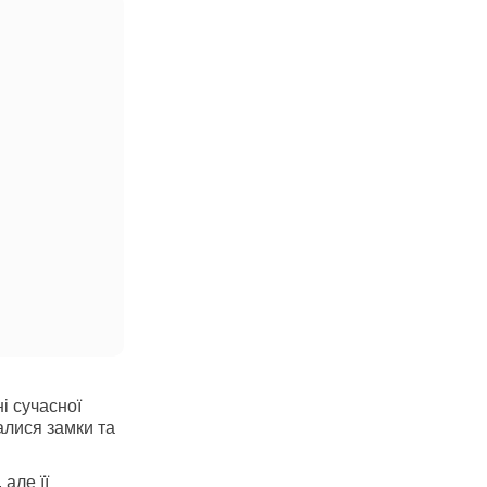
і сучасної
алися замки та
але її