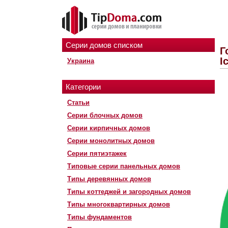
Серии домов списком
Г
І
Украина
Категории
Статьи
Серии блочных домов
Серии кирпичных домов
Серии монолитных домов
Серии пятиэтажек
Типовые серии панельных домов
Типы деревянных домов
Типы коттеджей и загородных домов
Типы многоквартирных домов
Типы фундаментов