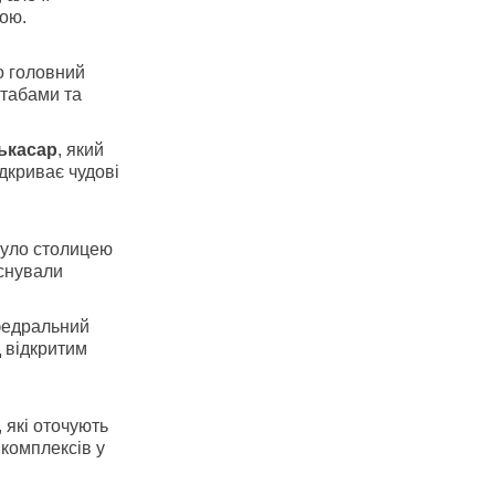
ою.
о головний
табами та
ькасар
, який
ідкриває чудові
 було столицею
існували
афедральний
д відкритим
 які оточують
 комплексів у