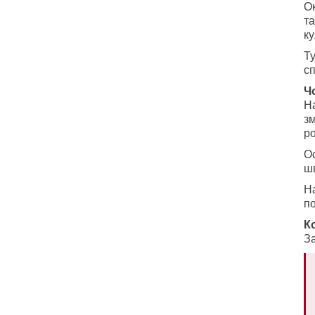
Ок
та
ку
Т
с
Ч
На
зм
ро
Ос
шв
На
по
К
З