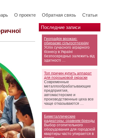
варь
О проекте
Обратная связь
Статьи
Последние записи
оричної
Географія врожаю:
обираємо сільгосптехніку
Успіх сучасного аграрного
бізнесу в Україні
безпосередньо залежить від
здатності …
Топ причин купить аппарат
для порошковой окраски
Современные
металлообрабатывающие
предприятия,
автомастерские и
производственные цеха все
чаще отказываются …
Биметаллические
радиаторы: сравним бренды
Выбор отопительного
оборудования для городской
квартиры часто упирается в