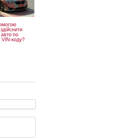
помогою
 здійснити
 авто по
 VIN-коду?