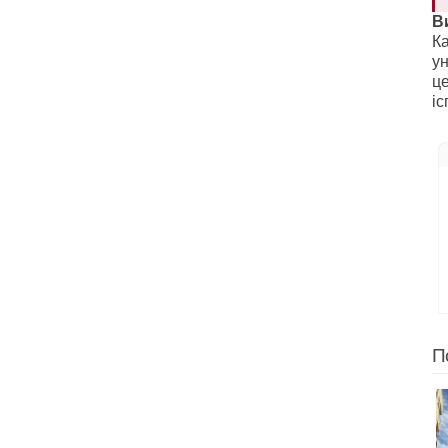
В
Ка
ун
це
іс
П