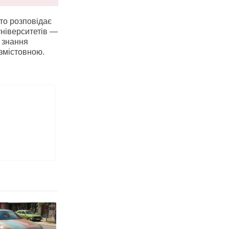
сто розповідає
університетів —
 знання
змістовною.