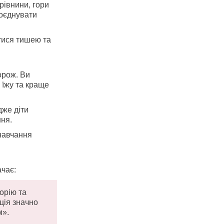
 рівнини, гори
поєднувати
тися тишею та
орож. Ви
 їжу та краще
дже діти
ння.
навчання
чає:
орію та
ація значно
м».