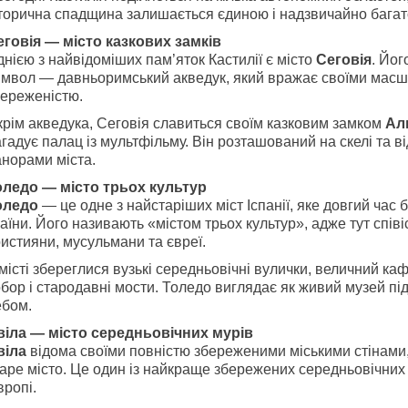
сторична спадщина залишається єдиною і надзвичайно багат
еговія — місто казкових замків
нією з найвідоміших пам’яток Кастилії є місто
Сеговія
. Йог
имвол — давньоримський акведук, який вражає своїми масш
береженістю.
рім акведука, Сеговія славиться своїм казковим замком
Ал
гадує палац із мультфільму. Він розташований на скелі та в
анорами міста.
оледо — місто трьох культур
оледо
— це одне з найстаріших міст Іспанії, яке довгий час
аїни. Його називають «містом трьох культур», адже тут спів
истияни, мусульмани та євреї.
місті збереглися вузькі середньовічні вулички, величний к
бор і стародавні мости. Толедо виглядає як живий музей пі
ебом.
віла — місто середньовічних мурів
віла
відома своїми повністю збереженими міськими стінами,
аре місто. Це один із найкраще збережених середньовічних
ропі.