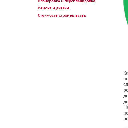
Планировка и перепланировка
Ремонт и дизайн
Стоимость строительства
Ка
по
с
ро
д
до
На
по
ро