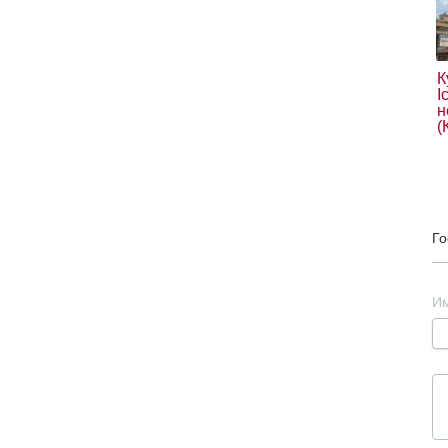
К
І
н
(
Го
И