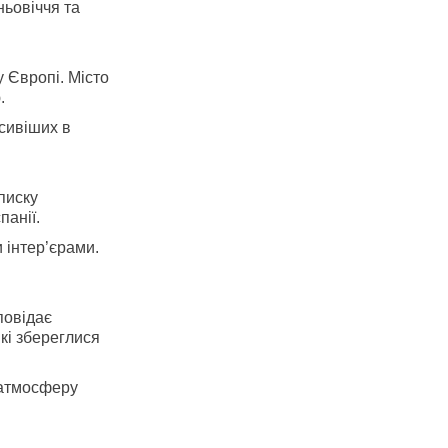
ьовіччя та
у Європі. Місто
.
сивіших в
писку
анії.
 інтер’єрами.
повідає
кі збереглися
в атмосферу