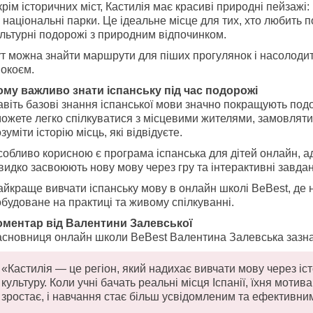
рім історичних міст, Кастилія має красиві природні пейзажі:
 національні парки. Це ідеальне місце для тих, хто любить 
льтурні подорожі з природним відпочинком.
ут можна знайти маршрути для піших прогулянок і насолоди
покоєм.
ому важливо знати іспанську під час подорожі
віть базові знання іспанської мови значно покращують под
ожете легко спілкуватися з місцевими жителями, замовляти
зуміти історію місць, які відвідуєте.
обливо корисною є програма іспанська для дітей онлайн, а
идко засвоюють нову мову через гру та інтерактивні завда
йкраще вивчати іспанську мову в онлайн школі BeBest, де 
будоване на практиці та живому спілкуванні.
оментар від Валентини Залевської
асновниця онлайн школи BeBest Валентина Залевська зазна
«Кастилія — це регіон, який надихає вивчати мову через іст
культуру. Коли учні бачать реальні місця Іспанії, їхня мотив
зростає, і навчання стає більш усвідомленим та ефективни