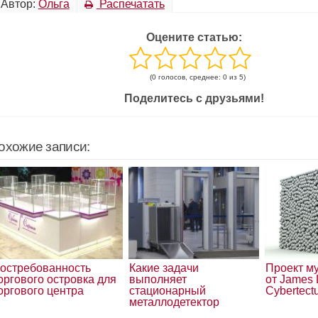
Автор:
Ольга
Распечатать
Оцените статью:
(0 голосов, среднее: 0 из 5)
Поделитесь с друзьями!
охожие записи:
остребованность
Какие задачи
Проект му
оргового островка для
выполняет
от James
оргового центра
стационарный
Cybertect
металлодетектор