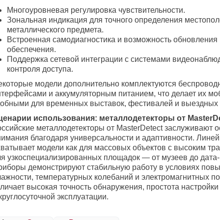
Многоуровневая регулировка чувствительности.
Зональная индикация для точного определения местопо
металлического предмета.
Встроенная самодиагностика и возможность обновления
обеспечения.
Поддержка сетевой интеграции с системами видеонаблю
контроля доступа.
екоторые модели дополнительно комплектуются беспрово
нтерфейсами и аккумуляторным питанием, что делает их м
добными для временных выставок, фестивалей и выездных
ценарии использования: металлодетекторы от MasterDe
оссийские металлодетекторы от MasterDetect заслуживают о
нимания благодаря универсальности и адаптивности. Линей
хватывает модели как для массовых объектов с высоким тра
ля узкоспециализированных площадок — от музеев до дата-
риборы демонстрируют стабильную работу в условиях пов
лажности, температурных колебаний и электромагнитных по
тличает высокая точность обнаружения, простота настройки
круглосуточной эксплуатации.