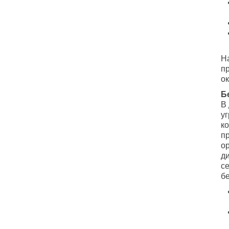
Н
п
о
Б
В
уг
ко
п
о
д
с
б