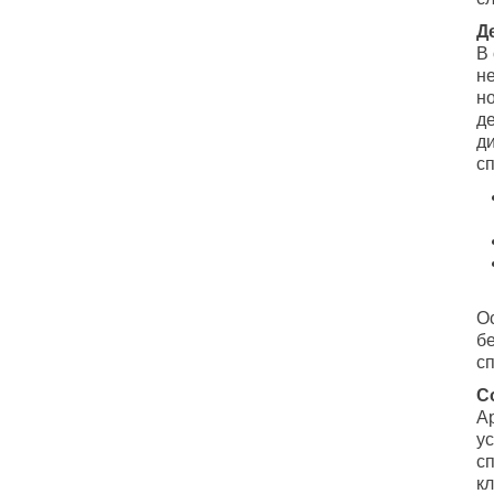
Д
В
н
н
д
д
сп
О
б
с
С
А
у
с
к