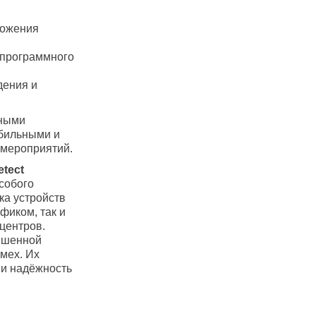
ложения
 программного
дения и
дными
обильными и
 мероприятий.
tect
собого
ка устройств
фиком, так и
центров.
ышенной
мех. Их
 и надёжность