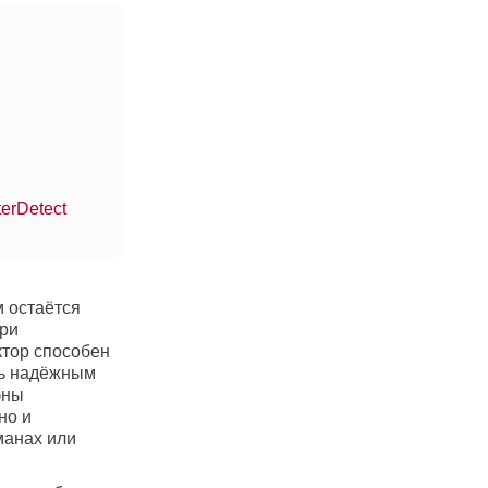
erDetect
 остаётся
при
ктор способен
сь надёжным
бны
но и
манах или