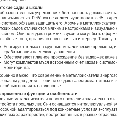
етские сады и школы
 образовательных учреждениях безопасность должна сочета
енавязчивостью. Ребёнок не должен чувствовать себя в «ре
о система обязана защищать его. Арочные металлоискатели
етских садов отличаются мягкими настройками и визуально
изайном. Они не издают громких звуков и могут быть оформ
окойные тона, органично вписываясь в интерьер. Такие уст
Реагируют только на крупные металлические предметы, 
срабатывания на мелкие украшения.
Обеспечивают плавное прохождение без задержек даже в
Могут комплектоваться встроенным счётчиком и системо
мониторинга.
собенно важно, что современные металлоискатели энерго
езопасны для детей — они не создают электромагнитных из
пособных повлиять на здоровье.
овременные функции и особенности
рочные металлоискатели нового поколения значительно отл
стройств прошлых лет. Они оснащаются интеллектуальной э
пособной адаптироваться под конкретные условия эксплуат
лючевых характеристик, востребованных в разных отраслях