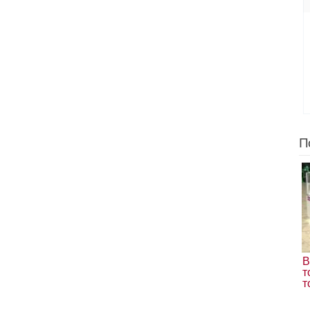
П
В
т
т