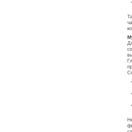
Т
ч
к
М
Д
с
в
Г
пр
С
Н
ф
с