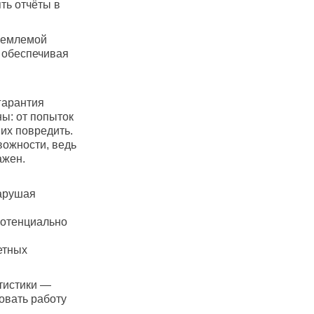
ть отчёты в
ъемлемой
 обеспечивая
гарантия
ы: от попыток
их повредить.
вожности, ведь
ажен.
нарушая
потенциально
етных
тистики —
овать работу