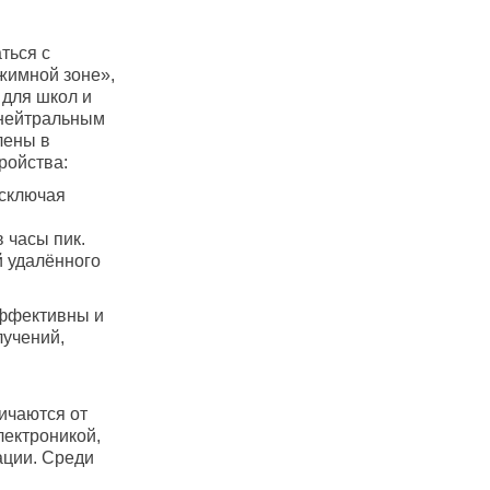
ться с
жимной зоне»,
 для школ и
 нейтральным
лены в
ройства:
исключая
 часы пик.
й удалённого
эффективны и
лучений,
ичаются от
лектроникой,
ации. Среди
: