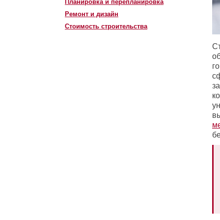
Планировка и перепланировка
Ремонт и дизайн
Стоимость строительства
С
о
г
с
з
к
у
в
м
б