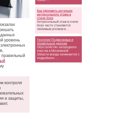
поиск …
Как оформить интерьер
антресольного этажа в
стиле бохо
Антресольный этаж в стиле
окзалах
бохо часто становится
любимым уголком в …
 решать
иданных
ый уровень
Геология Подмосковья и
правильный дренаж
 электронных
Обустройство загородного
в,
участка в Московской
области всегда начинается с
е правильный
подробного …
ный
му
ом контроля
ы
азовательных
ия и защиты,
вит.