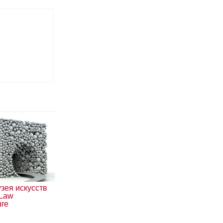
зея искусств
 Law
ure