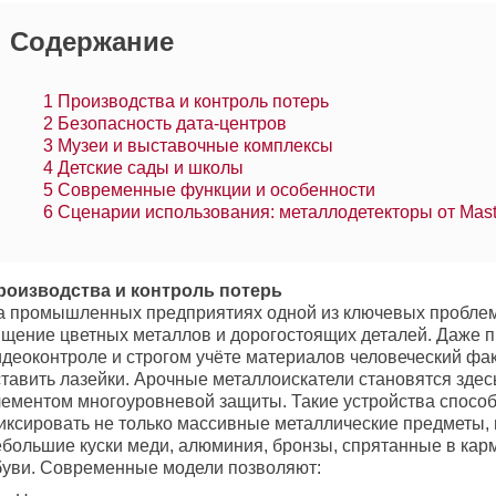
Содержание
1
Производства и контроль потерь
2
Безопасность дата-центров
3
Музеи и выставочные комплексы
4
Детские сады и школы
5
Современные функции и особенности
6
Сценарии использования: металлодетекторы от Mast
роизводства и контроль потерь
а промышленных предприятиях одной из ключевых проблем
ищение цветных металлов и дорогостоящих деталей. Даже 
идеоконтроле и строгом учёте материалов человеческий фа
ставить лазейки. Арочные металлоискатели становятся зде
лементом многоуровневой защиты. Такие устройства спосо
иксировать не только массивные металлические предметы, 
ебольшие куски меди, алюминия, бронзы, спрятанные в кар
буви. Современные модели позволяют: