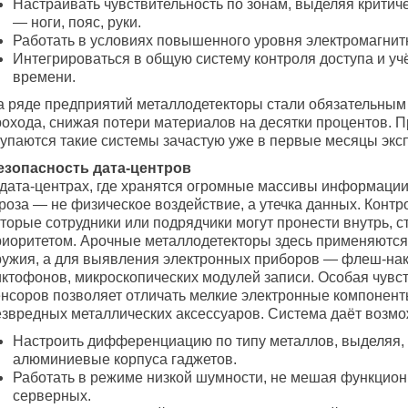
Настраивать чувствительность по зонам, выделяя критич
— ноги, пояс, руки.
Работать в условиях повышенного уровня электромагнит
Интегрироваться в общую систему контроля доступа и уч
времени.
а ряде предприятий металлодетекторы стали обязательным
рохода, снижая потери материалов на десятки процентов. 
купаются такие системы зачастую уже в первые месяцы экс
езопасность дата-центров
 дата-центрах, где хранятся огромные массивы информации
роза — не физическое воздействие, а утечка данных. Контр
торые сотрудники или подрядчики могут пронести внутрь, с
риоритетом. Арочные металлодетекторы здесь применяются
ружия, а для выявления электронных приборов — флеш-нак
иктофонов, микроскопических модулей записи. Особая чувс
енсоров позволяет отличать мелкие электронные компонент
езвредных металлических аксессуаров. Система даёт возмо
Настроить дифференциацию по типу металлов, выделяя,
алюминиевые корпуса гаджетов.
Работать в режиме низкой шумности, не мешая функцио
серверных.