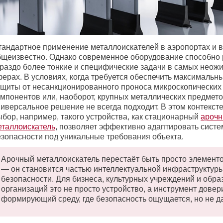
тандартное применение металлоискателей в аэропортах и в
бщеизвестно. Однако современное оборудование способно
ораздо более тонкие и специфические задачи в самых неож
ферах. В условиях, когда требуется обеспечить максимальн
ащиты от несанкционированного проноса микроскопических
омпонентов или, наоборот, крупных металлических предмето
ниверсальное решение не всегда подходит. В этом контекст
ыбор, например, такого устройства, как стационарный
ароч
еталлоискатель
, позволяет эффективно адаптировать систе
езопасности под уникальные требования объекта.
Арочный металлоискатель перестаёт быть просто элемент
— он становится частью интеллектуальной инфраструктур
безопасности. Для бизнеса, культурных учреждений и обр
организаций это не просто устройство, а инструмент довер
формирующий среду, где безопасность ощущается, но не да