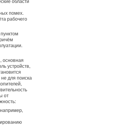
еские области
ных помех.
ёта рабочего
 пунктом
Причём
плуатации.
, основная
оль устройств,
тановится
 не для поиска
опителей,
твительность
ы от
жность:
 например,
нированию