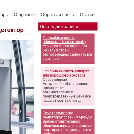
варь
О проекте
Обратная связь
Статьи
Последние записи
детектор
Географія врожаю:
обираємо сільгосптехніку
Успіх сучасного аграрного
бізнесу в Україні
безпосередньо залежить від
здатності …
Топ причин купить аппарат
для порошковой окраски
Современные
металлообрабатывающие
предприятия,
автомастерские и
производственные цеха все
чаще отказываются …
Биметаллические
радиаторы: сравним бренды
Выбор отопительного
оборудования для городской
квартиры часто упирается в