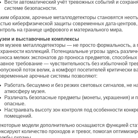
Вести автоматический учёт тревожных событий и сохраня
системе безопасности.
аким образом, арочные металлодетекторы становятся неот
астью киберфизической защиты современных дата-центров,
онтроль на границе цифрового и материального мира.
узеи и выставочные комплексы
ля музеев металлодетекторы — не просто формальность, а 
охранности коллекций. Потенциальные угрозы здесь различн
ыноса мелких экспонатов до проноса предметов, способных 
лавное требование — чувствительность без избыточной тре
опускной поток велик, а комфорт посетителей критически в
овременные арочные системы позволяют:
Работать бесшумно и без резких световых сигналов, не 
атмосферу музея.
Различать безопасные предметы (монеты, украшения) и 
опасные.
Настраивать высоту зон контроля под особенности конкр
помещений.
екоторые модели дополнительно оснащаются функцией ста
иксируют количество проходов и тревог, помогая оптимизир
лужбы охраны.