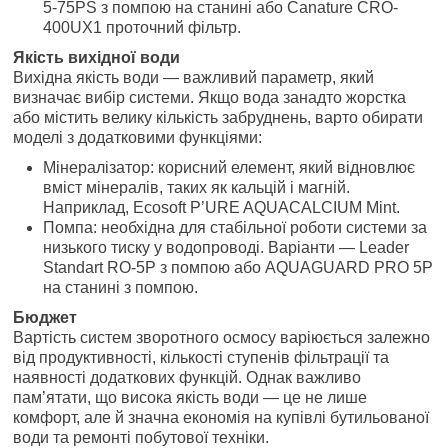
5-75PS з помпою на станині або Canature CRO-
400UX1 проточний фільтр.
Якість вихідної води
Вихідна якість води — важливий параметр, який
визначає вибір системи. Якщо вода занадто жорстка
або містить велику кількість забруднень, варто обирати
моделі з додатковими функціями:
Мінералізатор: корисний елемент, який відновлює
вміст мінералів, таких як кальцій і магній.
Наприклад, Ecosoft P’URE AQUACALCIUM Mint.
Помпа: необхідна для стабільної роботи системи за
низького тиску у водопроводі. Варіанти — Leader
Standart RO-5P з помпою або AQUAGUARD PRO 5P
на станині з помпою.
Бюджет
Вартість систем зворотного осмосу варіюється залежно
від продуктивності, кількості ступенів фільтрації та
наявності додаткових функцій. Однак важливо
пам’ятати, що висока якість води — це не лише
комфорт, але й значна економія на купівлі бутильованої
води та ремонті побутової техніки.