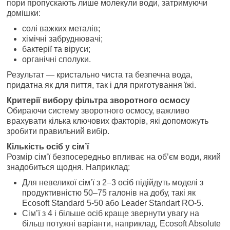
пори пропускають лише молекули води, затримуючи
домішки:
солі важких металів;
хімічні забруднювачі;
бактерії та віруси;
органічні сполуки.
Результат — кристально чиста та безпечна вода,
придатна як для пиття, так і для приготування їжі.
Критерії вибору фільтра зворотного осмосу
Обираючи систему зворотного осмосу, важливо
врахувати кілька ключових факторів, які допоможуть
зробити правильний вибір.
Кількість осіб у сім’ї
Розмір сім’ї безпосередньо впливає на об’єм води, який
знадобиться щодня. Наприклад:
Для невеликої сім’ї з 2–3 осіб підійдуть моделі з
продуктивністю 50–75 галонів на добу, такі як
Ecosoft Standard 5-50 або Leader Standart RO-5.
Сім’ї з 4 і більше осіб краще звернути увагу на
більш потужні варіанти, наприклад, Ecosoft Absolute