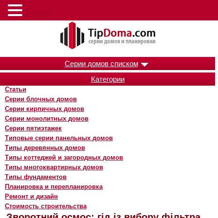
Меню
Серии домов списком
Категории
Статьи
Серии блочных домов
Серии кирпичных домов
Серии монолитных домов
Серии пятиэтажек
Типовые серии панельных домов
Типы деревянных домов
Типы коттеджей и загородных домов
Типы многоквартирных домов
Типы фундаментов
Планировка и перепланировка
Ремонт и дизайн
Стоимость строительства
Зворотний осмос: гід із вибору фільтра