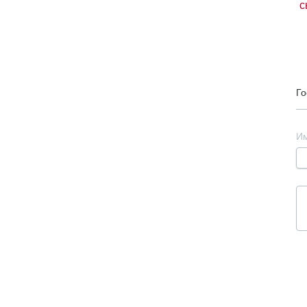
с
Го
И