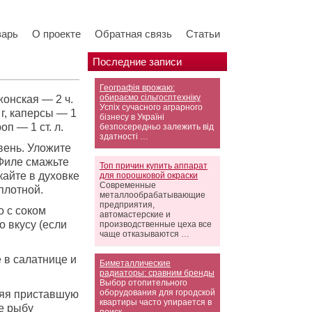
варь
О проекте
Обратная связь
Статьи
Последние записи
Географія врожаю:
обираємо сільгосптехніку
жонская — 2 ч.
Успіх сучасного аграрного
 г, каперсы — 1
бізнесу в Україні
оп — 1 ст. л.
безпосередньо залежить від
здатності …
вень. Уложите
 Филе смажьте
Топ причин купить аппарат
кайте в духовке
для порошковой окраски
Современные
 плотной.
металлообрабатывающие
предприятия,
о с соком
автомастерские и
о вкусу (если
производственные цеха все
чаще отказываются …
 в салатнице и
Биметаллические
радиаторы: сравним бренды
Выбор отопительного
оборудования для городской
ляя приставшую
квартиры часто упирается в
те рыбу