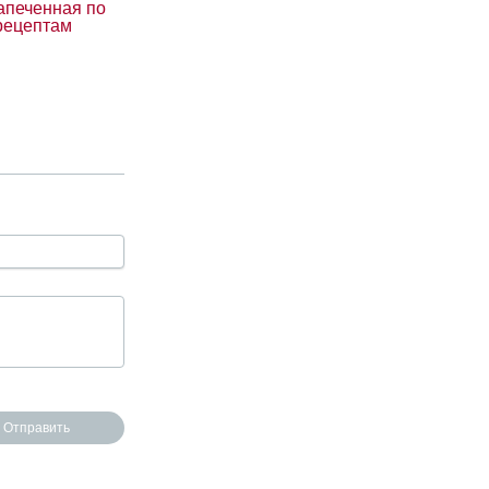
апеченная по
рецептам