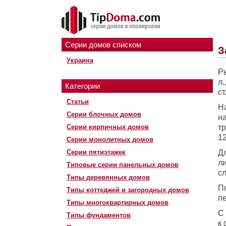
Серии домов списком
З
Украина
Ры
л.
Категории
ст
Статьи
На
Серии блочных домов
н
Серии кирпичных домов
т
12
Серии монолитных домов
Серии пятиэтажек
Д
ли
Типовые серии панельных домов
с
Типы деревянных домов
П
Типы коттеджей и загородных домов
п
Типы многоквартирных домов
С
Типы фундаментов
к 