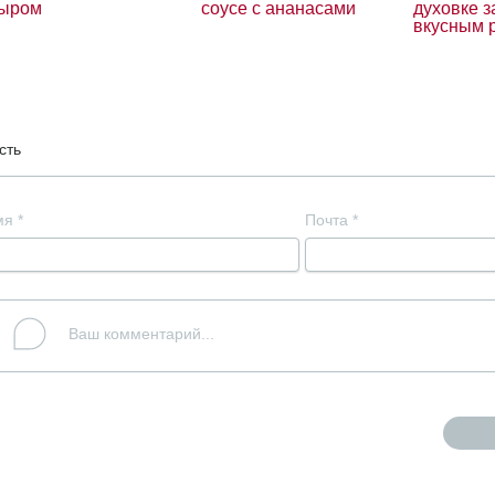
ыром
соусе с ананасами
духовке з
вкусным 
сть
мя
*
Почта
*