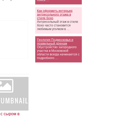
поиск …
Как оформить интерьер
антресольного этажа в
стиле бохо
Антресольный этаж в стиле
бохо часто становится
любимым уголком в …
Геология Подмосковья и
правильный дренаж
Обустройство загородного
участка в Московской
области всегда начинается с
подробного …
 с сыром в