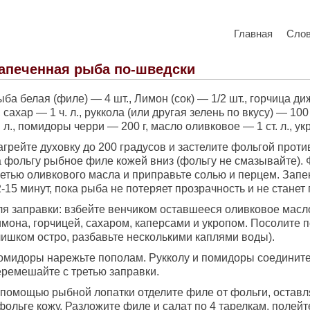
Главная
Сло
апеченная рыба по-шведски
ба белая (филе) — 4 шт., Лимон (сок) — 1/2 шт., горчица ди
, сахар — 1 ч. л., руккола (или другая зелень по вкусу) — 100
. л., помидоры черри — 200 г, масло оливковое — 1 ст. л., укр
грейте духовку до 200 градусов и застелите фольгой проти
а фольгу рыбное филе кожей вниз (фольгу не смазывайте).
ретью оливкового масла и приправьте солью и перцем. Запе
-15 минут, пока рыба не потеряет прозрачность и не станет
ля заправки: взбейте венчиком оставшееся оливковое масл
мона, горчицей, сахаром, каперсами и укропом. Посолите п
лишком остро, разбавьте несколькими каплями воды).
омидоры нарежьте пополам. Рукколу и помидоры соедините
еремешайте с третью заправки.
 помощью рыбной лопатки отделите филе от фольги, остав
фольге кожу. Разложите филе и салат по 4 тарелкам, полей