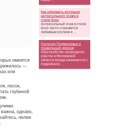
поиск …
Как оформить интерьер
антресольного этажа в
стиле бохо
Антресольный этаж в стиле
бохо часто становится
любимым уголком в …
Геология Подмосковья и
правильный дренаж
Обустройство загородного
участка в Московской
торых имеется
области всегда начинается с
подробного …
 прижилось —
ках или
я, песок,
пать глубиной
ом.
учими.
важна, однако,
вайтесь, лилии
.