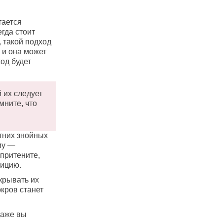
тается
гда стоит
 такой подход
а и она может
ход будет
 их следует
мните, что
тних знойных
му —
 притените,
зицию.
крывать их
кров станет
даже вы