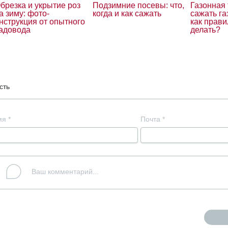
брезка и укрытие роз
Подзимние посевы: что,
Газонная 
а зиму: фото-
когда и как сажать
сажать га
нструкция от опытного
как прави
адовода
делать?
сть
мя
*
Почта
*