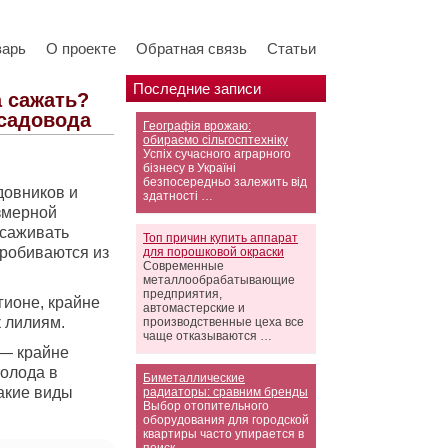
варь
О проекте
Обратная связь
Статьи
Последние записи
а сажать?
садовода
Географія врожаю:
обираємо сільгосптехніку
Успіх сучасного аграрного
бізнесу в Україні
безпосередньо залежить від
довников и
здатності …
езмерной
ысаживать
Топ причин купить аппарат
пробиваются из
для порошковой окраски
Современные
металлообрабатывающие
предприятия,
гионе, крайне
автомастерские и
к лилиям.
производственные цеха все
чаще отказываются …
 — крайне
олода в
Биметаллические
акие виды
радиаторы: сравним бренды
Выбор отопительного
оборудования для городской
квартиры часто упирается в