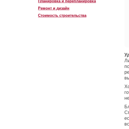
Планировка и перепланировка
Ремонт и дизайн
Стоимость строительства
У
Ли
п
р
в
Х
г
н
Б
С
е
в