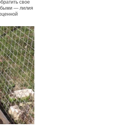
обратить свое
лабыми — лилия
ноценной