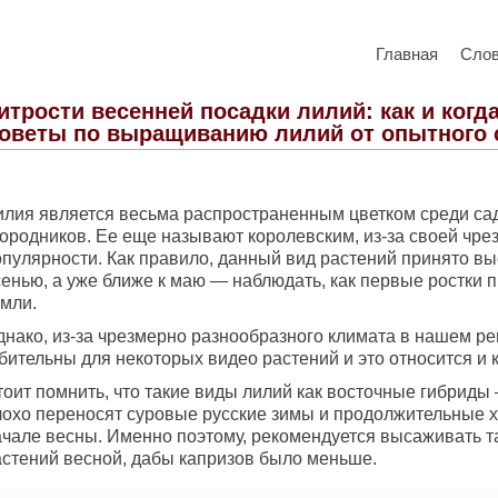
Главная
Сло
итрости весенней посадки лилий: как и когд
оветы по выращиванию лилий от опытного 
илия является весьма распространенным цветком среди са
городников. Ее еще называют королевским, из-за своей чр
опулярности. Как правило, данный вид растений принято в
сенью, а уже ближе к маю — наблюдать, как первые ростки 
емли.
днако, из-за чрезмерно разнообразного климата в нашем ре
бительны для некоторых видео растений и это относится и 
тоит помнить, что такие виды лилий как восточные гибриды
лохо переносят суровые русские зимы и продолжительные х
ачале весны. Именно поэтому, рекомендуется высаживать т
астений весной, дабы капризов было меньше.