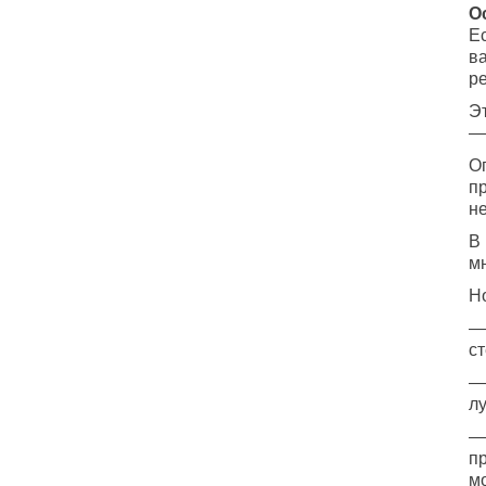
О
Е
в
р
Э
—
Оп
пр
не
В
мн
Н
—
ст
—
л
—
п
м