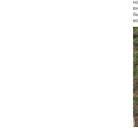
на
вн
б
к