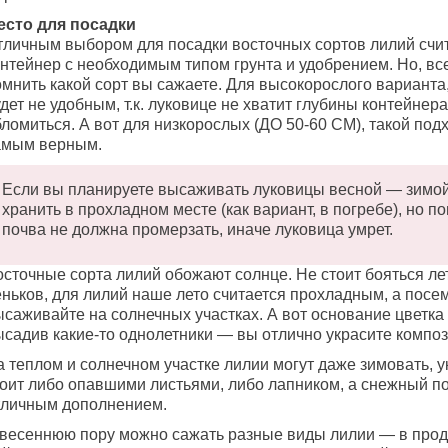
есто для посадки
тличным выбором для посадки восточных сортов лилий счи
нтейнер с необходимым типом грунта и удобрением. Но, все
мнить какой сорт вы сажаете. Для высокорослого варианта,
дет не удобным, т.к. луковице не хватит глубины контейнер
ломиться. А вот для низкорослых (ДО 50-60 СМ), такой под
амым верным.
Если вы планируете высаживать луковицы весной — зимой
хранить в прохладном месте (как вариант, в погребе), но по
почва не должна промерзать, иначе луковица умрет.
осточные сорта лилий обожают солнце. Не стоит бояться ле
еньков, для лилий наше лето считается прохладным, а посе
ысаживайте на солнечных участках. А вот основание цветка
ысадив какие-то однолетники — вы отлично украсите компо
 теплом и солнечном участке лилии могут даже зимовать, у
тоит либо опавшими листьями, либо лапником, а снежный по
тличным дополнением.
 весеннюю пору можно сажать разные виды лилии — в про