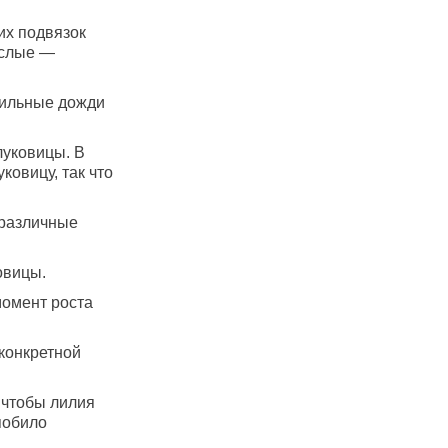
их подвязок
ослые —
бильные дожди
луковицы. В
ковицу, так что
 различные
овицы.
момент роста
конкретной
 чтобы лилия
побило