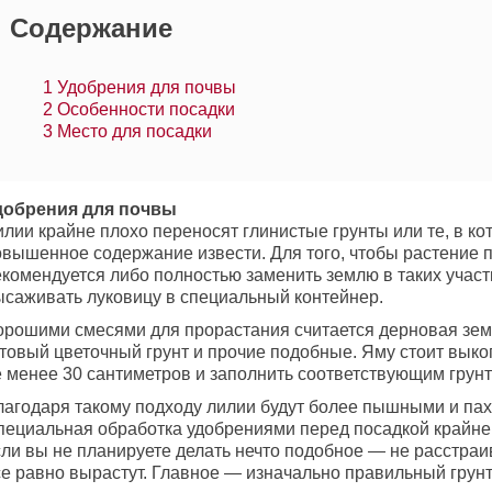
Содержание
1
Удобрения для почвы
2
Особенности посадки
3
Место для посадки
добрения для почвы
лии крайне плохо переносят глинистые грунты или те, в ко
овышенное содержание извести. Для того, чтобы растение
екомендуется либо полностью заменить землю в таких участ
ысаживать луковицу в специальный контейнер.
орошими смесями для прорастания считается дерновая земл
отовый цветочный грунт и прочие подобные. Яму стоит выко
е менее 30 сантиметров и заполнить соответствующим грунт
лагодаря такому подходу лилии будут более пышными и пах
пециальная обработка удобрениями перед посадкой крайне 
сли вы не планируете делать нечто подобное — не расстраи
се равно вырастут. Главное — изначально правильный грунт