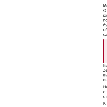
М
О
ко
по
бу
об
с
В
д
в
в
На
с
о
В