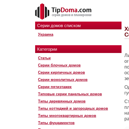
Серии домов списком
Х
С
Украина
Категории
Л
Статьи
о
Серии блочных домов
п
Серии кирпичных домов
о
з
Серии монолитных домов
Серии пятиэтажек
О
гу
Типовые серии панельных домов
Типы деревянных домов
С
п
Типы коттеджей и загородных домов
н
Типы многоквартирных домов
р
Типы фундаментов