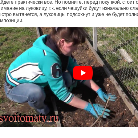
йдете практически все. Но помните, перед покупкой, стоит 
имание на луковицу, т.к. если чешуйки будут изначально с
ыстро вытянется, а луковицы подсохнут и уже не будет пол
омпозиции.