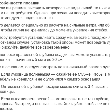
собенности посадки
сли вы решили высадить низкорослые виды лилий, то никак
ам не потребуется. Однако, при желании посадить высокор
екомендуется подвязывать их.
то делается специально из расчета на сильные ветра или о
 чтобы лилия не кренилась до момента укрепления стебля.
ору требуется устанавливать сразу же, вместе с посадкой 
отивном случае, установка такой опоры может повредить лу
 рискуйте, делайте все своевременно.
 вопросе правильной глубины осадки, вы можете услышать
ения — начиная с 5 см и до 20 см.
о в основном, следует смотреть на изначальный размер лук
 Если луковица полненькая — сажайте ее глубже, чтобы в 
ебель не кренился и не обломился у самого основания.
 Оптимальной глубиной посадки можно считать 3-4 высоты 
уковицы.
 Если высаживаете весной — можно сажать не так глубоко,
роросла быстрее, а осенью — сажайте глубже, чтобы ее не 
орозом.