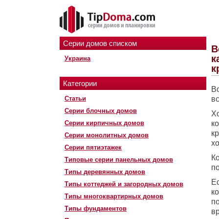
Серии домов списком
В
к
Украина
к
Категории
В
Статьи
в
Серии блочных домов
Х
Серии кирпичных домов
ко
к
Серии монолитных домов
х
Серии пятиэтажек
К
Типовые серии панельных домов
п
Типы деревянных домов
Е
Типы коттеджей и загородных домов
к
Типы многоквартирных домов
по
Типы фундаментов
в