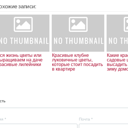
охожие записи:
ся жизнь цветы или
Красивые клубне
Какие кр
ыращиваем на даче
луковичные цветы,
садовые 
расивые лилейники
которые стоит посадить
высадить 
в квартире
зиму дом
сть
мя
*
Почта
*