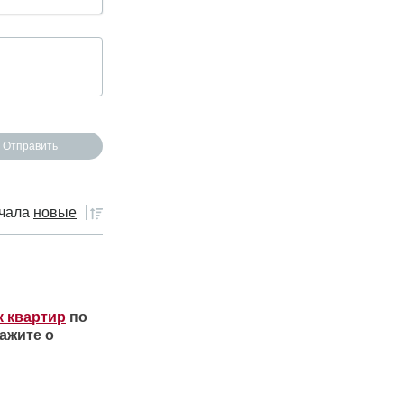
чала
новые
к квартир
по
ажите о