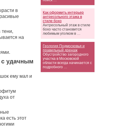
поиск …
ырасти в
Как оформить интерьер
красивые
антресольного этажа в
стиле бохо
Антресольный этаж в стиле
бохо часто становится
 тени,
любимым уголком в …
ывается на
Геология Подмосковья и
правильный дренаж
иями.
Обустройство загородного
участка в Московской
 с удачным
области всегда начинается с
подробного …
ршок ему мал и
рофитум
духа от
дные
а есть этот
ногими