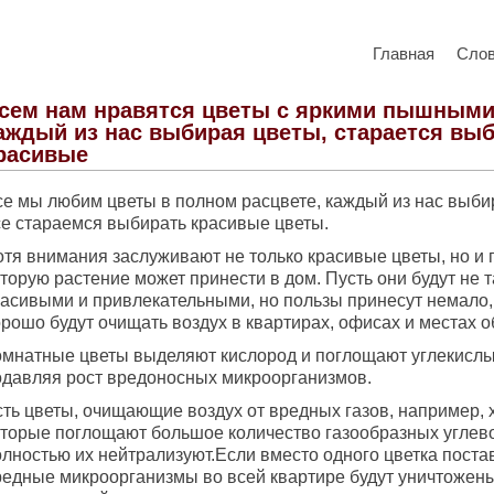
Главная
Сло
сем нам нравятся цветы с яркими пышными
аждый из нас выбирая цветы, старается вы
расивые
се мы любим цветы в полном расцвете, каждый из нас выби
се стараемся выбирать красивые цветы.
отя внимания заслуживают не только красивые цветы, но и 
торую растение может принести в дом. Пусть они будут не 
расивыми и привлекательными, но пользы принесут немало,
орошо будут очищать воздух в квартирах, офисах и местах 
омнатные цветы выделяют кислород и поглощают углекислый
одавляя рост вредоносных микроорганизмов.
сть цветы, очищающие воздух от вредных газов, например,
оторые поглощают большое количество газообразных углев
лностью их нейтрализуют.Если вместо одного цветка постав
редные микроорганизмы во всей квартире будут уничтожены