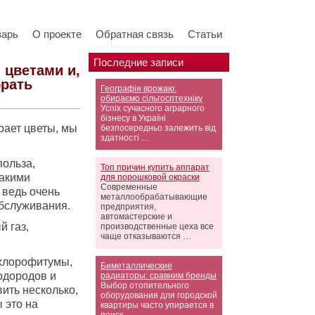
варь
О проекте
Обратная связь
Статьи
Последние записи
 цветами и,
брать
Географія врожаю:
обираємо сільгосптехніку
Успіх сучасного аграрного
бізнесу в Україні
рает цветы, мы
безпосередньо залежить від
здатності …
польза,
Топ причин купить аппарат
такими
для порошковой окраски
Современные
 ведь очень
металлообрабатывающие
обслуживания.
предприятия,
автомастерские и
 газ,
производственные цеха все
чаще отказываются …
 хлорофитумы,
Биметаллические
одородов и
радиаторы: сравним бренды
Выбор отопительного
ить несколько,
оборудования для городской
 это на
квартиры часто упирается в