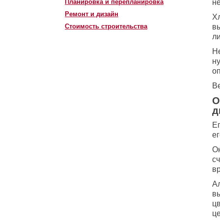
Планировка и перепланировка
не
Ремонт и дизайн
Х
Стоимость строительства
в
ли
Н
н
о
В
О
д
Ег
ег
О
с
в
А
в
ц
ц