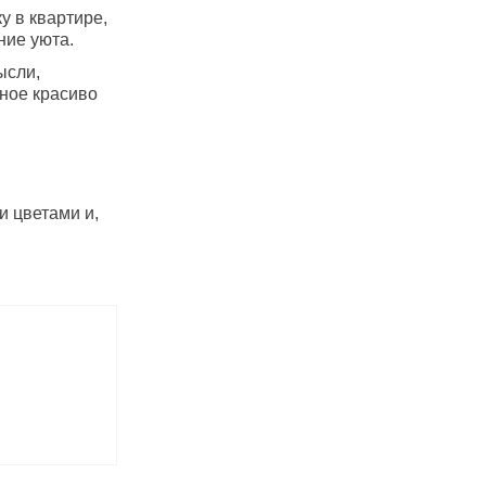
у в квартире,
ние уюта.
ысли,
вное красиво
и цветами и,