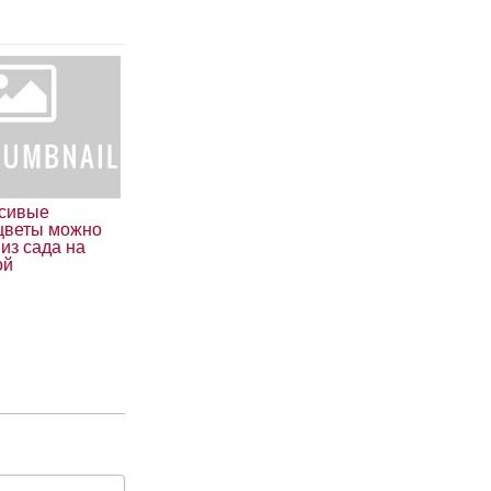
асивые
цветы можно
из сада на
ой