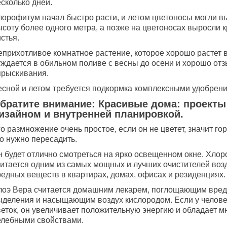
сколько дней.
лорофитум начал быстро расти, и летом цветоносы могли в
ысоту более одного метра, а позже на цветоносах выросли 
стья.
еприхотливое комнатное растение, которое хорошо растет в
уждается в обильном поливе с весны до осени и хорошо отз
прыскивания.
есной и летом требуется подкормка комплексными удобрен
братите внимание: Красивые дома: проекты
изайном и внутренней планировкой.
о размножение очень простое, если он не цветет, значит го
о нужно пересадить.
н будет отлично смотреться на ярко освещенном окне. Хло
читается одним из самых мощных и лучших очистителей воз
редных веществ в квартирах, домах, офисах и резиденциях.
лоэ Вера считается домашним лекарем, поглощающим вре
ыделения и насыщающим воздух кислородом. Если у человек
веток, он увеличивает положительную энергию и обладает м
елебными свойствами.