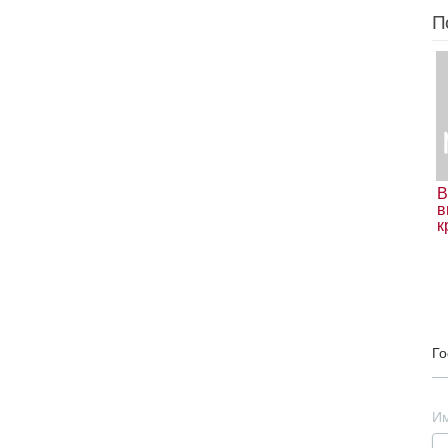
П
В
в
к
Го
И