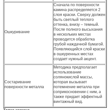
Сначала по поверхности
камина распределяется 2
слоя краски. Сверху должен
быть светлый теплого
оттенка, внизу – темный.
После полного высыхания
Ошкуривание
в нескольких местах
проводится обработка
грубой наждачной бумагой.
Появляющийся слой краски
в ошкуренных местах
создает нужный акцент.
Методика предполагает
использование
солянокислой массы,
Состаривание
которая вызывает
поверхности металла
потемнение металла при
соприкосновении с ним, а
также придает эффектный
винтажный вид.