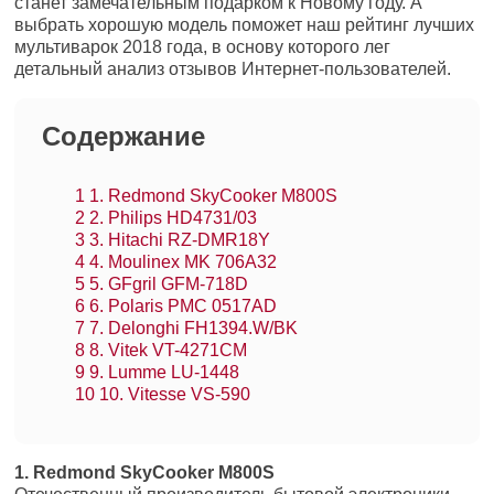
станет замечательным подарком к Новому году. А
выбрать хорошую модель поможет наш рейтинг лучших
мультиварок 2018 года, в основу которого лег
детальный анализ отзывов Интернет-пользователей.
Содержание
1
1. Redmond SkyCooker M800S
2
2. Philips HD4731/03
3
3. Hitachi RZ-DMR18Y
4
4. Moulinex MK 706A32
5
5. GFgril GFM-718D
6
6. Polaris PMC 0517AD
7
7. Delonghi FH1394.W/BK
8
8. Vitek VT-4271CM
9
9. Lumme LU-1448
10
10. Vitesse VS-590
1. Redmond SkyCooker M800S