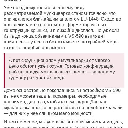
Уже по одному только внешнему виду
рассматриваемой мультиварки становится ясно, что
она является ближайшим аналогом LU-1448. Сходство
прослеживается во всем: и в форме корпуса, и в
конструкции крышки, и в дизайне дисплея. Но уж если
быть до конца объективными, VS-590 выглядит
приятнее — у нее по бокам имеется по крайней мере
какое-то подобие орнамента.
А вот с функционалом у мультиварки от Vitesse
дело обстоит уже похуже. Готовых конфигураций
работы предусмотрено всего шесть — истинному
гурману разгуляться негде.
Даже основательно покопавшись в настройках VS-590,
вы не сможете задать параметры, необходимые,
например, для того, чтобы испечь пирог. Данная
мультиварка просто не рассчитана на подобные задачи
— для них у нее слишком мало мощности.
И тем не менее, мы уверены, что описываемая модель,
покуда ее выпускают, неизменно будет находить своего