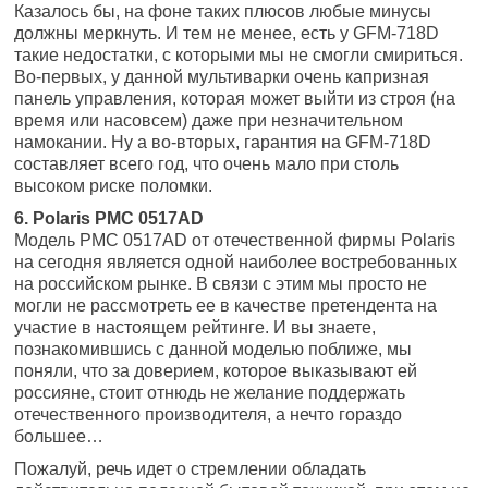
Казалось бы, на фоне таких плюсов любые минусы
должны меркнуть. И тем не менее, есть у GFM-718D
такие недостатки, с которыми мы не смогли смириться.
Во-первых, у данной мультиварки очень капризная
панель управления, которая может выйти из строя (на
время или насовсем) даже при незначительном
намокании. Ну а во-вторых, гарантия на GFM-718D
составляет всего год, что очень мало при столь
высоком риске поломки.
6. Polaris PMC 0517AD
Модель PMC 0517AD от отечественной фирмы Polaris
на сегодня является одной наиболее востребованных
на российском рынке. В связи с этим мы просто не
могли не рассмотреть ее в качестве претендента на
участие в настоящем рейтинге. И вы знаете,
познакомившись с данной моделью поближе, мы
поняли, что за доверием, которое выказывают ей
россияне, стоит отнюдь не желание поддержать
отечественного производителя, а нечто гораздо
большее…
Пожалуй, речь идет о стремлении обладать