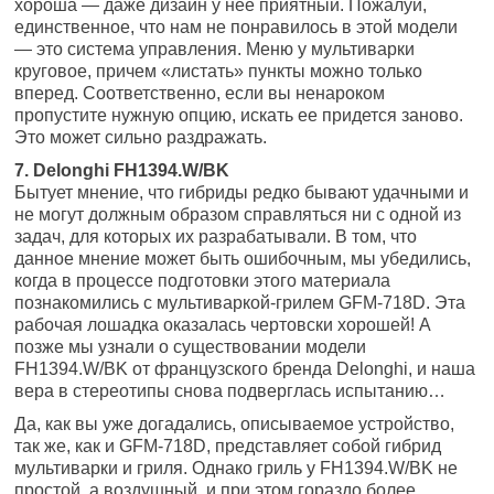
хороша — даже дизайн у нее приятный. Пожалуй,
единственное, что нам не понравилось в этой модели
— это система управления. Меню у мультиварки
круговое, причем «листать» пункты можно только
вперед. Соответственно, если вы ненароком
пропустите нужную опцию, искать ее придется заново.
Это может сильно раздражать.
7. Delonghi FH1394.W/BK
Бытует мнение, что гибриды редко бывают удачными и
не могут должным образом справляться ни с одной из
задач, для которых их разрабатывали. В том, что
данное мнение может быть ошибочным, мы убедились,
когда в процессе подготовки этого материала
познакомились с мультиваркой-грилем GFM-718D. Эта
рабочая лошадка оказалась чертовски хорошей! А
позже мы узнали о существовании модели
FH1394.W/BK от французского бренда Delonghi, и наша
вера в стереотипы снова подверглась испытанию…
Да, как вы уже догадались, описываемое устройство,
так же, как и GFM-718D, представляет собой гибрид
мультиварки и гриля. Однако гриль у FH1394.W/BK не
простой, а воздушный, и при этом гораздо более