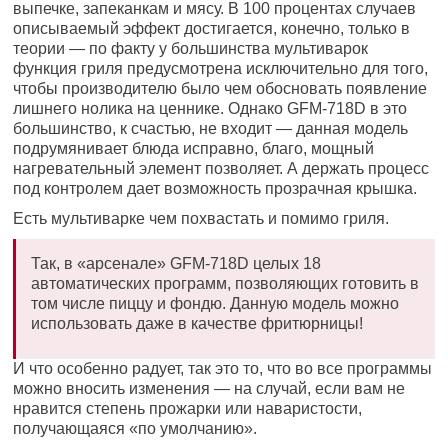
выпечке, запеканкам и мясу. В 100 процентах случаев
описываемый эффект достигается, конечно, только в
теории — по факту у большинства мультиварок
функция гриля предусмотрена исключительно для того,
чтобы производителю было чем обосновать появление
лишнего нолика на ценнике. Однако GFM-718D в это
большинство, к счастью, не входит — данная модель
подрумянивает блюда исправно, благо, мощный
нагревательный элемент позволяет. А держать процесс
под контролем дает возможность прозрачная крышка.
Есть мультиварке чем похвастать и помимо гриля.
Так, в «арсенале» GFM-718D целых 18
автоматических программ, позволяющих готовить в
том числе пиццу и фондю. Данную модель можно
использовать даже в качестве фритюрницы!
И что особенно радует, так это то, что во все программы
можно вносить изменения — на случай, если вам не
нравится степень прожарки или наваристости,
получающаяся «по умолчанию».