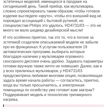
эстетичных моделей, имеющихся в продаже на
сегодняшний день. Такой прибор, как мультиварка,
сложно спроектировать таким образом, чтобы готовое
изделие выглядело «круто», чтобы его внешний вид не
порождал ассоциаций с бытовой рутиной, но
специалистам Philips это удалось. HD4731/03 — это ни
много ни мало шедевр дизайнерской мысли!
И что особенно приятно, так это то, что в погоне за
эстетикой создатели описываемой модели не забыли
про ее функционал. К услугам пользователя 19
автоматических программ, выбирать которые
благодаря наличию у мультиварки огромного
сенсорного дисплея очень удобно. Задавать параметры
готовки вручную также ничто не помешает. Далее, как и
у всех приличных мультиварок, у HD4731/03
предусмотрена любимая многими опция, позволяющая
задать время начала работы — согласитесь, приятно,
когда вы только просыпаетесь, а электронная
помощница по хозяйству уже готовит вам завтрак?
Поддерживает модель и технологию трехмерного
нагрева.