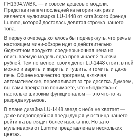
FH1394.W/BK, — и совсем дешевые модели.
Представителем последней категории как раз и
является мультиварка LU-1448 от китайского бренда
Lumme, которой досталась девятая строчка нашего
топа.
В первую очередь хотелось бы подчеркнуть, что речь в
настоящем мини-обзоре идет о действительно
бюджетном продукте: среднерыночная цена на
описываемую модель едва превышает 2 тысячи
рублей. Тем не менее, своих денег LU-1448 стоит: в ней
можно и варить, и жарить, и тушить, и томить, и даже
печь. Общее количество программ, включая
автоматические, переваливает за три десятка. Думаем,
вы сами прекрасно понимаете, что «бюджетка» с
настолько широким функционалом — это что-то из
разряда курьезов.
В плане дизайна LU-1448 звезд с неба не хватает —
даже ведроподобная предыдущая участница нашего
рейтинга выглядит более изысканно. Но зато
мультиварка от Lumme представлена в нескольких
цветах.