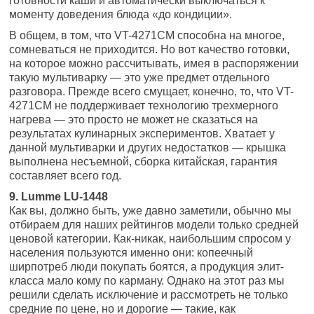
готовности каши и автоматически выключаться к
моменту доведения блюда «до кондиции».
В общем, в том, что VT-4271CM способна на многое,
сомневаться не приходится. Но вот качество готовки,
на которое можно рассчитывать, имея в распоряжении
такую мультиварку — это уже предмет отдельного
разговора. Прежде всего смущает, конечно, то, что VT-
4271CM не поддерживает технологию трехмерного
нагрева — это просто не может не сказаться на
результатах кулинарных экспериментов. Хватает у
данной мультиварки и других недостатков — крышка
выполнена несъемной, сборка китайская, гарантия
составляет всего год.
9. Lumme LU-1448
Как вы, должно быть, уже давно заметили, обычно мы
отбираем для наших рейтингов модели только средней
ценовой категории. Как-никак, наибольшим спросом у
населения пользуются именно они: копеечный
ширпотреб люди покупать боятся, а продукция элит-
класса мало кому по карману. Однако на этот раз мы
решили сделать исключение и рассмотреть не только
средние по цене, но и дорогие — такие, как