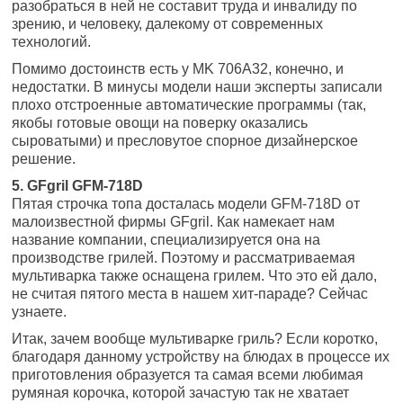
разобраться в ней не составит труда и инвалиду по
зрению, и человеку, далекому от современных
технологий.
Помимо достоинств есть у MK 706A32, конечно, и
недостатки. В минусы модели наши эксперты записали
плохо отстроенные автоматические программы (так,
якобы готовые овощи на поверку оказались
сыроватыми) и пресловутое спорное дизайнерское
решение.
5. GFgril GFM-718D
Пятая строчка топа досталась модели GFM-718D от
малоизвестной фирмы GFgril. Как намекает нам
название компании, специализируется она на
производстве грилей. Поэтому и рассматриваемая
мультиварка также оснащена грилем. Что это ей дало,
не считая пятого места в нашем хит-параде? Сейчас
узнаете.
Итак, зачем вообще мультиварке гриль? Если коротко,
благодаря данному устройству на блюдах в процессе их
приготовления образуется та самая всеми любимая
румяная корочка, которой зачастую так не хватает