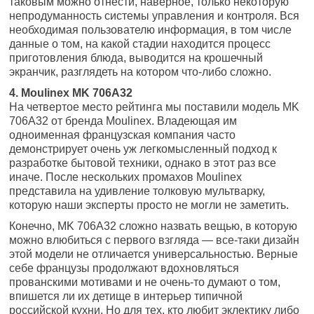
таковым можно отнести, наверное, только некоторую
непродуманность системы управления и контроля. Вся
необходимая пользователю информация, в том числе
данные о том, на какой стадии находится процесс
приготовления блюда, выводится на крошечный
экранчик, разглядеть на котором что-либо сложно.
4. Moulinex MK 706A32
На четвертое место рейтинга мы поставили модель MK
706A32 от бренда Moulinex. Владеющая им
одноименная французская компания часто
демонстрирует очень уж легкомысленный подход к
разработке бытовой техники, однако в этот раз все
иначе. После нескольких промахов Moulinex
представила на удивление толковую мультварку,
которую наши эксперты просто не могли не заметить.
Конечно, MK 706A32 сложно назвать вещью, в которую
можно влюбиться с первого взгляда — все-таки дизайн
этой модели не отличается универсальностью. Верные
себе французы продолжают вдохновляться
прованскими мотивами и не очень-то думают о том,
впишется ли их детище в интерьер типичной
российской кухни. Но для тех, кто любит эклектику либо