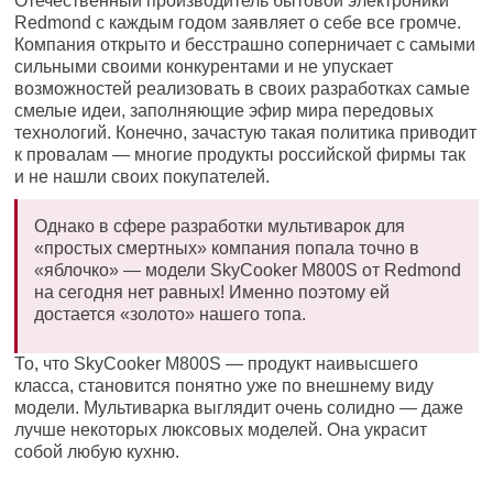
Отечественный производитель бытовой электроники
Redmond с каждым годом заявляет о себе все громче.
Компания открыто и бесстрашно соперничает с самыми
сильными своими конкурентами и не упускает
возможностей реализовать в своих разработках самые
смелые идеи, заполняющие эфир мира передовых
технологий. Конечно, зачастую такая политика приводит
к провалам — многие продукты российской фирмы так
и не нашли своих покупателей.
Однако в сфере разработки мультиварок для
«простых смертных» компания попала точно в
«яблочко» — модели SkyCooker M800S от Redmond
на сегодня нет равных! Именно поэтому ей
достается «золото» нашего топа.
То, что SkyCooker M800S — продукт наивысшего
класса, становится понятно уже по внешнему виду
модели. Мультиварка выглядит очень солидно — даже
лучше некоторых люксовых моделей. Она украсит
собой любую кухню.