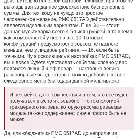
действительно полезной бытовой техникой, при этом не
выкладывая за данное удовольствие баснословные
суммы. Для тех, кому не чуждо это простое
человеческое желание, PMC 0517AD действительно
является идеальным вариантом. Еще бы — стоит
данная мультиварка всего 4-5 тысяч рублей, в то время
как возможностей у нее на все 10! Готовых
конфигураций предусмотрено совсем не намного
меньше, чем у лидеров рейтинга, — 16, если быть
точными. Ну а освоившись в настройках PMC 0517AD,
вы и вовсе будете чувствовать себя так, словно у вас
появился личный шеф-повар — настолько велико
разнообразие блюд, которые можно добавить в свое
ежедневное меню благодаря данной мультиварке.
И не смейте даже сомневаться в том, что все будет
получаться вкусно и съедобно — с технологией
трехмерного нагрева, которую рассматриваемая
модель также поддерживает, иначе просто быть не
может.
Да, для «бюджетки» PMC 0517AD до неприличия