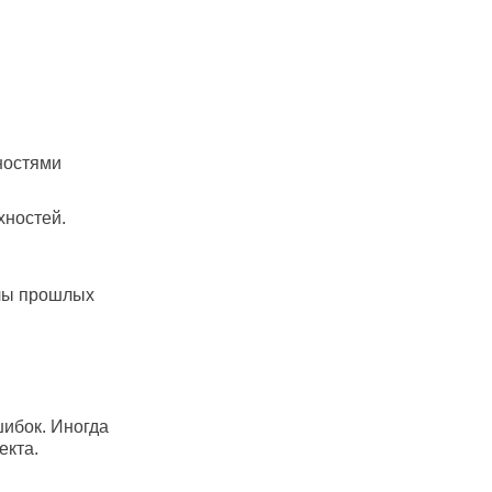
ностями
хностей.
алы прошлых
ибок. Иногда
екта.