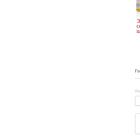
Э
с
ш
Го
И