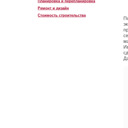
Планировка и перепланировка
Ремонт и дизайн
Стоимость строительства
П
эк
пр
с
м
И
с
Д