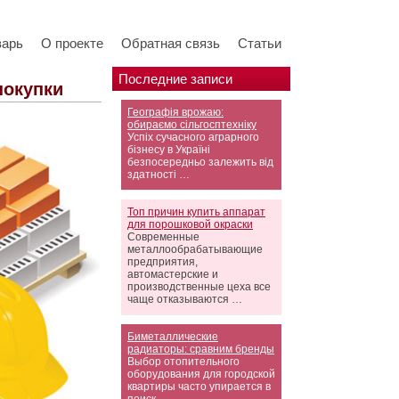
варь
О проекте
Обратная связь
Статьи
Последние записи
покупки
Географія врожаю:
обираємо сільгосптехніку
Успіх сучасного аграрного
бізнесу в Україні
безпосередньо залежить від
здатності …
Топ причин купить аппарат
для порошковой окраски
Современные
металлообрабатывающие
предприятия,
автомастерские и
производственные цеха все
чаще отказываются …
Биметаллические
радиаторы: сравним бренды
Выбор отопительного
оборудования для городской
квартиры часто упирается в