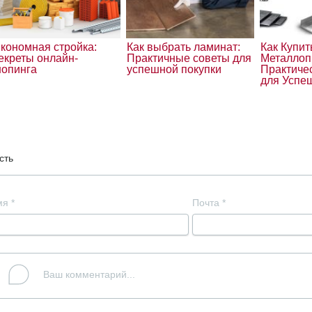
кономная стройка:
Как выбрать ламинат:
Как Купит
екреты онлайн-
Практичные советы для
Металлоп
опинга
успешной покупки
Практиче
для Успе
сть
мя
*
Почта
*