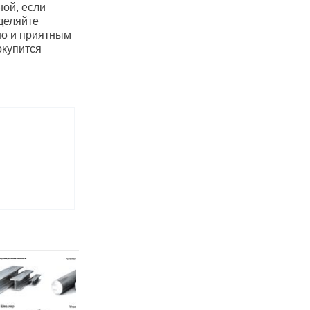
ной, если
деляйте
но и приятным
окупится