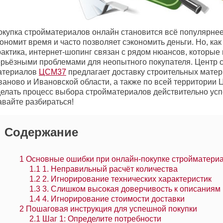
окупка стройматериалов онлайн становится всё популярнее
ономит время и часто позволяет сэкономить деньги. Но, ка
актика, интернет-шопинг связан с рядом нюансов, которые 
ерьёзными проблемами для неопытного покупателя. Центр 
атериалов
ЦСМ37
предлагает доставку строительных матер
ваново и Ивановской области, а также по всей территории 
делать процесс выбора стройматериалов действительно у
авайте разбираться!
Содержание
1
Основные ошибки при онлайн-покупке стройматери
1.1
1. Неправильный расчёт количества
1.2
2. Игнорирование технических характеристик
1.3
3. Слишком высокая доверчивость к описаниям
1.4
4. Игнорирование стоимости доставки
2
Пошаговая инструкция для успешной покупки
2.1
Шаг 1: Определите потребности