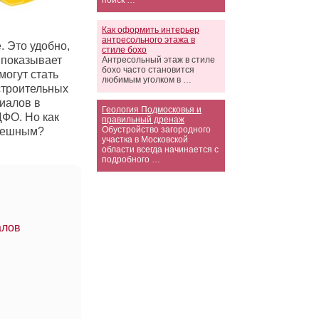
поиск …
Как оформить интерьер
антресольного этажа в
. Это удобно,
стиле бохо
к показывает
Антресольный этаж в стиле
бохо часто становится
могут стать
любимым уголком в …
строительных
иалов в
Геология Подмосковья и
ЦФО. Но как
правильный дренаж
Обустройство загородного
спешным?
участка в Московской
области всегда начинается с
подробного …
алов