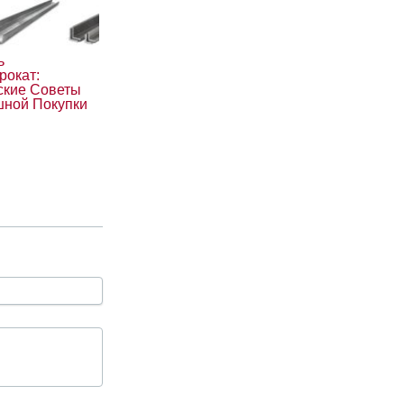
ь
рокат:
ские Советы
шной Покупки