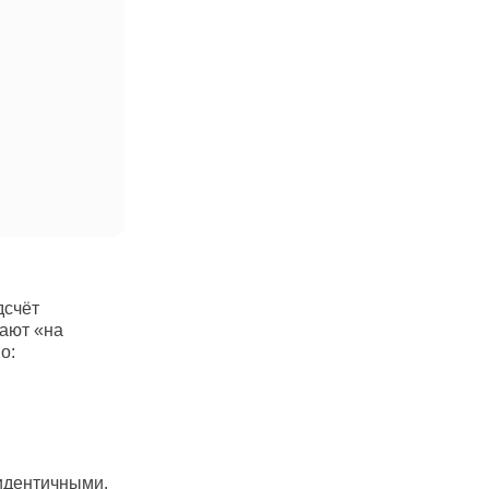
дсчёт
ают «на
о:
идентичными.