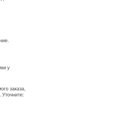
ние.
ки у
ого заказа,
 Уточните: