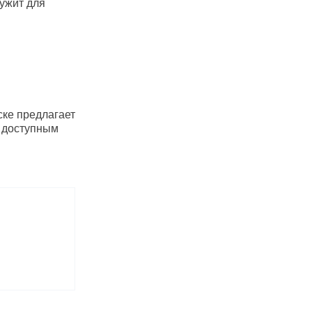
ужит для
ске предлагает
о доступным