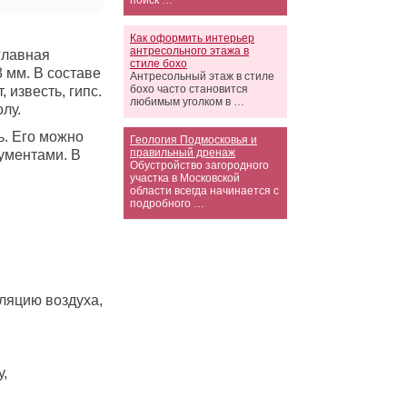
поиск …
Как оформить интерьер
антресольного этажа в
главная
стиле бохо
 мм. В составе
Антресольный этаж в стиле
бохо часто становится
известь, гипс.
любимым уголком в …
лу.
ь. Его можно
Геология Подмосковья и
правильный дренаж
ументами. В
Обустройство загородного
участка в Московской
области всегда начинается с
подробного …
ляцию воздуха,
,