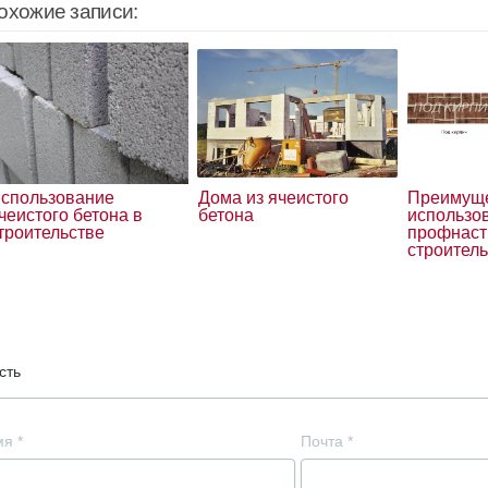
охожие записи:
спользование
Дома из ячеистого
Преимущ
чеистого бетона в
бетона
использо
троительстве
профнаст
строител
сть
мя
*
Почта
*