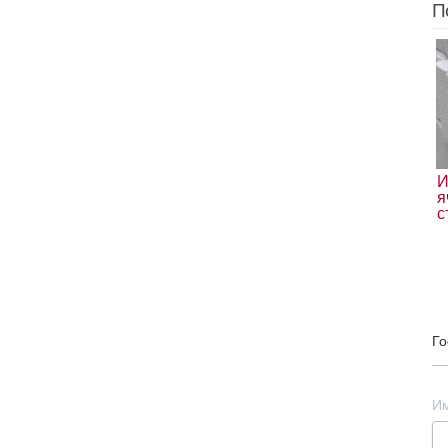
П
И
я
с
Го
И