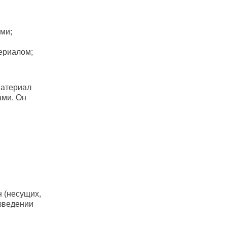
ми;
териалом;
Материал
ами. Он
 (несущих,
озведении