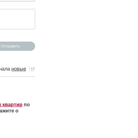
чала
новые
к квартир
по
ажите о