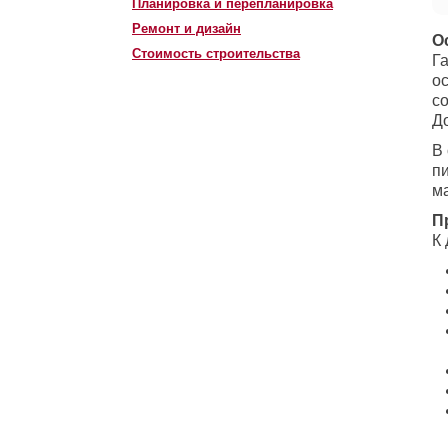
Планировка и перепланировка
Ремонт и дизайн
О
Стоимость строительства
Га
о
со
До
В 
п
м
П
К