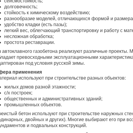
сейсмостойкость;
долговечность;
стойкость к химическому воздействию;
разнообразие моделей, отличающихся формой и размера
удобство кладки (есть пазы);
легкий вес, облегчающий транспортировку и работу с ма
несложная обработка;
простота реставрации.
з автоклавного газобетона реализуют различные проекты. 
бладает превосходными эксплуатационными характеристик
даптирован под условия русской зимы.
фера применения
атериал используют при строительстве разных объектов:
жилых домов разной этажности;
с/х построек;
общественных и административных зданий;
промышленных объектов.
чеистый бетон используют при строительстве наружных стен
рдинарных, двойных и других). Многие выбирают его при в
ундаментов и подвальных конструкций.