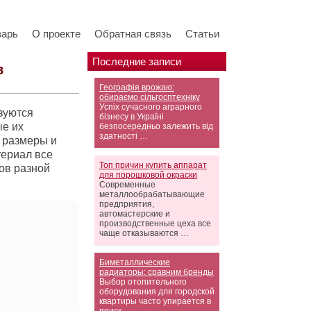
варь
О проекте
Обратная связь
Статьи
Последние записи
в
Географія врожаю:
обираємо сільгосптехніку
Успіх сучасного аграрного
зуются
бізнесу в Україні
ые их
безпосередньо залежить від
здатності …
 размеры и
териал все
Топ причин купить аппарат
ов разной
для порошковой окраски
Современные
металлообрабатывающие
предприятия,
автомастерские и
производственные цеха все
чаще отказываются …
Биметаллические
радиаторы: сравним бренды
Выбор отопительного
оборудования для городской
квартиры часто упирается в