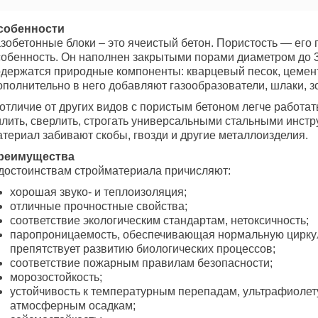
собенности
зобетонные блоки – это ячеистый бетон. Пористость — его 
собенность. Он наполнен закрытыми порами диаметром до 3
держатся природные компоненты: кварцевый песок, цемент, 
полнительно в него добавляют газообразователи, шлаки, зо
отличие от других видов с пористым бетоном легче работат
илить, сверлить, строгать универсальными стальными инстр
атериал забивают скобы, гвозди и другие металлоизделия.
реимущества
 достоинствам стройматериала причисляют:
хорошая звуко- и теплоизоляция;
отличные прочностные свойства;
соответствие экологическим стандартам, нетоксичность;
паропроницаемость, обеспечивающая нормальную цирку
препятствует развитию биологических процессов;
соответствие пожарным правилам безопасности;
морозостойкость;
устойчивость к температурным перепадам, ультрафиолету
атмосферным осадкам;