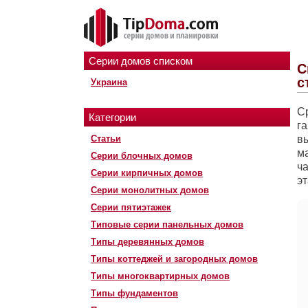
Серии домов списком
С
с
Украина
С
Категории
г
Статьи
в
ма
Серии блочных домов
ч
Серии кирпичных домов
э
Серии монолитных домов
Серии пятиэтажек
Типовые серии панельных домов
Типы деревянных домов
Типы коттеджей и загородных домов
Типы многоквартирных домов
Типы фундаментов