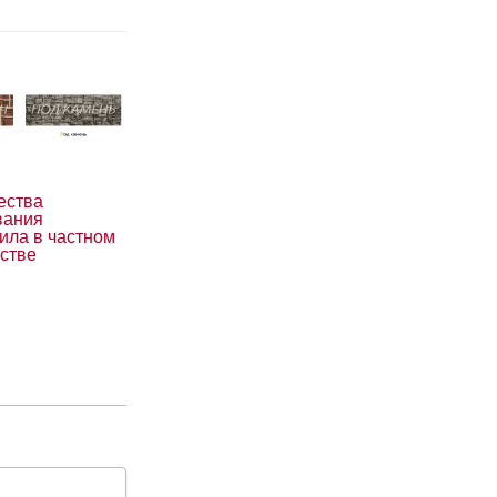
ества
вания
ила в частном
ьстве