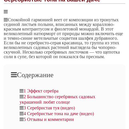
Спокойной гармонией веет от композиции из тронутых
сединой листьев полыни, вписанных между кораллово-
красным кентрантусом и фиолетовой монардой. В этот
великолепный натюрморт от природы можно включить еще
и темно-синие метельчатые соцветия шалфея дубравного.
Если бы не серебристо-серая красавица, то группа из этих
великолепных садовых растений выглядела бы чопорно-
скучной. Несколько серебряных листочков — что щепотка
соли в супе, без которой он показался бы пресным.
Содержание
1
Эффект серебра
2
Большинство серебряных садовых
украшений любят солнце
3
Серебристая туя (видео)
4
Серебристые тона на даче (видео)
5
Отзывы и комментарии