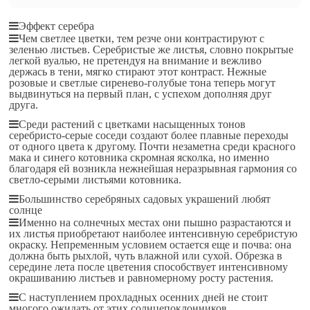
Эффект серебра
Чем светлее цветки, тем резче они контрастируют с
зеленью листьев. Серебристые же листья, словно покрытые
легкой вуалью, не претендуя на внимание и вежливо
держась в тени, мягко стирают этот контраст. Нежные
розовые и светлые сиренево-голубые тона теперь могут
выдвинуться на первый план, с успехом дополняя друг
друга.
Среди растений с цветками насыщенных тонов
серебристо-серые соседи создают более плавные переходы
от одного цвета к другому. Почти незаметна среди красного
мака и синего котовника скромная ясколка, но именно
благодаря ей возникла нежнейшая неразрывная гармония со
светло-серыми листьями котовника.
Большинство серебряных садовых украшений любят
солнце
Именно на солнечных местах они пышно разрастаются и
их листья приобретают наиболее интенсивную серебристую
окраску. Непременным условием остается еще и почва: она
должна быть рыхлой, чуть влажной или сухой. Обрезка в
середине лета после цветения способствует интенсивному
окрашиванию листьев и равномерному росту растения.
С наступлением прохладных осенних дней не стоит
многого ожидать от этих солнцепоклонников.