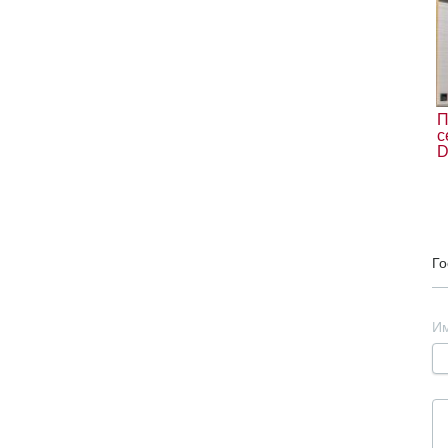
П
с
D
Го
И