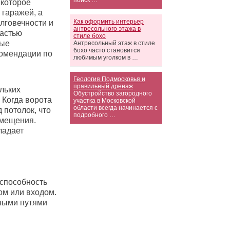
поиск …
 которое
 гаражей, а
Как оформить интерьер
лговечности и
антресольного этажа в
частью
стиле бохо
вые
Антресольный этаж в стиле
бохо часто становится
комендации по
любимым уголком в …
Геология Подмосковья и
правильный дренаж
льких
Обустройство загородного
 Когда ворота
участка в Московской
области всегда начинается с
 потолок, что
подробного …
омещения.
ладает
 способность
ом или входом.
ными путями