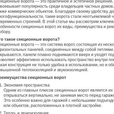
екционные ворота — это практичное и эстетичное решение,
авоевывает популярность среди владельцев частных домов,
кже коммерческих объектов. Благодаря своему удобству, до
ногофункциональности, такие ворота стали неотъемлемой 
овременных строений. В этой статье мы рассмотрим ключе
собенности секционных ворот, их виды, преимущества и ре
ыбору.
то такое секционные ворота?
екционные ворота — это система ворот, состоящая из неско
оризонтальных панелей, соединённых между собой петлями.
ткрываются, панели плавно поднимаются вверх и уходят под
озволяет эффективно использовать пространство внутри п
кая конструкция не только удобна в использовании, но и об
овышенной теплоизоляцией и звукоизоляцией.
реимущества секционных ворот
Экономия пространства
Одним из главных плюсов секционных ворот является их
открываться вертикально, не занимая место перед гараж
Это особенно важно для гаражей с небольшими подъезд
или объектов, расположенных в плотной застройке.
Тепло- и звукоизоляция