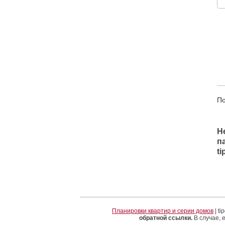
По
Н
п
t
Планировки квартир и серии домов
| t
обратной ссылки.
В случае, 