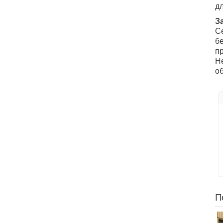
д
З
С
бе
п
Не
о
П