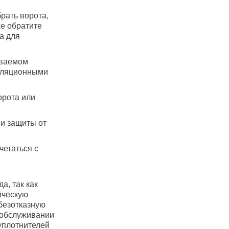
рать ворота,
е обратите
а для
иваемом
оляционными
орота или
ми защиты от
четаться с
а, так как
ическую
 безотказную
м обслуживании
уплотнителей