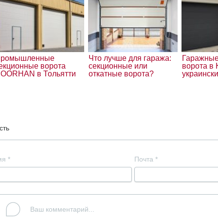
ромышленные
Что лучше для гаража:
Гаражные
екционные ворота
секционные или
ворота в 
OORHAN в Тольятти
откатные ворота?
украинск
сть
мя
*
Почта
*