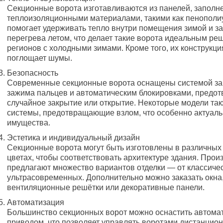
Секционные ворота изготавливаются из панелей, заполн
теплоизоляционными материалами, такими как пенополиу
помогает удерживать тепло внутри помещения зимой и з
перегрева летом, что делает такие ворота идеальным ре
регионов с холодными зимами. Кроме того, их конструкц
поглощает шумы.
Безопасность
Современные секционные ворота оснащены системой за
зажима пальцев и автоматическим блокировками, пред
случайное закрытие или открытие. Некоторые модели та
системы, предотвращающие взлом, что особенно актуал
имущества.
Эстетика и индивидуальный дизайн
Секционные ворота могут быть изготовлены в различных 
цветах, чтобы соответствовать архитектуре здания. Прои
предлагают множество вариантов отделки — от классичес
ультрасовременных. Дополнительно можно заказать окна
вентиляционные решётки или декоративные панели.
Автоматизация
Большинство секционных ворот можно оснастить автома
приводом, что позволяет управлять воротами дистанцион