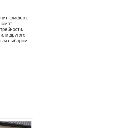
нит комфорт,
ономят
требности.
 или другого
ным выбором.