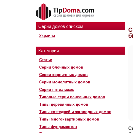
Серии домов списком
С
б
Украина
Категории
Статьи
Серии блочных домов
Серии кирпичных домов
Серии монолитных домов
Серии пятиэтажек
Типовые серии панельных домов
Типы деревянных домов
Типы коттеджей и загородных домов
Типы многоквартирных домов
Типы фундаментов
С