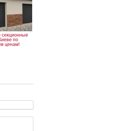
 секционные
Киеве по
им ценам!