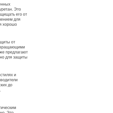
енных
ретан. Это
ащищать его от
шением для
ия хорошо
щиты от
отвращающими
кже предлагают
ьно для защиты
стилях и
зводители
ких до
,
тическим
но. Это