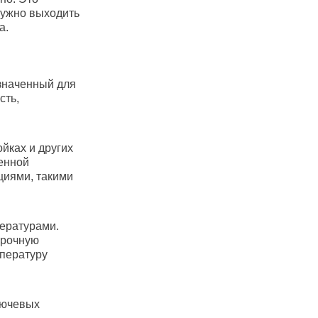
 нужно выходить
а.
значенный для
сть,
йках и других
енной
циями, такими
ературами.
прочную
мпературу
лючевых