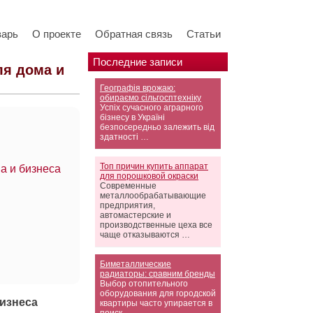
варь
О проекте
Обратная связь
Статьи
Последние записи
ля дома и
Географія врожаю:
обираємо сільгосптехніку
Успіх сучасного аграрного
бізнесу в Україні
безпосередньо залежить від
здатності …
Топ причин купить аппарат
а и бизнеса
для порошковой окраски
Современные
металлообрабатывающие
предприятия,
автомастерские и
производственные цеха все
чаще отказываются …
Биметаллические
радиаторы: сравним бренды
Выбор отопительного
оборудования для городской
изнеса
квартиры часто упирается в