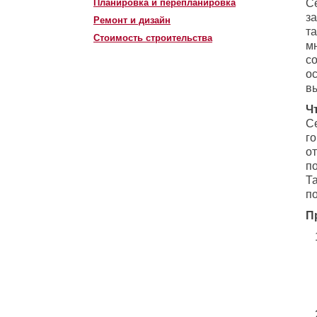
Планировка и перепланировка
С
з
Ремонт и дизайн
та
Стоимость строительства
м
с
о
в
Ч
С
г
о
п
Та
п
П