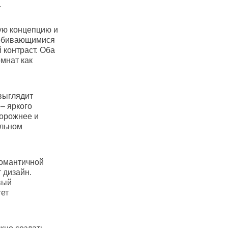
.
ую концепцию и
пробивающимися
 контраст. Оба
мнат как
выглядит
– яркого
торожнее и
альном
романтичной
 дизайн.
вый
тет