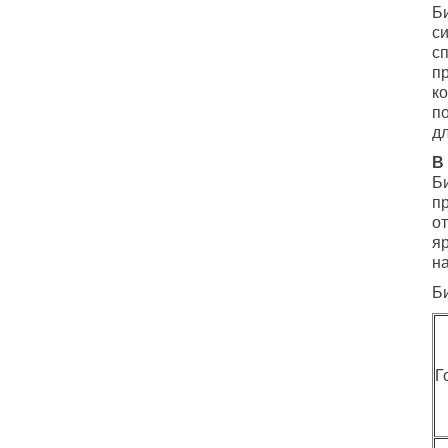
Б
с
с
п
ко
п
д
В
Б
п
от
я
н
Б
Г