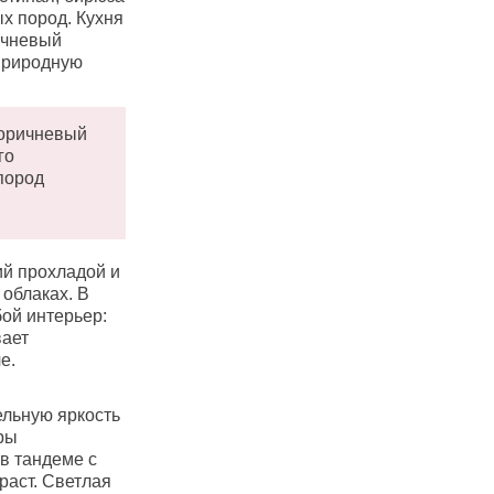
х пород. Кухня
ичневый
природную
коричневый
го
пород
ий прохладой и
облаках. В
ой интерьер:
вает
е.
ельную яркость
ры
в тандеме с
раст. Светлая