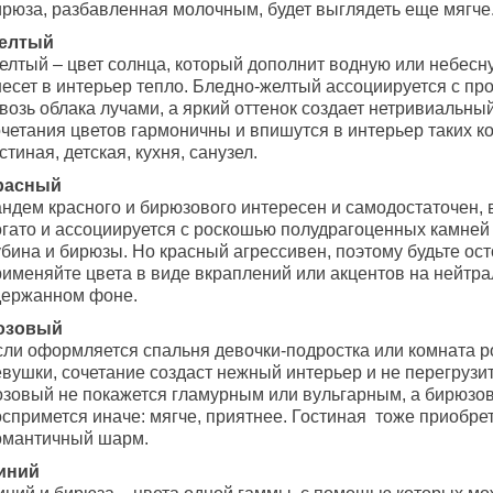
ирюза, разбавленная молочным, будет выглядеть еще мягче
елтый
елтый – цвет солнца, который дополнит водную или небесн
несет в интерьер тепло. Бледно-желтый ассоциируется с 
возь облака лучами, а яркий оттенок создает нетривиальный
четания цветов гармоничны и впишутся в интерьер таких ко
стиная, детская, кухня, санузел.
расный
андем красного и бирюзового интересен и самодостаточен, 
огато и ассоциируется с роскошью полудрагоценных камней 
убина и бирюзы. Но красный агрессивен, поэтому будьте ос
рименяйте цвета в виде вкраплений или акцентов на нейтр
держанном фоне.
озовый
сли оформляется спальня девочки-подростка или комната 
вушки, сочетание создаст нежный интерьер и не перегрузит
озовый не покажется гламурным или вульгарным, а бирюзо
оспримется иначе: мягче, приятнее. Гостиная тоже приобре
омантичный шарм.
иний