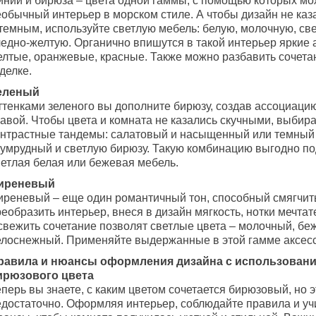
иний и бирюза – цвета одной гаммы, с помощью которых мо
еобычный интерьер в морском стиле. А чтобы дизайн не ка
 темным, используйте светлую мебель: белую, молочную, св
ледно-желтую. Органично впишутся в такой интерьер яркие 
елтые, оранжевые, красные. Также можно разбавить сочета
делке.
еленый
ттенками зеленого вы дополните бирюзу, создав ассоциаци
равой. Чтобы цвета и комната не казались скучными, выбир
онтрастные тандемы: салатовый и насыщенный или темный
зумрудный и светлую бирюзу. Такую комбинацию выгодно по
ветлая белая или бежевая мебель.
иреневый
иреневый – еще один романтичный тон, способный смягчит
еобразить интерьер, внеся в дизайн мягкость, нотки мечтат
свежить сочетание позволят светлые цвета – молочный, бе
елоснежный. Применяйте выдержанные в этой гамме аксесс
равила и нюансы оформления дизайна с использован
ирюзового цвета
перь вы знаете, с каким цветом сочетается бирюзовый, но э
едостаточно. Оформляя интерьер, соблюдайте правила и у