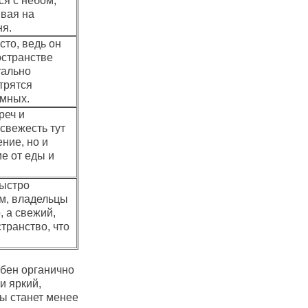
ся с небом,
ивая на
ня.
то, ведь он
остранстве
уально
трятся
емных.
реч и
свежесть тут
ние, но и
е от еды и
быстро
ом, владельцы
, а свежий,
транство, что
обен органично
и яркий,
ы станет менее