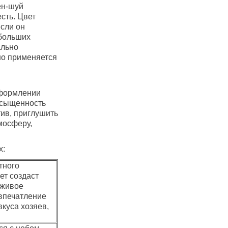
ен-шуй
сть. Цвет
если он
 больших
ально
но применяется
оформлении
асыщенность
тив, приглушить
мосферу,
х:
тного
ет создаст
 живое
впечатление
вкуса хозяев,