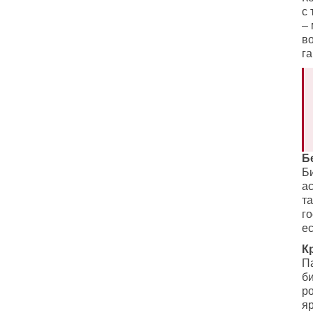
с 
–
в
г
Б
Б
а
т
го
ес
К
П
б
р
я