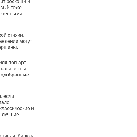
вит роскоши и
овый тоже
гоценными
ой стихии.
авлении могут
ершины.
ля поп-арт.
нальность и
 подобранные
, если
мало
классические и
я лучшие
стиная, бирюза