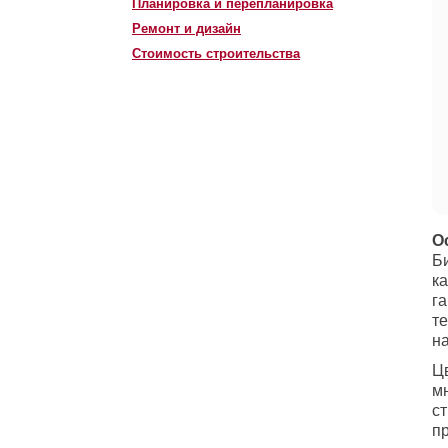
Планировка и перепланировка
Ремонт и дизайн
Стоимость строительства
О
Би
ка
г
т
н
Ц
м
с
п