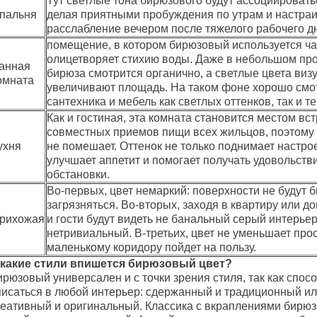
Тут светлые тона бирюзового будут ассоциировать
пальня
делая приятными пробуждения по утрам и настра
расслабление вечером после тяжелого рабочего д
помещение, в котором бирюзовый используется час
олицетворяет стихию воды. Даже в небольшом пр
анная
бирюза смотрится органично, а светлые цвета виз
омната
увеличивают площадь. На таком фоне хорошо смо
сантехника и мебель как светлых оттенков, так и т
Как и гостиная, эта комната становится местом вст
совместных приемов пищи всех жильцов, поэтому 
ухня
не помешает. Оттенок не только поднимает настрое
улучшает аппетит и помогает получать удовольстви
обстановки.
Во-первых, цвет немаркий: поверхности не будут 
загрязняться. Во-вторых, заходя в квартиру или д
рихожая
и гости будут видеть не банальный серый интерьер
нетривиальный. В-третьих, цвет не уменьшает прос
маленькому коридору пойдет на пользу.
 какие стили впишется бирюзовый цвет?
рюзовый универсален и с точки зрения стиля, так как спос
писаться в любой интерьер: сдержанный и традиционный ил
реативный и оригинальный. Классика с вкраплениями бирюз