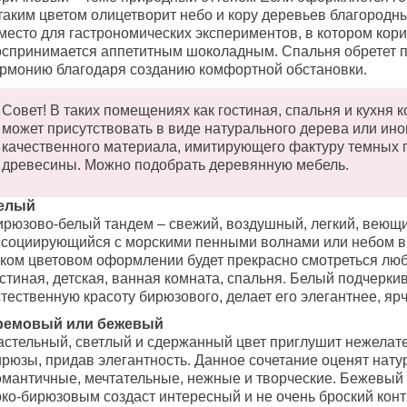
таким цветом олицетворит небо и кору деревьев благородны
 место для гастрономических экспериментов, в котором кор
оспринимается аппетитным шоколадным. Спальня обретет 
армонию благодаря созданию комфортной обстановки.
Совет! В таких помещениях как гостиная, спальня и кухня 
может присутствовать в виде натурального дерева или ино
качественного материала, имитирующего фактуру темных 
древесины. Можно подобрать деревянную мебель.
елый
ирюзово-белый тандем – свежий, воздушный, легкий, веющ
ссоциирующийся с морскими пенными волнами или небом в 
аком цветовом оформлении будет прекрасно смотреться люб
стиная, детская, ванная комната, спальня. Белый подчерки
тественную красоту бирюзового, делает его элегантнее, ярч
ремовый или бежевый
астельный, светлый и сдержанный цвет приглушит нежелат
ирюзы, придав элегантность. Данное сочетание оценят нату
омантичные, мечтательные, нежные и творческие. Бежевый 
рко-бирюзовым создаст интересный и не очень броский конт