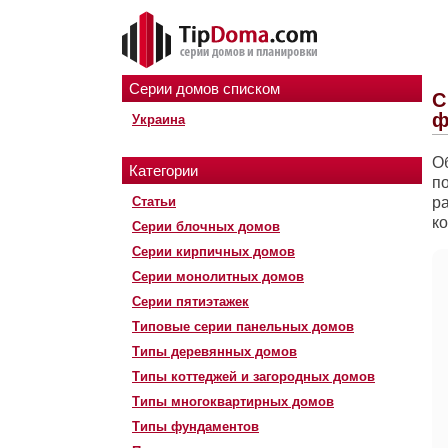
Серии домов списком
С
ф
Украина
О
Категории
п
Статьи
р
к
Серии блочных домов
Серии кирпичных домов
Серии монолитных домов
Серии пятиэтажек
Типовые серии панельных домов
Типы деревянных домов
Типы коттеджей и загородных домов
Типы многоквартирных домов
Типы фундаментов