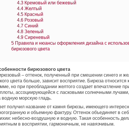
4.3
Кремовый или бежевый
4.4
Желтый
4.5
Красный
4.6
Розовый
4.7
Синий
4.8
Зеленый
4.9
Сиреневый
5
Правила и нюансы оформления дизайна с использо
бирюзового цвета
собенности бирюзового цвета
рюзовый – оттенок, полученный при смешении синего и желт
кого цвета больше, зависит восприятие. Бирюза относится 
амме, но при преобладании желтого создает впечатление пр
еплоты, ассоциирующейся с ласковыми солнечными лучам
а водную морскую гладь.
вет получил название от камня бирюзы, имеющего интерес
ногогранную и объемную фактуру. Оттенок объединяет в себ
тихии: небесно-воздушную и водную. Такая особенность де
риятным в восприятии, гармоничным, не навязчивым.