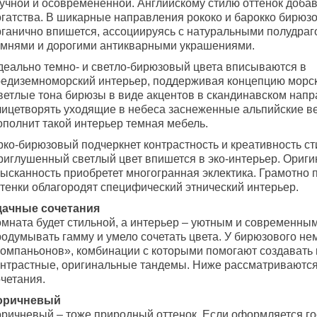
кучной и осовремененной. Английскому стилю оттенок доба
огатства. В шикарные направления рококо и барокко бирюз
рганично впишется, ассоциируясь с натуральными полудра
амнями и дорогими антикварными украшениями.
деально темно- и светло-бирюзовый цвета вписываются в
редиземноморский интерьер, поддерживая концепцию морск
ветлые тона бирюзы в виде акцентов в скандинавском напр
лицетворять уходящие в небеса заснеженные альпийские в
ополнит такой интерьер темная мебель.
ко-бирюзовый подчеркнет контрастность и креативность сти
риглушенный светлый цвет впишется в эко-интерьер. Ориги
зысканность приобретет многогранная эклектика. Грамотно
ттенки облагородят специфический этнический интерьер.
дачные сочетания
омната будет стильной, а интерьер – уютным и современным
родумывать гамму и умело сочетать цвета. У бирюзового не
компаньонов», комбинации с которыми помогают создавать 
онтрастные, оригинальные тандемы. Ниже рассматриваютс
четания.
оричневый
оричневый – тоже природный оттенок. Если оформляется го