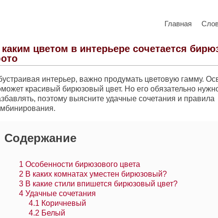
Главная
Сло
 каким цветом в интерьере сочетается бир
ото
бустраивая интерьер, важно продумать цветовую гамму. Ос
оможет красивый бирюзовый цвет. Но его обязательно нужн
азбавлять, поэтому выясните удачные сочетания и правила
омбинирования.
Содержание
1
Особенности бирюзового цвета
2
В каких комнатах уместен бирюзовый?
3
В какие стили впишется бирюзовый цвет?
4
Удачные сочетания
4.1
Коричневый
4.2
Белый