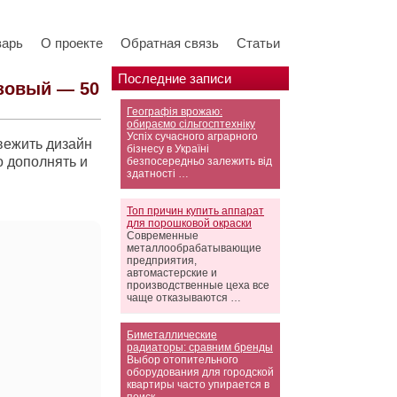
варь
О проекте
Обратная связь
Статьи
Последние записи
юзовый — 50
Географія врожаю:
обираємо сільгосптехніку
Успіх сучасного аграрного
вежить дизайн
бізнесу в Україні
о дополнять и
безпосередньо залежить від
здатності …
Топ причин купить аппарат
для порошковой окраски
Современные
металлообрабатывающие
предприятия,
автомастерские и
производственные цеха все
чаще отказываются …
Биметаллические
радиаторы: сравним бренды
Выбор отопительного
оборудования для городской
квартиры часто упирается в