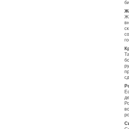
б
Ж
Ж
в
ск
со
го
К
Т
б
р
п
с
Р
Е
де
Р
в
р
С