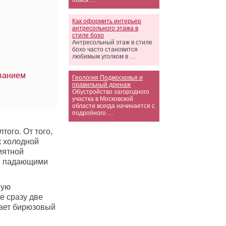
поиск …
Как оформить интерьер
антресольного этажа в
стиле бохо
Антресольный этаж в стиле
бохо часто становится
любимым уголком в …
ванием
Геология Подмосковья и
правильный дренаж
Обустройство загородного
участка в Московской
области всегда начинается с
подробного …
ого. От того,
к холодной
иятной
и, падающими
ную
е сразу две
лает бирюзовый