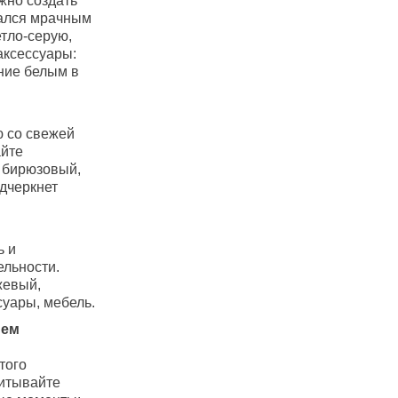
жно создать
зался мрачным
етло-серую,
аксессуары:
ние белым в
ю со свежей
айте
 бирюзовый,
дчеркнет
ь и
ельности.
жевый,
уары, мебель.
ием
того
читывайте