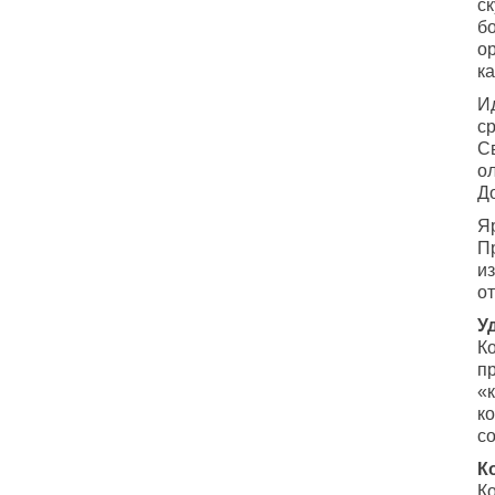
с
б
о
к
И
с
С
о
Д
Яр
П
и
о
У
К
п
«
к
со
К
К