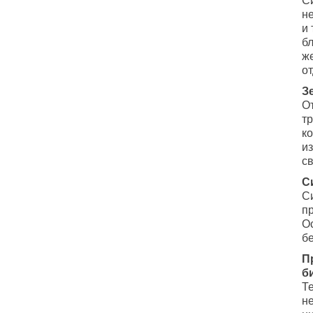
С
н
и
б
ж
от
З
О
т
к
и
с
С
С
пр
О
б
П
б
Те
н