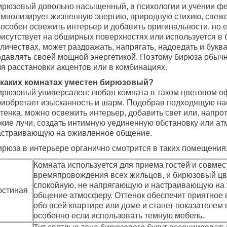
ирюзовый довольно насыщенный, в психологии и учении ф
имволизирует жизненную энергию, природную стихию, свеже
пособен освежить интерьер и добавить оригинальности, но 
рисутствует на обширных поверхностях или используется в
личествах, может раздражать, напрягать, надоедать и букв
одавлять своей мощной энергетикой. Поэтому бирюза обыч
ля расстановки акцентов или в комбинациях.
 каких комнатах уместен бирюзовый?
ирюзовый универсален: любая комната в таком цветовом 
риобретает изысканность и шарм. Подобрав подходящую н
тенка, можно освежить интерьер, добавить свет или, напро
ркие лучи, создать интимную уединенную обстановку или ат
астраивающую на оживленное общение.
ирюза в интерьере органично смотрится в таких помещения
Комната используется для приема гостей и совмес
времяпровождения всех жильцов, и бирюзовый цв
спокойную, не напрягающую и настраивающую на
остиная
общение атмосферу. Оттенок обеспечит приятное 
обо всей квартире или доме и станет показателем 
особенно если использовать темную мебель.