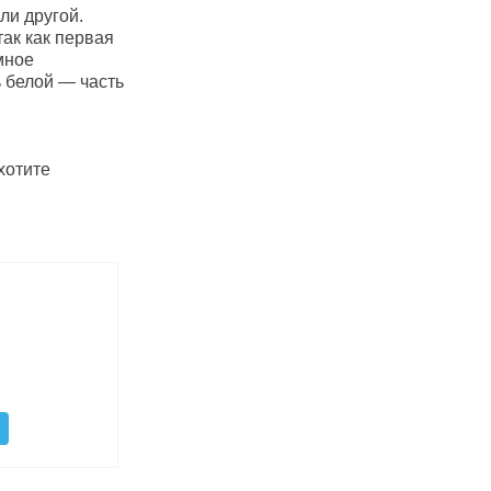
ли другой.
ак как первая
мное
 белой — часть
хотите