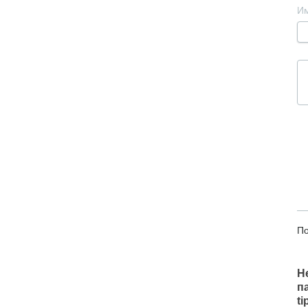
И
По
Н
п
t