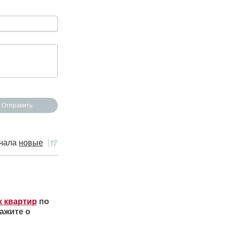
чала
новые
к квартир
по
ажите о