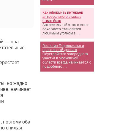
поиск …
Как оформить интерьер
антресольного этажа в
стиле бохо
Антресольный этаж в стиле
бохо часто становится
любимым уголком в …
ой — она
Геология Подмосковья и
питательные
правильный дренаж
Обустройство загородного
участка в Московской
ерестает
области всегда начинается с
подробного …
ты, но жадно
ливе, начинает
ся
ти
, поэтому оба
мно снижая