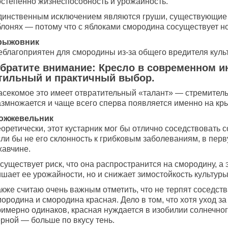
остепенно жизнеспособность и урожайность.
динственным исключением являются груши, существующие 
блонях — потому что с яблоками смородина сосуществует н
рыжовник
еблагоприятен для смородины из-за общего вредителя куль
братите внимание: Кресло в современном и
тильный и практичный выбор.
асекомое это имеет отвратительный «талант» — стремител
азмножается и чаще всего сперва появляется именно на кр
ожжевельник
оретически, этот кустарник мог бы отлично соседствовать 
сли бы не его склонность к грибковым заболеваниям, в пер
жавчине.
существует риск, что она распространится на смородину, а 
шает ее урожайности, но и снижает зимостойкость культуры
акже считаю очень важным отметить, что не терпят соседст
ородина и смородина красная. Дело в том, что хотя уход за
имерно одинаков, красная нуждается в изобилии солнечного
ерной — больше по вкусу тень.