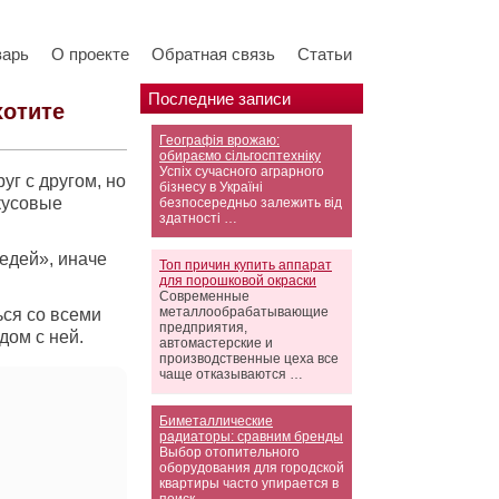
варь
О проекте
Обратная связь
Статьи
Последние записи
хотите
Географія врожаю:
обираємо сільгосптехніку
Успіх сучасного аграрного
уг с другом, но
бізнесу в Україні
кусовые
безпосередньо залежить від
здатності …
едей», иначе
Топ причин купить аппарат
для порошковой окраски
Современные
металлообрабатывающие
ся со всеми
предприятия,
дом с ней.
автомастерские и
производственные цеха все
чаще отказываются …
Биметаллические
радиаторы: сравним бренды
Выбор отопительного
оборудования для городской
квартиры часто упирается в