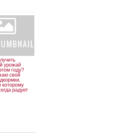
олучить
й урожай
этом году?
ваю свой
дкормки,
я которому
егда радует