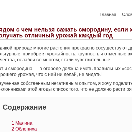
Главная
Сло
ядом с чем нельзя сажать смородину, если 
олучать отличный урожай каждый год
 дикой природе многие растения прекрасно сосуществуют др
ультурные, приобретя урожайность, крупность и отменные в
чества, ослабли во многом, стали чувствительные.
от и смородина — в огороде должна иметь правильных «сос
рошего урожая, что с ней ни делай, не видать!
аученная собственным негативным опытом, я хочу поделить
клонниками этой ягоды список того, что не должно расти ря
Содержание
1
Малина
2
Облепиха