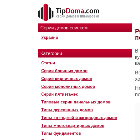
Серии домов списком
Р
п
Украина
В
Категории
к
Статьи
ка
Серии блочных домов
В
Серии кирпичных домов
хо
Серии монолитных домов
Н
Серии пятиэтажек
по
Типовые серии панельных домов
Типы деревянных домов
Типы коттеджей и загородных домов
Типы многоквартирных домов
Типы фундаментов