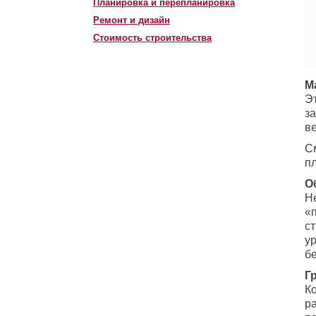
Планировка и перепланировка
Ремонт и дизайн
Стоимость строительства
М
Э
з
в
См
п
О
Н
«п
ст
ур
б
Г
Ко
ра