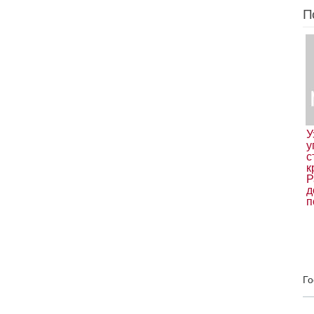
П
У
у
с
к
Р
д
п
Го