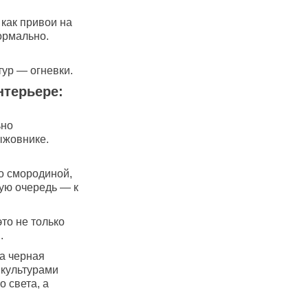
как привои на
ормально.
тур — огневки.
нтерьере:
ьно
ыжовнике.
со смородиной,
вую очередь — к
это не только
.
ва черная
 культурами
 света, а