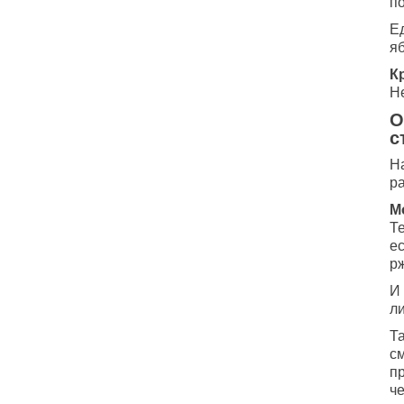
п
Е
я
К
Н
О
с
Н
р
М
Те
е
р
И 
ли
Т
см
пр
ч