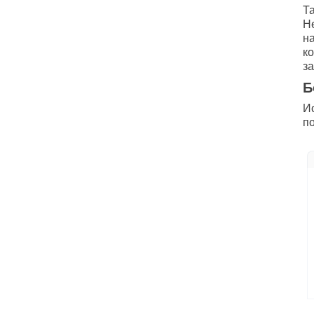
Та
Н
н
к
з
Б
Ис
п