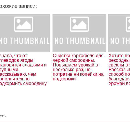
охожие записи:
знала, что от
Очистки картофеля для
Хотите п
глеводов ягоды
черной смородины.
рекордны
тановятся сладкими и
Повышаем урожай в
свеклы в 
рупными.
несколько раз, не
Рассказы
ассказываю, чем
потратив ни копейки на
способ по
ополнительно
подкормки
благодар
одкормить смородину
Урожай вс
сть