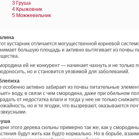
3
Груша
4
Крыжовник
5
Можжевельник
алина
тот кустарник отличается могущественной корневой систем
анимает большую площадь и активно вытягивает из почвы 
ещества.
ородина ей не конкурент — начинает чахнуть и не только п
лодоносить, но и становится уязвимой для заболеваний.
блепиха
е особенно активно забирает из почвы питательные элемен
ьет» воду, в связи с чем смородина, даже при обильном по
радать от недостатка влаги и тогда у нее не только снижает
ожайность, но и те ягодки, что вызревают, оказываются поч
езвкусными.
руша
рни этого дерева сильны примерно так же, как у смородины
стения будут жить как будто нормально. Но в борьбе, взаи