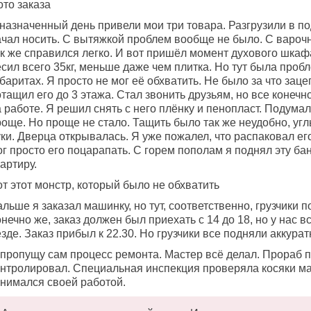
ото заказа
назначенный день привели мои три товара. Разгрузили в по
ачал носить. С вытяжкой проблем вообще не было. С вароч
ак же справился легко. И вот пришёл момент духового шкаф
сил всего 35кг, меньше даже чем плитка. Но тут была проб
баритах. Я просто не мог её обхватить. Не было за что заце
тащил его до 3 этажа. Стал звонить друзьям, но все конечн
 работе. Я решил снять с него плёнку и пенопласт. Подумал,
още. Но проще не стало. Тащить было так же неудобно, угл
ки. Дверца открывалась. Я уже пожалел, что распаковал ег
г просто его поцарапать. С горем пополам я поднял эту ба
артиру.
т этот монстр, который было не обхватить
льше я заказал машинку, но тут, соответственно, грузчики 
нечно же, заказ должен был приехать с 14 до 18, но у нас в
зде. Заказ прибыл к 22.30. Но грузчики все подняли аккурат
 пропущу сам процесс ремонта. Мастер всё делал. Прораб 
онтролировал. Специальная инспекция проверяла косяки м
анимался своей работой.