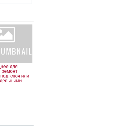
днее для
, ремонт
 под ключ или
тдельными