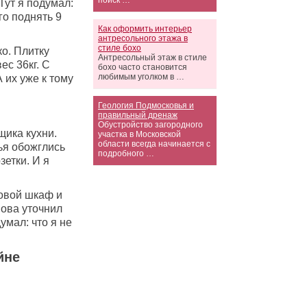
поиск …
Тут я подумал:
го поднять 9
Как оформить интерьер
антресольного этажа в
стиле бохо
ко. Плитку
Антресольный этаж в стиле
ес 36кг. С
бохо часто становится
любимым уголком в …
 их уже к тому
Геология Подмосковья и
правильный дренаж
Обустройство загородного
щика кухни.
участка в Московской
области всегда начинается с
ья обожглись
подробного …
зетки. И я
ховой шкаф и
нова уточнил
умал: что я не
йне