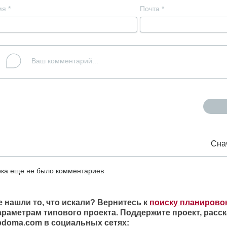
мя
*
Почта
*
Сна
ка еще не было комментариев
е нашли то, что искали? Вернитесь к
поиску планирово
араметрам типового проекта. Поддержите проект, расск
ipdoma.com в социальных сетях: