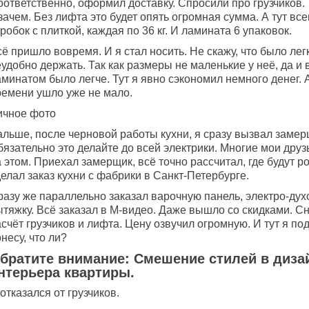
ответственно, оформил доставку. Спросили про грузчиков. 
зачем. Без лифта это будет опять огромная сумма. А тут все
робок с плиткой, каждая по 36 кг. И ламината 6 упаковок.
ё пришло вовремя. И я стал носить. Не скажу, что было лег
удобно держать. Так как размеры не маленькие у неё, да и в
минатом было легче. Тут я явно сэкономил немного денег. А
ремени ушло уже не мало.
ичное фото
альше, после черновой работы кухни, я сразу вызвал замер
язательно это делайте до всей электрики. Многие мои друз
 этом. Приехал замерщик, всё точно рассчитал, где будут ро
елал заказ кухни с фабрики в Санкт-Петербурге.
разу же параллельно заказал варочную панель, электро-ду
ытяжку. Всё заказал в М-видео. Даже вышло со скидками. С
счёт грузчиков и лифта. Цену озвучил огромную. И тут я под
несу, что ли?
братите внимание: Смешение стилей в диза
нтерьера квартиры.
отказался от грузчиков.