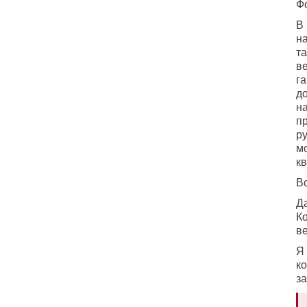
Ф
В 
н
т
ве
га
до
на
пр
ру
мо
кв
Во
Да
Ко
ве
Я
к
з