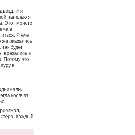
дъезд. И я
ной панелью я
а. Этот монстр
лема в
питься. Я еле
о же оказались
 так будет
ы врезались в
о. Потому что
ндуру в
поднимали.
сегда косячат
но.
приезжал,
астера. Каждый