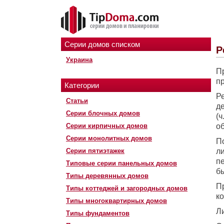
Серии домов списком
Р
Украина
П
п
Категории
Р
Статьи
д
Серии блочных домов
(
Серии кирпичных домов
о
Серии монолитных домов
П
Серии пятиэтажек
л
пе
Типовые серии панельных домов
б
Типы деревянных домов
П
Типы коттеджей и загородных домов
ко
Типы многоквартирных домов
Л
Типы фундаментов