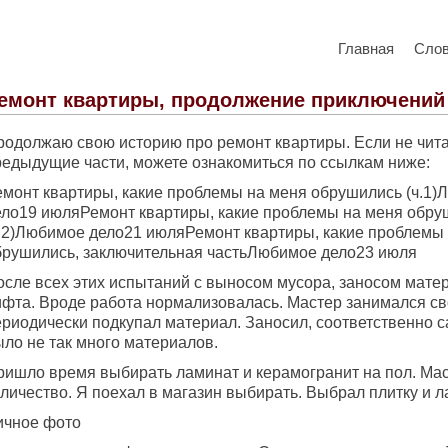
Главная
Сло
емонт квартиры, продолжение приключений
родолжаю свою историю про ремонт квартиры. Если не чит
редыдущие части, можете ознакомиться по ссылкам ниже:
емонт квартиры, какие проблемы на меня обрушились (ч.1
ело19 июляРемонт квартиры, какие проблемы на меня обру
ч.2)Любимое дело21 июляРемонт квартиры, какие проблемы
брушились, заключительная частьЛюбимое дело23 июля
осле всех этих испытаний с выносом мусора, заносом мате
ифта. Вроде работа нормализовалась. Мастер занимался св
риодически подкупал материал. Заносил, соответственно са
ыло не так много материалов.
ришло время выбирать ламинат и керамогранит на пол. Мас
личество. Я поехал в магазин выбирать. Выбрал плитку и л
ичное фото