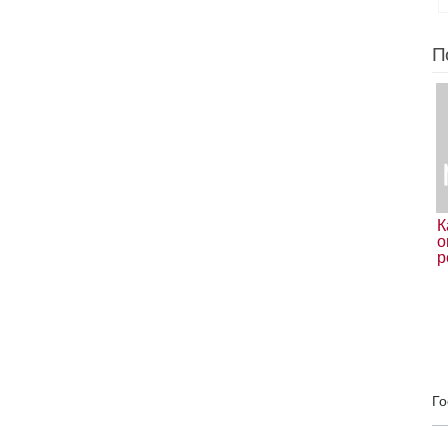
П
К
о
р
Го