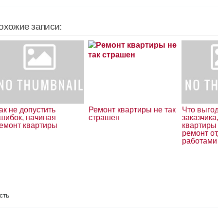
охожие записи:
ак не допустить
Ремонт квартиры не так
Что выго
шибок, начиная
страшен
заказчика
емонт квартиры
квартиры
ремонт о
работами
сть