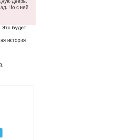
дную дверь.
ад. Но с ней
 Это будет
ная история
й.