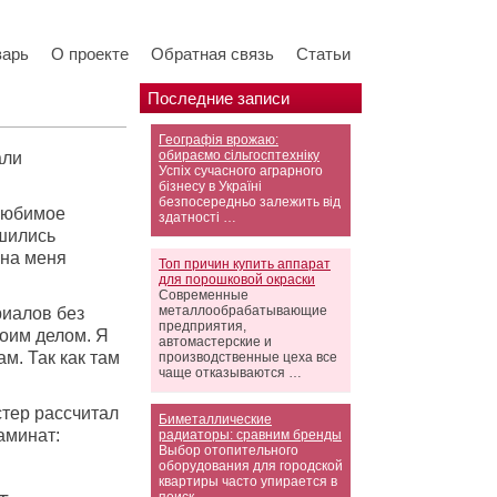
варь
О проекте
Обратная связь
Статьи
Последние записи
Географія врожаю:
обираємо сільгосптехніку
али
Успіх сучасного аграрного
бізнесу в Україні
безпосередньо залежить від
)Любимое
здатності …
шились
 на меня
Топ причин купить аппарат
для порошковой окраски
Современные
металлообрабатывающие
риалов без
предприятия,
оим делом. Я
автомастерские и
м. Так как там
производственные цеха все
чаще отказываются …
тер рассчитал
Биметаллические
аминат:
радиаторы: сравним бренды
Выбор отопительного
оборудования для городской
квартиры часто упирается в