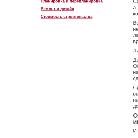
Планировка и перепланировка
Со
а 
Ремонт и дизайн
ко
Стоимость строительства
Вс
не
ла
в
Л
Д
Об
на
сд
С
в
на
до
О
и
И 