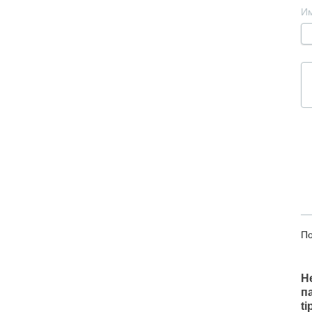
И
По
Н
п
t