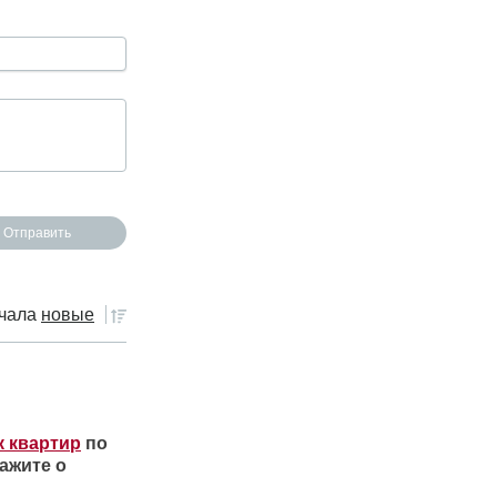
чала
новые
к квартир
по
ажите о