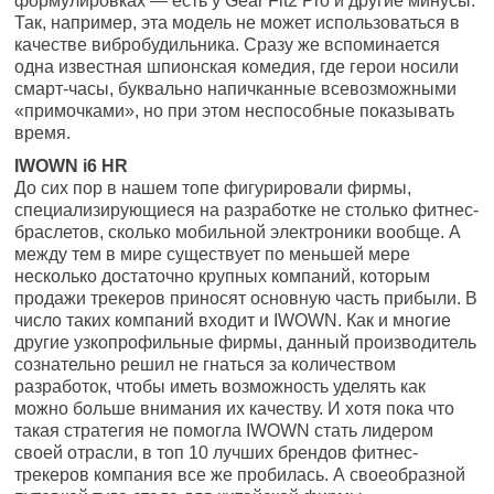
формулировках — есть у Gear Fit2 Pro и другие минусы.
Так, например, эта модель не может использоваться в
качестве вибробудильника. Сразу же вспоминается
одна известная шпионская комедия, где герои носили
смарт-часы, буквально напичканные всевозможными
«примочками», но при этом неспособные показывать
время.
IWOWN i6 HR
До сих пор в нашем топе фигурировали фирмы,
специализирующиеся на разработке не столько фитнес-
браслетов, сколько мобильной электроники вообще. А
между тем в мире существует по меньшей мере
несколько достаточно крупных компаний, которым
продажи трекеров приносят основную часть прибыли. В
число таких компаний входит и IWOWN. Как и многие
другие узкопрофильные фирмы, данный производитель
сознательно решил не гнаться за количеством
разработок, чтобы иметь возможность уделять как
можно больше внимания их качеству. И хотя пока что
такая стратегия не помогла IWOWN стать лидером
своей отрасли, в топ 10 лучших брендов фитнес-
трекеров компания все же пробилась. А своеобразной