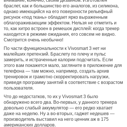
внимание, конечно, своим дизайном. Изготовлен
браслет, как и большинство его аналогов, из силикона,
однако имеющийся на его поверхности рельефный
рисунок «под ткань» обладает ярко выраженным
облагораживающим эффектом. Нельзя не отметить и
то, как хитро встроен в ремешок дисплей: когда трекер
находится в режиме ожидания, его совсем не видно.
Смотрится очень необычно!
По части функциональности к Vivosmart 3 нет ни
малейших претензий. Браслету по плечу и пульс
замерить, и истраченные калории подсчитать. Если
этого вам покажется мало, загляните в приложение для
телефона — там можно, например, создать архив
тренировок и грамотно скорректировать нагрузки,
приведя программу занятий в соответствие с возрастом
пользователя.
Что до недостатков, то их у Vivosmart 3 было
обнаружено всего два. Во-первых, у данного трекера
довольно слабый аккумулятор — его редко хватает
даже на неделю. Ну а во-вторых, гаджет недешев —
производитель выставил на него ценник аж в 175
американских долларов.