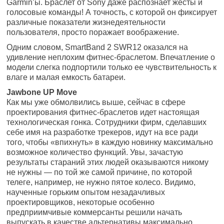
Garmin’ы. Браслет от Sony даже распознает жесты и
голосовые команды! А точность, с которой он фиксирует
различные показатели жизнедеятельности
пользователя, просто поражает воображение.
Одним словом, SmartBand 2 SWR12 оказался на
удивление неплохим фитнес-браслетом. Впечатление о
модели слегка подпортили только ее чувствительность к
влаге и малая емкость батареи.
Jawbone UP Move
Как мы уже обмолвились выше, сейчас в сфере
проектирования фитнес-браслетов идет настоящая
технологическая гонка. Сотрудники фирм, сделавших
себе имя на разработке трекеров, идут на все ради
того, чтобы «впихнуть» в каждую новинку максимально
возможное количество функций. Увы, зачастую
результаты стараний этих людей оказываются никому
не нужны — по той же самой причине, по которой
телеге, например, не нужно пятое колесо. Видимо,
наученные горьким опытом незадачливых
проектировщиков, некоторые особенно
предприимчивые коммерсанты решили начать
выпускать в качестве альтернативы максимально