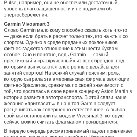
Pulse, например, они не обеспечили достаточный
уровень влагозащищенности и не подумали об
энергосбережении.
Garmin Vivosmart 3
Слово Garmin мало кому способно сказать хоть что-то
— даже если брать в расчет только тех, кто на «ты» со
спортом. Однако в среде преданных поклонников
фитнес-гаджетов отношение к этим шести буквам
особое. Оно и понятно, ведь Garmin — самый
престижный и «раскрученный» из всех брендов, под
которыми выпускаются электронные девайсы для
занятий спортом! На всякий случай поясним: роль,
которую сыграла эта американская фирма в эволюции
фитнес-браслетов, сравнима по своей значимости с
той, что досталась в свое время концерну Aston Martin в
истории развития автотранспорта. В этой связи наше
желание «пригласить» в наш топ Garmin следует
расценивать как совершенно естественное. А выбор
свой мы остановили на модели Vivosmart 3, которую
сейчас можно считать флагманом производителя.
В первую очередь рассматриваемый гаджет привлекает