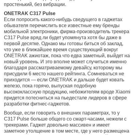
простенький, без вибрации.
ONETRAK C317 Pulse
Если попросить какого-нибудь сведущего в гаджетах
обывателя перечислить все известные ему бренды
мобильной электроники, фирма-производитель трекера
C317 Pulse вряд ли будет упомянута хотя бы даже в
первой десятке. Однако мы готовы биться об заклад,
что уже в ближайшее время существующий вокруг
ONETRAK ажиотаж, пока что едва заметный, выйдет на
новый уровень. И это вполне может случиться именно
благодаря рассматриваемому девайсу, которому мы
присудили 6 место нашего рейтинга. Сомневаться не
приходится — если ONETRAK и дальше будет ковать
железо, пока горячо, выпуская подобную
высококлассную продукцию, небожителям вроде Xiaomi
придется потесниться на пьедестале лидеров в сфере
разработки фитнес-гаджетов.
Вообще, если говорить о внешних параметрах, то у
C317 Pulse больше общего со смарт-часами, нежели с
трекерами. Гаджет довольно массивен и имеет
заметное утолщение в том месте, где у него размещена