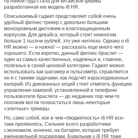
путевкой туда стала для китайской фирмы
разработанная ею модель i6 HR.
Описываемый гаджет представляет собой очень
удобный фитнес-трекер с довольно большим
монохромным дисплеем и влагозащищенным
корпусом. Для девайса, который стоит немногим
больше 1 тысячи рублей, это уже неплохо. Однако о i6
HR можно — и нужно! — рассказать еще много чего
хорошего. Если коротко, данный фитнес-браслет —
один из самых качественных, надежных и, главное,
полезных в своей ценовой категории. Гаджет можно
использовать как шагомер и пульсометр, справляется
он и с такими задачами, как подсчет израсходованных
калорий. Из диковинных опций стоит отметить функцию
управления камерой, установленной в телефоне
пользователя браслета — до недавних пор чем-то
похожим могли похвастаться лишь некоторые
«элитные» трекеры.
Но, само собой, кое в чем «бюджетность» i6 HR все-
таки проявилось. Сильнее всего разработчики
сэкономили, конечно, на батарее, которая требует
еженедельной подзарядки. Будильник у i6 HR тоже