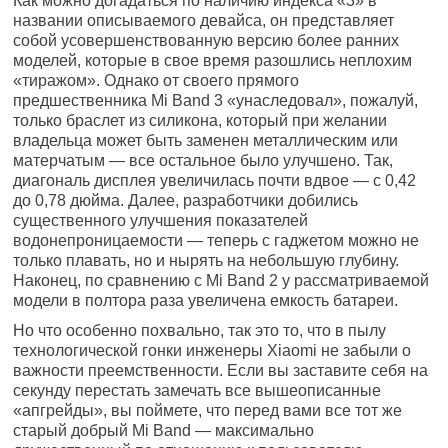
Как можно догадаться по наличию индекса «3» в
названии описываемого девайса, он представляет
собой усовершенствованную версию более ранних
моделей, которые в свое время разошлись неплохим
«тиражом». Однако от своего прямого
предшественника Mi Band 3 «унаследовал», пожалуй,
только браслет из силикона, который при желании
владельца может быть заменен металлическим или
матерчатым — все остальное было улучшено. Так,
диагональ дисплея увеличилась почти вдвое — с 0,42
до 0,78 дюйма. Далее, разработчики добились
существенного улучшения показателей
водонепроницаемости — теперь с гаджетом можно не
только плавать, но и нырять на небольшую глубину.
Наконец, по сравнению с Mi Band 2 у рассматриваемой
модели в полтора раза увеличена емкость батареи.
Но что особенно похвально, так это то, что в пылу
технологической гонки инженеры Xiaomi не забыли о
важности преемственности. Если вы заставите себя на
секунду перестать замечать все вышеописанные
«апгрейды», вы поймете, что перед вами все тот же
старый добрый Mi Band — максимально