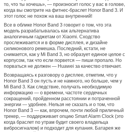
то, что ты хочешь», — произносит голос у вас в голове,
когда вы смотрите на фитнес-браслет Honor Band 3. И
этот голос не похож на ваш внутренний!
Все в облике Honor Band 3 говорит о том, что эта
модель разрабатывалась как альтернатива
аналогичным гаджетам от Xiaomi. Сходство
прослеживается и в форме дисплея, и дизайне
силиконового ремешка. Последний, кстати, не
снимается, как у Mi Band 3, но образует единое целое с
корпусом, так что если порвется — пиши пропало. Но
порваться не должен — Huawei за качество отвечает.
Возвращаясь к разговору о дисплее, отметим, что у
Honor Band 3 он пусть и не намного, но больше, чем у
Mi Band 3. Как следствие, получать необходимую
информацию — о времени, частоте сердечных
сокращений, пройденном расстоянии и потраченной
энергии — удобнее. Нельзя не сказать и о том, что
Honor Band 3 — как, впрочем, почти любой приличный
трекер, — поддерживает опцию Smart Alarm Clock (это
когда браслет по утрам будит своего владельца
вибросигналом) и подходит для купания. Батарея же