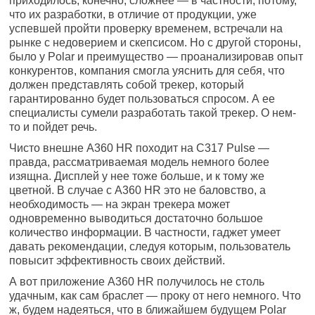
приходилось, конечно, сложнее — в частности, потому,
что их разработки, в отличие от продукции, уже
успевшей пройти проверку временем, встречали на
рынке с недоверием и скепсисом. Но с другой стороны,
было у Polar и преимущество — проанализировав опыт
конкурентов, компания смогла уяснить для себя, что
должен представлять собой трекер, который
гарантированно будет пользоваться спросом. А ее
специалисты сумели разработать такой трекер. О нем-
то и пойдет речь.
Чисто внешне A360 HR походит на C317 Pulse —
правда, рассматриваемая модель немного более
изящна. Дисплей у нее тоже больше, и к тому же
цветной. В случае с A360 HR это не баловство, а
необходимость — на экран трекера может
одновременно выводиться достаточно большое
количество информации. В частности, гаджет умеет
давать рекомендации, следуя которым, пользователь
повысит эффективность своих действий.
А вот приложение A360 HR получилось не столь
удачным, как сам браслет — проку от него немного. Что
ж, будем надеяться, что в ближайшем будущем Polar