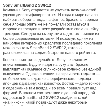
Sony SmartBand 2 SWR12
Компания Sony старается не упускать возможностей
удачно диверсифицироваться. И когда в мире начала
набирать обороты мода на фитнес-браслеты, верные
себе японцы опять же не пожелали оставаться в
стороне от трендов и тоже разработали свою линейку
трекеров. Сегодня на смену этим гаджетам пришли их
более современные потомки. И пожалуй, одним из
наиболее интересных браслетов последнего поколения
можно считать SmartBand 2 SWR12, который
расположился на седьмой строчке нашего рейтинга.
Конечно, смотрится девайс от Sony не слишком
впечатляюще. Будучи надет на руку, этот браслет
выглядит как обычное силиконовое колечко без единой
выпуклости. Однако внешняя невзрачность гаджета —
не более чем следствие специфического подхода
японцев к дизайну: как известно, Восток — дело тонкое,
и содержание там всегда и во всем превалирует над
формой. В полном соответствии с данной народной
мудростью SmartBand 2 SWR12 снабдили такой
«начинкой», какой позавидуют даже некоторые