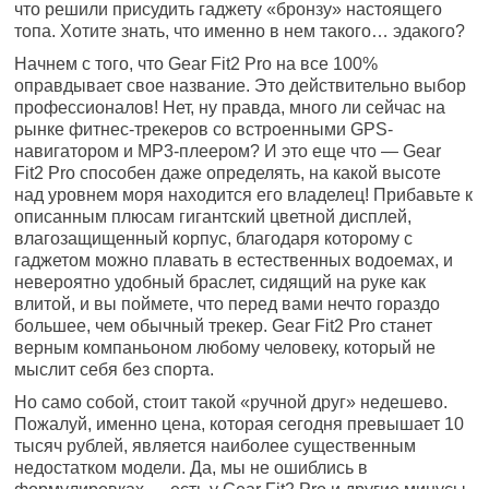
что решили присудить гаджету «бронзу» настоящего
топа. Хотите знать, что именно в нем такого… эдакого?
Начнем с того, что Gear Fit2 Pro на все 100%
оправдывает свое название. Это действительно выбор
профессионалов! Нет, ну правда, много ли сейчас на
рынке фитнес-трекеров со встроенными GPS-
навигатором и MP3-плеером? И это еще что — Gear
Fit2 Pro способен даже определять, на какой высоте
над уровнем моря находится его владелец! Прибавьте к
описанным плюсам гигантский цветной дисплей,
влагозащищенный корпус, благодаря которому с
гаджетом можно плавать в естественных водоемах, и
невероятно удобный браслет, сидящий на руке как
влитой, и вы поймете, что перед вами нечто гораздо
большее, чем обычный трекер. Gear Fit2 Pro станет
верным компаньоном любому человеку, который не
мыслит себя без спорта.
Но само собой, стоит такой «ручной друг» недешево.
Пожалуй, именно цена, которая сегодня превышает 10
тысяч рублей, является наиболее существенным
недостатком модели. Да, мы не ошиблись в