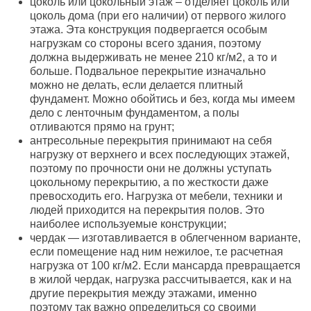
цоколь или цокольный этаж – отделяет цоколь или
цоколь дома (при его наличии) от первого жилого
этажа. Эта конструкция подвергается особым
нагрузкам со стороны всего здания, поэтому
должна выдерживать не менее 210 кг/м2, а то и
больше. Подвальное перекрытие изначально
можно не делать, если делается плитный
фундамент. Можно обойтись и без, когда мы имеем
дело с ленточным фундаментом, а полы
отливаются прямо на грунт;
антресольные перекрытия принимают на себя
нагрузку от верхнего и всех последующих этажей,
поэтому по прочности они не должны уступать
цокольному перекрытию, а по жесткости даже
превосходить его. Нагрузка от мебели, техники и
людей приходится на перекрытия полов. Это
наиболее используемые конструкции;
чердак — изготавливается в облегченном варианте,
если помещение над ним нежилое, т.е расчетная
нагрузка от 100 кг/м2. Если мансарда превращается
в жилой чердак, нагрузка рассчитывается, как и на
другие перекрытия между этажами, именно
поэтому так важно определиться со своими