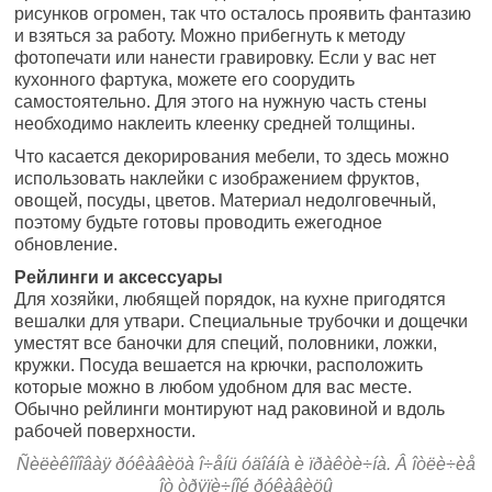
рисунков огромен, так что осталось проявить фантазию
и взяться за работу. Можно прибегнуть к методу
фотопечати или нанести гравировку. Если у вас нет
кухонного фартука, можете его соорудить
самостоятельно. Для этого на нужную часть стены
необходимо наклеить клеенку средней толщины.
Что касается декорирования мебели, то здесь можно
использовать наклейки с изображением фруктов,
овощей, посуды, цветов. Материал недолговечный,
поэтому будьте готовы проводить ежегодное
обновление.
Рейлинги и аксессуары
Для хозяйки, любящей порядок, на кухне пригодятся
вешалки для утвари. Специальные трубочки и дощечки
уместят все баночки для специй, половники, ложки,
кружки. Посуда вешается на крючки, расположить
которые можно в любом удобном для вас месте.
Обычно рейлинги монтируют над раковиной и вдоль
рабочей поверхности.
Ñèëèêîíîâàÿ ðóêàâèöà î÷åíü óäîáíà è ïðàêòè÷íà. Â îòëè÷èå
îò òðÿïè÷íîé ðóêàâèöû