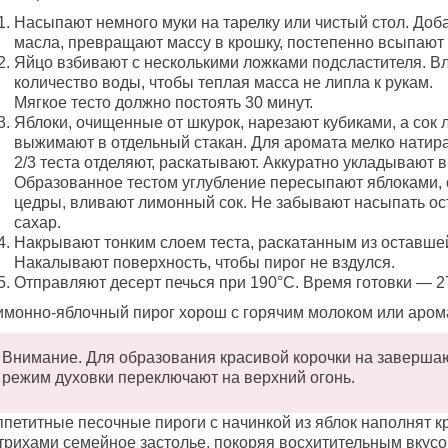
Насыпают немного муки на тарелку или чистый стол. Доб
масла, превращают массу в крошку, постепенно всыпают 
Яйцо взбивают с несколькими ложками подсластителя. В
количество воды, чтобы теплая масса не липла к рукам.
Мягкое тесто должно постоять 30 минут.
Яблоки, очищенные от шкурок, нарезают кубиками, а сок
выжимают в отдельный стакан. Для аромата мелко натира
2/3 теста отделяют, раскатывают. Аккуратно укладывают в
Образованное тестом углубление пересыпают яблоками, 
цедры, вливают лимонный сок. Не забывают насыпать о
сахар.
Накрывают тонким слоем теста, раскатанным из оставше
Накалывают поверхность, чтобы пирог не вздулся.
Отправляют десерт печься при 190°C. Время готовки — 27
имонно-яблочный пирог хорош с горячим молоком или аро
Внимание. Для образования красивой корочки на заверш
режим духовки переключают на верхний огонь.
ппетитные песочные пироги с начинкой из яблок наполнят 
трихами семейное застолье, покоряя восхитительным вкусо