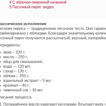
4
С яблочно-лимонной начинкой
5
Песочный пирог: видео
лассическое исполнение
 основе пирога — традиционное песочное тесто. Оно гармо
комбинировано с яблоками. Благодаря значительному колич
есочный пирог получается рассыпчатый, вкусный, калорийн
нгредиенты:
мука – 320 г;
масло – 250 г;
яйцо для смазывания;
вода — 120 мл;
сахар – 130 г;
яблоки – 350 г;
ванильный экстракт – 5 мл;
крахмал – 40 г;
лимонный сок – 30 мл.
писание процесса:
Охлаждённое масло нарезают кусочками. Всыпают муку, л