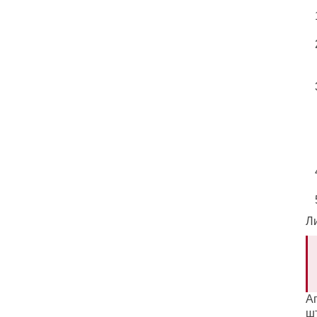
Л
А
ш