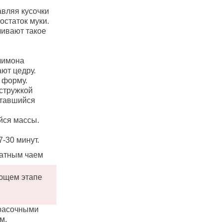
авляя кусочки
остаток муки.
ливают такое
 лимона
ют цедру.
 форму.
стружкой
ставшийся
йся массы.
-30 минут.
матным чаем
ающем этапе
красочными
м,