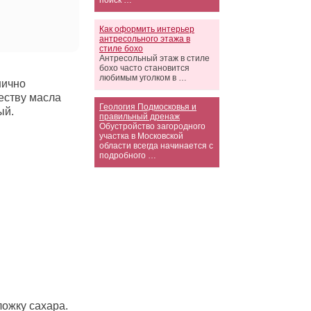
поиск …
Как оформить интерьер
антресольного этажа в
стиле бохо
Антресольный этаж в стиле
бохо часто становится
любимым уголком в …
нично
еству масла
Геология Подмосковья и
ый.
правильный дренаж
Обустройство загородного
участка в Московской
области всегда начинается с
подробного …
ожку сахара.