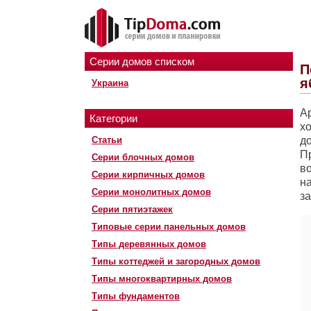
Серии домов списком
П
я
Украина
А
Категории
х
Статьи
д
П
Серии блочных домов
во
Серии кирпичных домов
н
Серии монолитных домов
за
Серии пятиэтажек
Типовые серии панельных домов
Типы деревянных домов
Типы коттеджей и загородных домов
Типы многоквартирных домов
Типы фундаментов