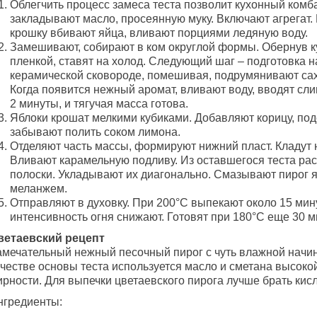
Облегчить процесс замеса теста позволит кухонный комба
закладывают масло, просеянную муку. Включают агрегат.
крошку вбивают яйца, вливают порциями ледяную воду.
Замешивают, собирают в ком округлой формы. Обернув 
пленкой, ставят на холод. Следующий шаг – подготовка н
керамической сковороде, помешивая, подрумянивают сах
Когда появится нежный аромат, вливают воду, вводят сли
2 минуты, и тягучая масса готова.
Яблоки крошат мелкими кубиками. Добавляют корицу, под
забывают полить соком лимона.
Отделяют часть массы, формируют нижний пласт. Кладут 
Вливают карамельную подливу. Из оставшегося теста ра
полоски. Укладывают их диагонально. Смазывают пирог 
меланжем.
Отправляют в духовку. При 200°C выпекают около 15 мин
интенсивность огня снижают. Готовят при 180°C еще 30 м
ветаевский рецепт
амечательный нежный песочный пирог с чуть влажной начин
ачестве основы теста используется масло и сметана высоко
ирности. Для выпечки цветаевского пирога лучше брать кис
нгредиенты: