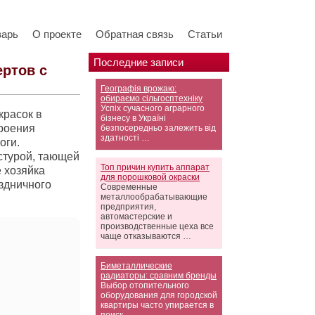
варь
О проекте
Обратная связь
Статьи
Последние записи
ертов с
Географія врожаю:
обираємо сільгосптехніку
Успіх сучасного аграрного
красок в
бізнесу в Україні
троения
безпосередньо залежить від
здатності …
оги.
стурой, тающей
Топ причин купить аппарат
 хозяйка
для порошковой окраски
здничного
Современные
металлообрабатывающие
предприятия,
автомастерские и
производственные цеха все
чаще отказываются …
Биметаллические
радиаторы: сравним бренды
Выбор отопительного
оборудования для городской
квартиры часто упирается в