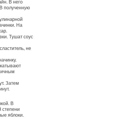
йн. В него
 В полученную
кулинарной
ачинки. На
ар.
вки. Тушат соус
сластитель, не
начинку.
скатывают
яичным
ут. Затем
инут.
кой. В
й степени
лые яблоки.