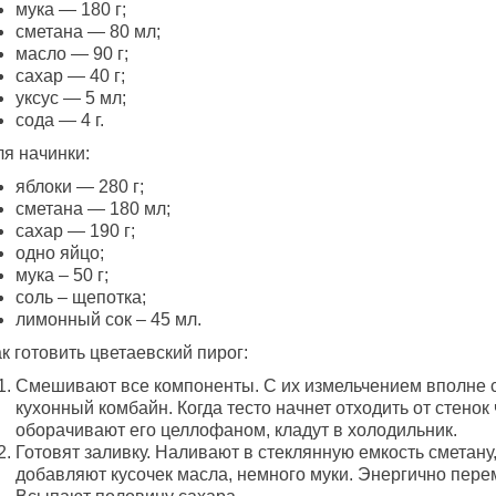
мука — 180 г;
сметана — 80 мл;
масло — 90 г;
сахар — 40 г;
уксус — 5 мл;
сода — 4 г.
ля начинки:
яблоки — 280 г;
сметана — 180 мл;
сахар — 190 г;
одно яйцо;
мука – 50 г;
соль – щепотка;
лимонный сок – 45 мл.
к готовить цветаевский пирог:
Смешивают все компоненты. С их измельчением вполне 
кухонный комбайн. Когда тесто начнет отходить от стенок
оборачивают его целлофаном, кладут в холодильник.
Готовят заливку. Наливают в стеклянную емкость сметану
добавляют кусочек масла, немного муки. Энергично пер