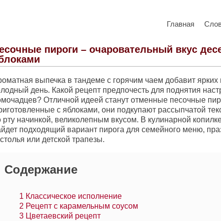
Главная
Сло
есочные пироги – очаровательный вкус дес
блоками
роматная выпечка в тандеме с горячим чаем добавит ярких 
олодный день. Какой рецепт предпочесть для поднятия нас
омочадцев? Отличной идеей станут отменные песочные пир
риготовленные с яблоками, они подкупают рассыпчатой тек
 рту начинкой, великолепным вкусом. В кулинарной копилке
айдет подходящий вариант пирога для семейного меню, пра
столья или детской трапезы.
Содержание
1
Классическое исполнение
2
Рецепт с карамельным соусом
3
Цветаевский рецепт