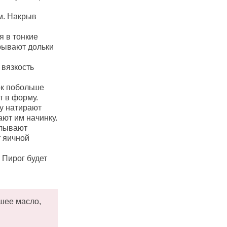
м. Накрыв
я в тонкие
рывают дольки
 вязкость
ок побольше
т в форму.
у натирают
ают им начинку.
алывают
 яичной
 Пирог будет
шее масло,