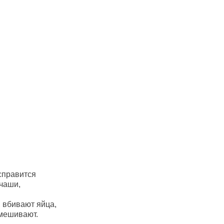
справится
 чаши,
, вбивают яйца,
емешивают.