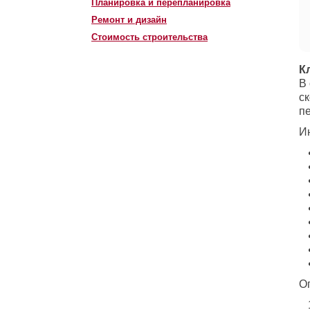
Планировка и перепланировка
Ремонт и дизайн
Стоимость строительства
К
В
с
п
И
О