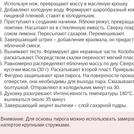
Используя нож, превращают массу в масляную крошку.
Добавляют холодную воду. Формируют шарообразный ко
пищевой пленкой, ставят в холодильник.
Приступают к созданию начинки. Яблоки режут, превраща
ломтики. Насыпают их в стеклянную емкость. Сверху пок
соком лимона. Пересыпают сахаром. Перемешивают.
Завершающий штрих – добавление крахмала, он придаст
яблочной смеси.
Вынимают тесто. Формируют две неравные части. Колоб
раскатывают. Посредством скалки переносят мягкий плас
Равномерно распределяют яблочную массу по дну. Сверх
кусочки масла (30 г). Раскатывают второй пласт. Прикрыв
Фигурно защипывают края пирога. На поверхности прок
отверстия, они необходимы для выхода пара. Смазывают
болтушкой. Отправляют в холодильник минут на 30.
Духовку разогревают. Интенсивность температуры 180°C.
выпекаться около 35 минут.
Завершающий акцент выпечки – слой сахарной пудры.
Внимание. Для основы пирога можно использовать замерз
натертое крупными стружками.