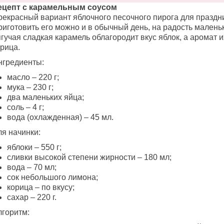
ецепт с карамельным соусом
рекрасный вариант яблочного песочного пирога для праздн
риготовить его можно и в обычный день, на радость малень
гучая сладкая карамель облагородит вкус яблок, а аромат 
рица.
нгредиенты:
масло – 220 г;
мука – 230 г;
два маленьких яйца;
соль – 4 г;
вода (охлажденная) – 45 мл.
ля начинки:
яблоки – 550 г;
сливки высокой степени жирности – 180 мл;
вода – 70 мл;
сок небольшого лимона;
корица – по вкусу;
сахар – 220 г.
лгоритм: