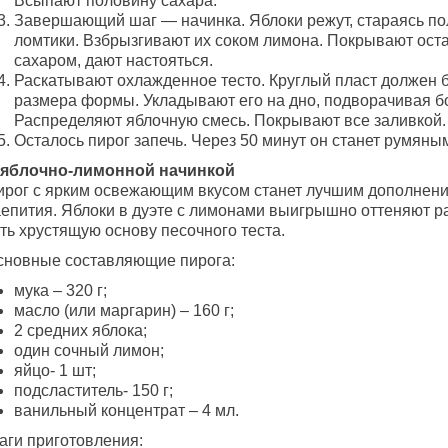
Всыпают половину сахара.
Завершающий шаг — начинка. Яблоки режут, стараясь по
ломтики. Взбрызгивают их соком лимона. Покрывают ос
сахаром, дают настояться.
Раскатывают охлажденное тесто. Круглый пласт должен 
размера формы. Укладывают его на дно, подворачивая б
Распределяют яблочную смесь. Покрывают все заливкой.
Осталось пирог запечь. Через 50 минут он станет румяны
 яблочно-лимонной начинкой
ирог с ярким освежающим вкусом станет лучшим дополнен
аепития. Яблоки в дуэте с лимонами выигрышно оттеняют р
ть хрустящую основу песочного теста.
сновные составляющие пирога:
мука – 320 г;
масло (или маргарин) – 160 г;
2 средних яблока;
один сочный лимон;
яйцо- 1 шт;
подсластитель- 150 г;
ванильный концентрат – 4 мл.
аги приготовления: