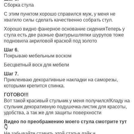
Сборка стула
С этим пунктом хорошо справился муж, у меня не
хватило силы сделать качественно собрать стул.
Хорошо видно фанерное основание сиденияТеперь у
стула есть две разные фактурышляпки шурупов тоже
подновила акриловой краской под золото
Шаг 6.
Покрываю мебельным воском
Бесцветный воск для мебели
Шаг 7.
Приклеиваю декоративные накладки на саморезы,
которыми крепится спинка.
ГОТОВО!!!
Вот такой красивый стульчик у меня получился!Кладу на
стульчик декоративную подушечка-листик для красоты,
удобства, а так же для защиты поверхности
Видео по преображению моего стула смотрите тут
👇
Не забывайте ставить этой статье лайк и