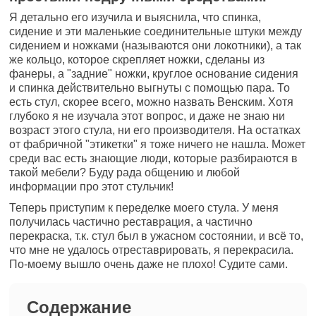
Я детально его изучила и выяснила, что спинка,
сидение и эти маленькие соединительные штуки между
сидением и ножками (называются они локотники), а так
же кольцо, которое скрепляет ножки, сделаны из
фанеры, а "задние" ножки, круглое основание сидения
и спинка действительно выгнуты с помощью пара. То
есть стул, скорее всего, можно назвать Венским. Хотя
глубоко я не изучала этот вопрос, и даже не знаю ни
возраст этого стула, ни его производителя. На остатках
от фабричной "этикетки" я тоже ничего не нашла. Может
среди вас есть знающие люди, которые разбираются в
такой мебели? Буду рада общению и любой
информации про этот стульчик!
Теперь приступим к переделке моего стула. У меня
получилась частично реставрация, а частично
перекраска, т.к. стул был в ужасном состоянии, и всё то,
что мне не удалось отреставрировать, я перекрасила.
По-моему вышло очень даже не плохо! Судите сами.
Содержание