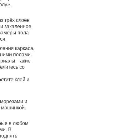
олу».
з трёх слоёв
 и закаленное
 замеры пола
ся.
ления каркаса,
ними полами.
риалы, такие
елитесь со
етите клей и
аморезами и
 машинкой.
орые в любом
ми. В
поднять