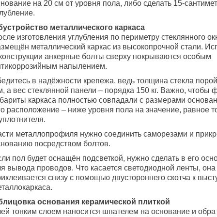
нование на 20 см от уровня пола, либо сделать 15-сантиме
лубление.
бустройство металлического каркаса
осле изготовления углубления по периметру стеклянного о
азмещён металлический каркас из высокопрочной стали. И
 конструкции анкерные болты сверху покрываются особым
нтикоррозийным напылением.
бедитесь в надёжности крепежа, ведь толщина стекла порой
, а вес стеклянной панели – порядка 150 кг. Важно, чтобы 
абариты каркаса полностью совпадали с размерами основан
го расположение – ниже уровня пола на значение, равное 
уплотнителя.
асти металлопрофиля нужно соединить саморезами и прикр
снованию посредством болтов.
сли пол будет оснащён подсветкой, нужно сделать в его ос
ля вывода проводов. Что касается светодиодной ленты, она
риклеивается снизу с помощью двустороннего скотча к выс
еталлокаркаса.
блицовка основания керамической плиткой
лей тонким слоем наносится шпателем на основание и обра