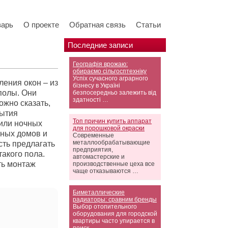
варь
О проекте
Обратная связь
Статьи
Последние записи
Географія врожаю:
обираємо сільгосптехніку
Успіх сучасного аграрного
ления окон – из
бізнесу в Україні
полы. Они
безпосередньо залежить від
здатності …
ожно сказать,
рытия
Топ причин купить аппарат
 или ночных
для порошковой окраски
тных домов и
Современные
металлообрабатывающие
сть предлагать
предприятия,
акого пола.
автомастерские и
ть монтаж
производственные цеха все
чаще отказываются …
Биметаллические
радиаторы: сравним бренды
Выбор отопительного
оборудования для городской
квартиры часто упирается в