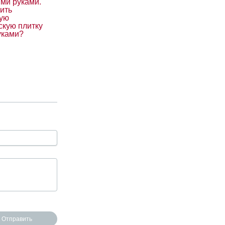
ими руками.
ить
ую
скую плитку
уками?