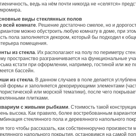
гиеничность, ведь на нём почти никогда не «селятся» пред
икромира.
сновные виды стеклянных полов
о всей комнате
. Решение достаточно смелое, но и дорогос
ариантом можно обустроить любую комнату в доме, при это
асть пола заполняется декором, который бы подходил к общ
нтерьера помещения.
енты из стекла
. Их располагают на полу по периметру стен
ему пространство разграничивается на функциональные учас
есьма кстати при оформлении, например, гостиной или же п
меется бассейн.
иши из стекла
. В данном случаев в поле делается углублен
ной формы и заполняется декорирующими элементами (час
лористической или морской тематики), после чего покрывае
теклянными плитками.
квариум с живыми рыбками
. Стоимость такой конструкци
чень высока. Как правило, более востребованным варианто
омбинация стеклянного пола и деревянного напольного пок
я того чтобы рассказать, как собственноручно произвести 
теклянного напольного покрытия, остановимся на самой по