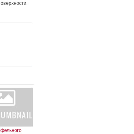
поверхности.
афельного