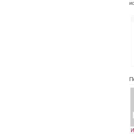
и
П
И