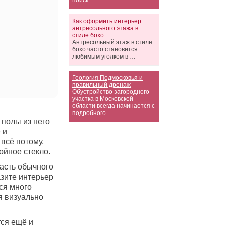
поиск …
Как оформить интерьер
антресольного этажа в
стиле бохо
Антресольный этаж в стиле
бохо часто становится
любимым уголком в …
Геология Подмосковья и
правильный дренаж
Обустройство загородного
участка в Московской
области всегда начинается с
подробного …
 полы из него
 и
всё потому,
ойное стекло.
асть обычного
зите интерьер
ся много
я визуально
тся ещё и