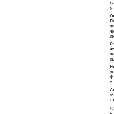
ги
м
О
П
в
ч
и
Л
ч
в
и
Н
и
ф
с
А
о
к
Дл
с