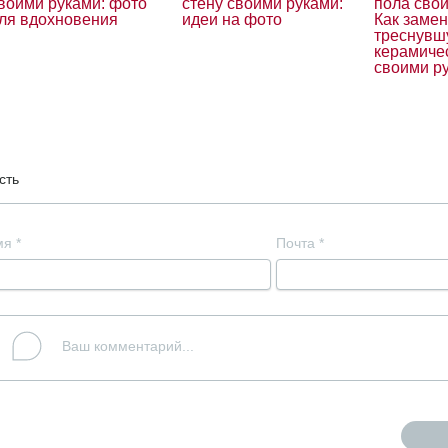
воими руками: фото
стену своими руками:
пола сво
ля вдохновения
идеи на фото
Как замен
треснувш
керамиче
своими р
сть
мя
*
Почта
*