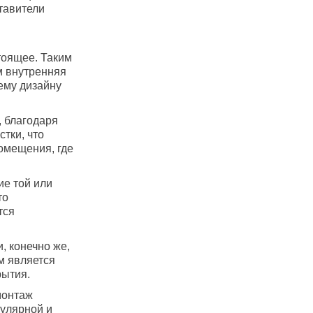
ставители
тоящее. Таким
м внутренняя
ему дизайну
, благодаря
тки, что
омещения, где
ие той или
то
тся
и, конечно же,
м является
рытия.
монтаж
пулярной и