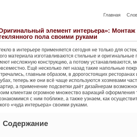
Главная
Сло
Оригинальный элемент интерьера»: Монтаж
теклянного пола своими руками
екло в интерьере применяется сегодня не только для остек
того материала изготавливаются стильные и оригинальные 
меют несложную конструкцию, а потому устанавливаются, м
овсеместно. Ещё несколько лет назад такие напольные пок
стречались, главным образом, в дорогостоящих ресторанах
лубах, теперь же они всё чаще используются хозяевами час
вартир, а применение подсветки даёт дизайнерам возможно
воим клиентам огромное множество вариаций оформления т
ознакомимся с ним поближе, а также узнаем, как осуществи
кого «чуда интерьера» своими руками.
Содержание