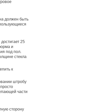
тровое
кна должен быть
спользующиеся
 достигает 25
форма и
ия под пол.
толщине стекла
епить к
новании штробу
 просто
тупающей части
тную сторону