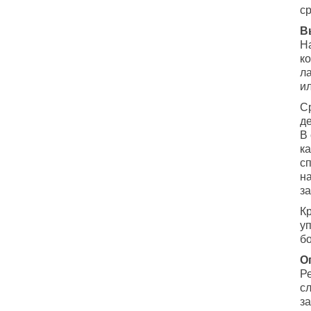
ср
В
Н
к
л
ил
С
д
В
ка
с
н
за
Кр
у
б
О
Р
с
за