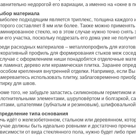
авнительно недорогой его вариации, а именно на «окне в п
ыбор материала
аиболее подходящим является триплекс, толщина каждого и
оторого составляет 8 мм или более. Также можно применять
аминированное стекло, но в этом случае нужно точно снять
и его участка, поскольку подрезать его дома уже не получит
реди расходных материалов – металлопрофиль для изготов
екоративный профиль для формирования стыков меж сосед
 случае с оформлением ниши понадобятся отделочные мате
к ламинат, дерево или керамическая плитка. Заранее опред
пособом крепления внутренней отделки. Например, если Вы
амереваетесь использовать плитку, заблаговременно приобр
тирку для швов.
оме того, не забудьте запастись силиконовым герметиком и
плотнительными элементами, шуруповёртом и болгаркой, с
олтами, шпателями (зубчатым и резиновым), шлифовальной
пределение типа основания
ечь идёт о железобетонном, стальном или деревянном, кот
лучае должны быть идеально ровными и достаточно прочны
висимости от вида стеклянного пола, нужно будет либо при