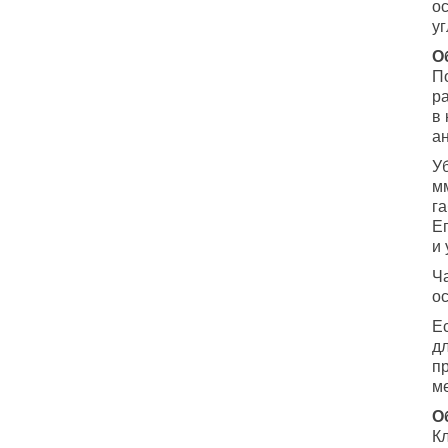
ос
уг
О
П
р
в
а
У
мм
г
Е
и 
Ч
о
Е
д
п
м
О
К