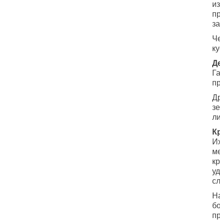
и
п
за
Ч
ку
Д
Га
п
Д
з
ли
К
И
ме
к
у
с
Н
б
п