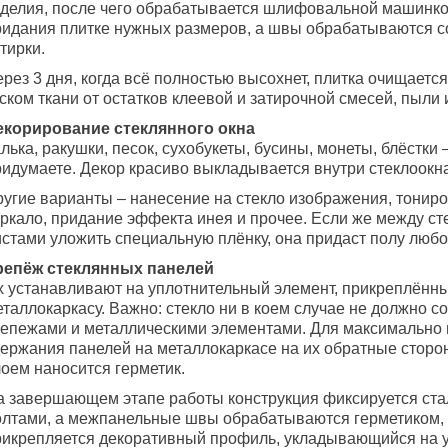
зделия, после чего обрабатывается шлифовальной машинко
ридания плитке нужных размеров, а швы обрабатываются с
тирки.
ерез 3 дня, когда всё полностью высохнет, плитка очищает
ском ткани от остатков клеевой и затирочной смесей, пыли 
екорирование стеклянного окна
лька, ракушки, песок, сухобукеты, бусины, монеты, блёстки –
ридумаете. Декор красиво выкладывается внутри стеклоокна
ругие варианты – нанесение на стекло изображения, тониро
еркало, придание эффекта инея и прочее. Если же между с
стами уложить специальную плёнку, она придаст полу любой
репёж стеклянных панелей
х устанавливают на уплотнительный элемент, прикреплённы
таллокаркасу. Важно: стекло ни в коем случае не должно с
репежами и металлическими элементами. Для максимально
держания панелей на металлокаркасе на их обратные сторо
лоем наносится герметик.
а завершающем этапе работы конструкция фиксируется ст
олтами, а межпанельные швы обрабатываются герметиком, 
рикрепляется декоративный профиль, укладывающийся на у