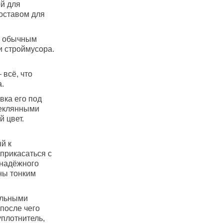
й для
оставом для
ся обычным
и строймусора.
 всё, что
.
вка его под
теклянными
 цвет.
й к
оприкасаться с
 надёжного
ны тонким
альными
после чего
плотнитель,