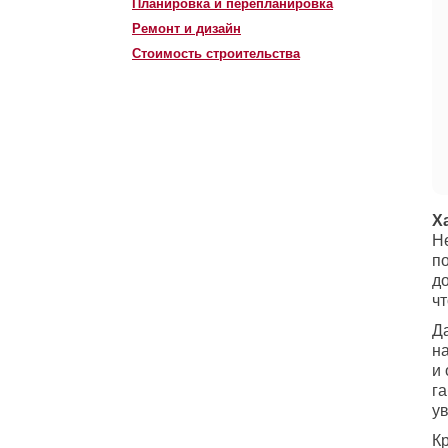
Планировка и перепланировка
Ремонт и дизайн
Стоимость строительства
Х
Не
по
д
чт
Д
н
и 
г
у
К