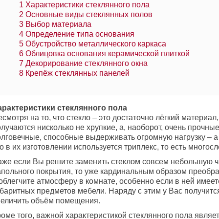
1
Характеристики стеклянного пола
2
Основные виды стеклянных полов
3
Выбор материала
4
Определение типа основания
5
Обустройство металлического каркаса
6
Облицовка основания керамической плиткой
7
Декорирование стеклянного окна
8
Крепёж стеклянных панелей
арактеристики стеклянного пола
смотря на то, что стекло – это достаточно лёгкий материал,
лучаются нисколько не хрупкие, а, наоборот, очень прочные
олговечные, способные выдерживать огромную нагрузку – а 
о в их изготовлении используется триплекс, то есть многосл
аже если Вы решите заменить стеклом совсем небольшую ч
апольного покрытия, то уже кардинальным образом преобра
облегчите атмосферу в комнате, особенно если в ней имеет
абаритных предметов мебели. Наряду с этим у Вас получитс
величить объём помещения.
роме того, важной характеристикой стеклянного пола являе