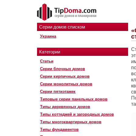
Серии домов списком
«
с
Украина
Ст
Категории
э
Статьи
и
п
Серии блочных домов
в
Серии кирпичных домов
к
Серии монолитных домов
к
Серии пятиэтажек
с
П
Типовые серии панельных домов
та
Типы деревянных домов
Типы коттеджей и загородных домов
Типы многоквартирных домов
Типы фундаментов