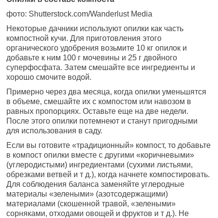
фото: Shutterstock.com/Wanderlust Media
Некоторые дачники используют опилки как часть
компостной кучи. Для приготовления этого
органического удобрения возьмите 10 кг опилок и
добавьте к ним 100 г мочевины и 25 г двойного
суперфосфата. Затем смешайте все ингредиенты и
хорошо смочите водой.
Примерно через два месяца, когда опилки уменьшятся
в объеме, смешайте их с компостом или навозом в
равных пропорциях. Оставьте еще на две недели.
После этого опилки потемнеют и станут пригодными
для использования в саду.
Если вы готовите «традиционный» компост, то добавьте
в компост опилки вместе с другими «коричневыми»
(углеродистыми) ингредиентами (сухими листьями,
обрезками ветвей и т д.), когда начнете компостировать.
Для соблюдения баланса заменяйте углеродные
материалы «зелеными» (азотсодержащими)
материалами (скошенной травой, «зелеными»
сорняками, отходами овощей и фруктов и т д.). Не