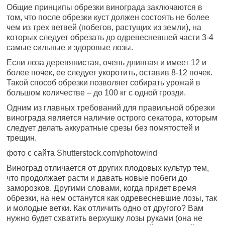
Общие принципы обрезки винограда заключаются в
том, что после обрезки куст должен состоять не более
чем из трех ветвей (побегов, растущих из земли), на
которых следует обрезать до одревесневшей части 3-4
самые сильные и здоровые лозы.
Если лоза деревянистая, очень длинная и имеет 12 и
более почек, ее следует укоротить, оставив 8-12 почек.
Такой способ обрезки позволяет собирать урожай в
большом количестве – до 100 кг с одной грозди.
Одним из главных требований для правильной обрезки
винограда является наличие острого секатора, которым
следует делать аккуратные срезы без помятостей и
трещин.
фото с сайта Shutterstock.com/photowind
Виноград отличается от других плодовых культур тем,
что продолжает расти и давать новые побеги до
заморозков. Другими словами, когда придет время
обрезки, на нем останутся как одревесневшие лозы, так
и молодые ветки. Как отличить одно от другого? Вам
нужно будет схватить верхушку лозы руками (она не