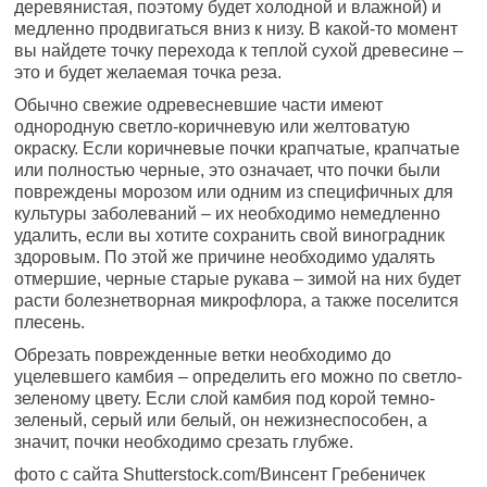
деревянистая, поэтому будет холодной и влажной) и
медленно продвигаться вниз к низу. В какой-то момент
вы найдете точку перехода к теплой сухой древесине –
это и будет желаемая точка реза.
Обычно свежие одревесневшие части имеют
однородную светло-коричневую или желтоватую
окраску. Если коричневые почки крапчатые, крапчатые
или полностью черные, это означает, что почки были
повреждены морозом или одним из специфичных для
культуры заболеваний – их необходимо немедленно
удалить, если вы хотите сохранить свой виноградник
здоровым. По этой же причине необходимо удалять
отмершие, черные старые рукава – зимой на них будет
расти болезнетворная микрофлора, а также поселится
плесень.
Обрезать поврежденные ветки необходимо до
уцелевшего камбия – определить его можно по светло-
зеленому цвету. Если слой камбия под корой темно-
зеленый, серый или белый, он нежизнеспособен, а
значит, почки необходимо срезать глубже.
фото с сайта Shutterstock.com/Винсент Гребеничек