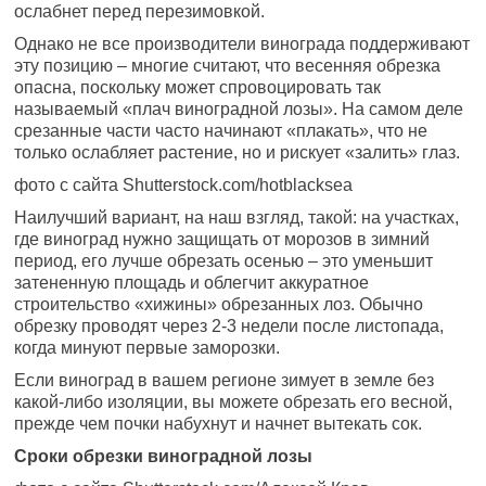
ослабнет перед перезимовкой.
Однако не все производители винограда поддерживают
эту позицию – многие считают, что весенняя обрезка
опасна, поскольку может спровоцировать так
называемый «плач виноградной лозы». На самом деле
срезанные части часто начинают «плакать», что не
только ослабляет растение, но и рискует «залить» глаз.
фото с сайта Shutterstock.com/hotblacksea
Наилучший вариант, на наш взгляд, такой: на участках,
где виноград нужно защищать от морозов в зимний
период, его лучше обрезать осенью – это уменьшит
затененную площадь и облегчит аккуратное
строительство «хижины» обрезанных лоз. Обычно
обрезку проводят через 2-3 недели после листопада,
когда минуют первые заморозки.
Если виноград в вашем регионе зимует в земле без
какой-либо изоляции, вы можете обрезать его весной,
прежде чем почки набухнут и начнет вытекать сок.
Сроки обрезки виноградной лозы