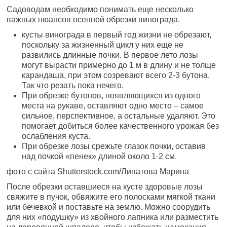
Садоводам необходимо понимать еще несколько
важных нюансов осенней обрезки винограда.
кусты винограда в первый год жизни не обрезают,
поскольку за жизненный цикл у них еще не
развились длинные почки. В первое лето лозы
могут вырасти примерно до 1 м в длину и не толще
карандаша, при этом созревают всего 2-3 бутона.
Так что резать пока нечего.
При обрезке бутонов, появляющихся из одного
места на рукаве, оставляют одно место – самое
сильное, перспективное, а остальные удаляют. Это
помогает добиться более качественного урожая без
ослабления куста.
При обрезке лозы срежьте глазок почки, оставив
над почкой «пенек» длиной около 1-2 см.
фото с сайта Shutterstock.com/Липатова Марина
После обрезки оставшиеся на кусте здоровые лозы
свяжите в пучок, обвяжите его полосками мягкой ткани
или бечевкой и поставьте на землю. Можно соорудить
для них «подушку» из хвойного лапника или разместить