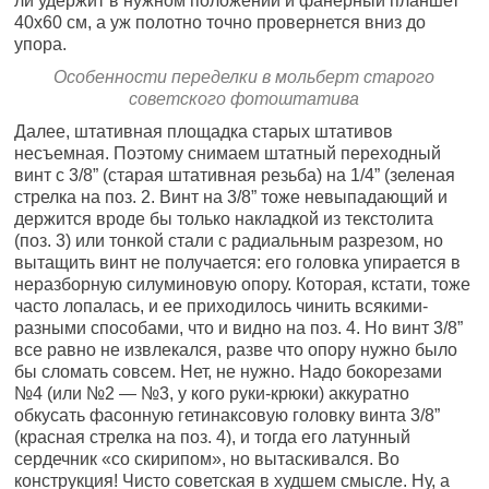
ли удержит в нужном положении и фанерный планшет
40х60 см, а уж полотно точно провернется вниз до
упора.
Особенности переделки в мольберт старого
советского фотоштатива
Далее, штативная площадка старых штативов
несъемная. Поэтому снимаем штатный переходный
винт с 3/8” (старая штативная резьба) на 1/4” (зеленая
стрелка на поз. 2. Винт на 3/8” тоже невыпадающий и
держится вроде бы только накладкой из текстолита
(поз. 3) или тонкой стали с радиальным разрезом, но
вытащить винт не получается: его головка упирается в
неразборную силуминовую опору. Которая, кстати, тоже
часто лопалась, и ее приходилось чинить всякими-
разными способами, что и видно на поз. 4. Но винт 3/8”
все равно не извлекался, разве что опору нужно было
бы сломать совсем. Нет, не нужно. Надо бокорезами
№4 (или №2 — №3, у кого руки-крюки) аккуратно
обкусать фасонную гетинаксовую головку винта 3/8”
(красная стрелка на поз. 4), и тогда его латунный
сердечник «со скирипом», но вытаскивался. Во
конструкция! Чисто советская в худшем смысле. Ну, а