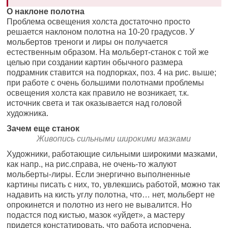
О наклоне полотна
Проблема освещения холста достаточно просто
решается наклоном полотна на 10-20 градусов. У
мольбертов треноги и лиры он получается
естественным образом. На мольберт-станок с той же
целью при создании картин обычного размера
подрамник ставится на подпорках, поз. 4 на рис. выше;
при работе с очень большими полотнами проблемы
освещения холста как правило не возникает, т.к.
источник света и так оказывается над головой
художника.
Зачем еще станок
Живопись сильными широкими мазками
Художники, работающие сильными широкими мазками,
как напр., на рис.справа, не очень-то жалуют
мольберты-лиры. Если энергично выполненные
картины писать с них, то, увлекшись работой, можно так
надавить на кисть углу полотна, что… нет, мольберт не
опрокинется и полотно из него не вывалится. Но
подастся под кистью, мазок «уйдет», а мастеру
придется констатировать, что работа испорчена.