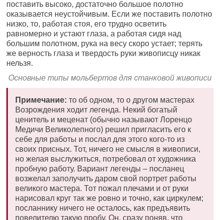
поставить высоко, достаточно большое полотно
оказывается неустойчивым. Если же поставить полотно
низко, то, работая стоя, его трудно осветить
равномерно и устают глаза, а работая сидя над
большим полотном, рука на весу скоро устает; терять
же верность глаза и твердость руки живописцу никак
нельзя.
Основные типы мольбертов для станковой живописи
Примечание:
то об одном, то о другом мастерах
Возрождения ходит легенда. Некий богатый
ценитель и меценат (обычно называют Лоренцо
Медичи Великолепного) решил пригласить его к
себе для работы и послал для этого кого-то из
своих присных. Тот, ничего не смысля в живописи,
но желая выслужиться, потребовал от художника
пробную работу. Вариант легенды – посланец
возжелал заполучить даром свой портрет работы
великого мастера. Тот пожал плечами и от руки
нарисовал круг так же ровно и точно, как циркулем;
посланнику ничего не осталось, как предъявить
повелителю такую пробу. Он, сразу поняв, что