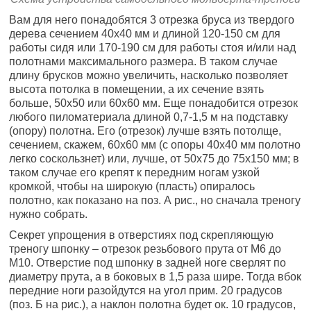
Вам для него понадобятся 3 отрезка бруса из твердого
дерева сечением 40х40 мм и длиной 120-150 см для
работы сидя или 170-190 см для работы стоя и/или над
полотнами максимального размера. В таком случае
длину брусков можно увеличить, насколько позволяет
высота потолка в помещении, а их сечение взять
больше, 50х50 или 60х60 мм. Еще понадобится отрезок
любого пиломатериала длиной 0,7-1,5 м на подставку
(опору) полотна. Его (отрезок) лучше взять потолще,
сечением, скажем, 60х60 мм (с опоры 40х40 мм полотно
легко соскользнет) или, лучше, от 50х75 до 75х150 мм; в
таком случае его крепят к передним ногам узкой
кромкой, чтобы на широкую (пласть) опиралось
полотно, как показано на поз. А рис., но сначала треногу
нужно собрать.
Секрет упрощения в отверстиях под скрепляющую
треногу шпонку – отрезок резьбового прута от М6 до
М10. Отверстие под шпонку в задней ноге сверлят по
диаметру прута, а в боковых в 1,5 раза шире. Тогда вбок
передние ноги разойдутся на угол прим. 20 градусов
(поз. Б на рис.), а наклон полотна будет ок. 10 градусов,