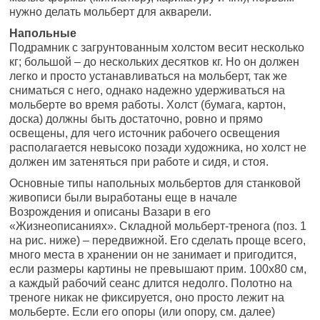
нужно делать мольберт для акварели.
Напольные
Подрамник с загрунтованным холстом весит несколько
кг; большой – до нескольких десятков кг. Но он должен
легко и просто устанавливаться на мольберт, так же
сниматься с него, однако надежно удерживаться на
мольберте во время работы. Холст (бумага, картон,
доска) должны быть достаточно, ровно и прямо
освещены, для чего источник рабочего освещения
располагается невысоко позади художника, но холст не
должен им затеняться при работе и сидя, и стоя.
Основные типы напольных мольбертов для станковой
живописи были выработаны еще в начале
Возрождения и описаны Вазари в его
«Жизнеописаниях». Складной мольберт-тренога (поз. 1
на рис. ниже) – передвижной. Его сделать проще всего,
много места в хранении он не занимает и пригодится,
если размеры картины не превышают прим. 100х80 см,
а каждый рабочий сеанс длится недолго. Полотно на
треноге никак не фиксируется, оно просто лежит на
мольберте. Если его опоры (или опору, см. далее)