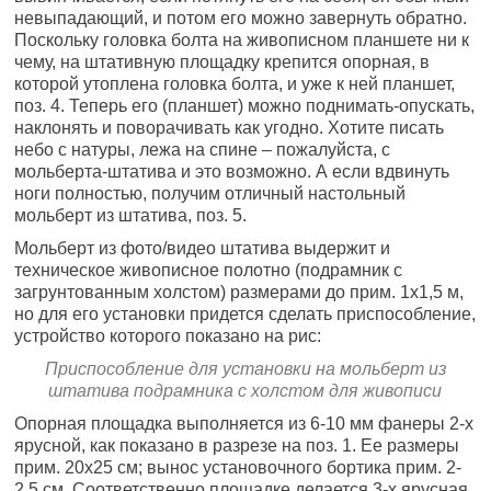
невыпадающий, и потом его можно завернуть обратно.
Поскольку головка болта на живописном планшете ни к
чему, на штативную площадку крепится опорная, в
которой утоплена головка болта, и уже к ней планшет,
поз. 4. Теперь его (планшет) можно поднимать-опускать,
наклонять и поворачивать как угодно. Хотите писать
небо с натуры, лежа на спине – пожалуйста, с
мольберта-штатива и это возможно. А если вдвинуть
ноги полностью, получим отличный настольный
мольберт из штатива, поз. 5.
Мольберт из фото/видео штатива выдержит и
техническое живописное полотно (подрамник с
загрунтованным холстом) размерами до прим. 1х1,5 м,
но для его установки придется сделать приспособление,
устройство которого показано на рис:
Приспособление для установки на мольберт из
штатива подрамника с холстом для живописи
Опорная площадка выполняется из 6-10 мм фанеры 2-х
ярусной, как показано в разрезе на поз. 1. Ее размеры
прим. 20х25 см; вынос установочного бортика прим. 2-
2,5 см. Соответственно площадке делается 3-х ярусная