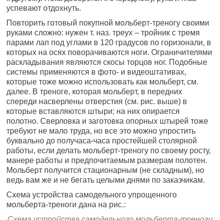
успевают отдохнуть.
Повторить готовый покупной мольберт-треногу своими
руками сложно: нужен т. наз. треух – тройник с тремя
парами лап под углами в 120 градусов по горизонали, в
которых на осях поворачиваются ноги. Ограничителями
раскладывания являются скосы торцов ног. Подобные
системы применяются в фото- и видеоштативах,
которые тоже можно использовать как мольберт, см.
далее. В треноге, которая мольберт, в передних
спереди насверлены отверстия (см. рис. выше) в
которые вставляются штыри; на них опирается
полотно. Сверловка и заготовка опорных штырей тоже
требуют не мало труда, но все это можно упростить
буквально до получаса-часа простейшей столярной
работы, если делать мольберт-треногу по своему росту,
манере работы и предпочитаемым размерам полотен.
Мольберт получится стационарным (не складным), но
ведь вам же и не бегать целыми днями по заказчикам.
Схема устройства самодельного упрощенного
мольберта-треноги дана на рис.:
Схема устройства самодельного мольберта-треноги