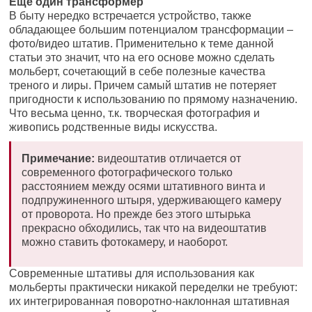
Еще один трансформер
В быту нередко встречается устройство, также
обладающее большим потенциалом трансформации –
фото/видео штатив. Применительно к теме данной
статьи это значит, что на его основе можно сделать
мольберт, сочетающий в себе полезные качества
треного и лиры. Причем самый штатив не потеряет
пригодности к использованию по прямому назначению.
Что весьма ценно, т.к. творческая фотография и
живопись родственные виды искусства.
Примечание:
видеоштатив отличается от
современного фотографического только
расстоянием между осями штативного винта и
подпружиненного штыря, удерживающего камеру
от проворота. Но прежде без этого штырька
прекрасно обходились, так что на видеоштатив
можно ставить фотокамеру, и наоборот.
Современные штативы для использования как
мольберты практически никакой переделки не требуют:
их интегрированная поворотно-наклонная штативная