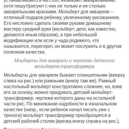
устанавливаются на стол, называют акварельными,
хотя пишут/рисуют с них не только и не столько
акварельными красками. Мольберт для акварели –
отличный подарок ребенку, увлеченному рисованием.
Его несложно сделать своими руками домашнему
мастеру средней руки (мольберт; дети, как известно,
делаются иным образом), а при небольшой
модификации или если у чада родимого, что
называется, перегорит, он может послужить и в другом
полезном качестве.
Моьберты для акварели и чертежи детского
мольберта-трансформера
Мольберты для акварели бывают планшетными (вверху
слева на рис.) или рамными (внизу там же). Рамный
настольный мольберт конструктивно сложнее, но, взяв
его за основу, можно придумать детский мольберт-
трансформер, чертежи которого даны на остальной
части рис. По миновании надобности в изначальном
качестве (напр., если ребенок начал писать уже с
треноги) мольберт-трансформер преобразуется в
детский рабочий столик (врезка внизу справа на рис.).