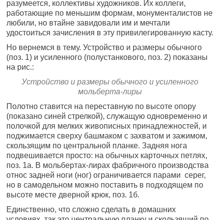
разумеется, коллективы художников. Их коллеги,
работающие по меньшим формам, монументалистов не
любили, но втайне завидовали им и мечтали
удостоиться зачисления в эту привилегированную касту.
Но вернемся в тему. Устройство и размеры обычного
(поз. 1) и усиленного (полустанкового, поз. 2) показаны
на рис.:
Устройство и размеры обычного и усиленного
мольберта-лиры
Полотно ставится на переставную по высоте опору
(показано синей стрелкой), служащую одновременно и
полочкой для мелких живописных принадлежностей, и
поджимается сверху башмаком с захватом и зажимом,
скользящим по центральной планке. Задняя нога
подвешивается просто: на обычных карточных петлях,
поз. 1а. В мольбертах-лирах фабричного производства
относ задней ноги (ног) ограничивается парами серег,
но в самодельном можно поставить в подходящем по
высоте месте дверной крюк, поз. 1б.
Единственно, что сложно сделать в домашних
условиях, так это центральную планку и скользящий по