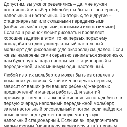
Допустим, вы уже определились – да, мне нужен
постоянный мольберт. Мольберты бывают, во-первых,
напольные и настольные. Во-вторых, те и другие –
стационарными или складными передвижными
(мобильными/походными, носимыми или возимыми).
Если ваш ребенок любит рисовать и проявляет
хорошие задатки в этом, то на первых порах ему
понадобится один универсальный настольный
мольберт для рисования (для акварели) см. далее. Если
же вы намерены сами серьезно заниматься живописью,
вам будет нужна пара напольных, стационарный и
передвижной, и как минимум один настольный.
Любой из этих мольбертов может быть изготовлен в
домашних условиях. Какой именно делать первым,
зависит от ваших (или вашего ребенка) жанровых
предпочтений и манеры работы. Для занятий
преимущественно станковой живописью понадобится в
первую очередь напольный передвижной мольберт,
затем настольный рисовальный и потом, если найдется
помещение под художественную мастерскую,
напольный стационарный. Если же вы предпочитаете
малые формы (миниатюру, карикатуру и т.п.), первым