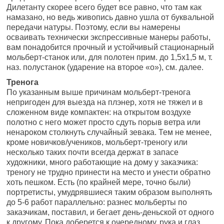
Дилетанту скорее всего будет все равно, что там как
намазано, но ведь живопись давно ушла от буквальной
передачи натуры. Поэтому, если вы намерены
осваивать технически экспрессивные манеры работы,
вам понадобится прочный и устойчивый стационарный
мольберт-станок или, для полотен прим. до 1,5х1,5 м, т.
наз. полустанок (ударение на второе «о»), см. далее.
Тренога
По указанным выше причинам мольберт-тренога
непригоден для выезда на плэнер, хотя не тяжел и в
сложенном виде компактен: на открытом воздухе
полотно с него может просто сдуть порыв ветра или
ненароком столкнуть случайный зевака. Тем не менее,
кроме новичков/учеников, мольберт-треногу или
несколько таких почти всегда держат в запасе
художники, много работающие на дому у заказчика:
треногу не трудно принести на место и унести обратно
хоть пешком. Есть (по крайней мере, точно были)
портретисты, умудрявшиеся таким образом выполнять
до 5-6 работ параллельно: разнес мольберты по
заказчикам, поставил, и бегает день-деньской от одного
к другому. Пока доберется к очередному, рука и глаз