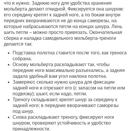
что и нужно. Заднюю ногу для удобства хранения
мольберта делают откидной. Фиксируется она шнуром:
его середину крепят к задней ноге, а по бокам внутри
передних вворачиваются не до конца саморезы, на
которые набрасываются петли на концах шнура. Лень
шить петли – можно просто привязать. Окончательная
сборка и наладка самодельного мольберта-треноги
делается так:
Подставка полотна ставится после того, как тренога
собрана.
Основу мольберта раскладывают так, чтобы
передние ноги максимально разъехались, а задняя
задала удобный вам угол наклона полотна.
Замеряют, сколько нужно шнура для фиксации
задней ноги и отрезают его (с запасом на петли или
подвязку); шьют, если надо, петли.
Треногу складывают, крепят шнур за середину к
задней ноге; в передние вворачивают саморезы
под шнур.
Снова раскладывают треногу, фиксируют ноги
шнуром, проверяют устойчивость и удобство
принадлежности.