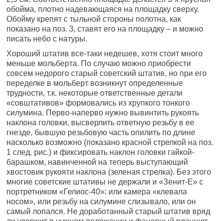
обойма, плотно надевающаяся на площадку сверху.
Обойму крепят с тыльной стороны полотна, как
показано на поз. 3, ставят его на площадку – и можно
писать небо с натуры.
Хороший штатив все-таки недешев, хотя стоит много
меньше мольберта. По случаю можно приобрести
совсем недорого старый советский штатив, но при его
переделке в мольберт возникнут определенные
трудности, т.к. некоторые ответственные детали
«совштативов» формовались из хрупкого тонкого
силумина. Перво-наперво нужно вывинтить рукоять
наклона головки, высверлить ответную резьбу в ее
гнезде, бывшую резьбовую часть опилить по длине
насколько возможно (показано красной стрелкой на поз.
1 след. рис.) и фиксировать наклон головки гайкой-
барашком, навинченной на теперь выступающий
хвостовик рукояти наклона (зеленая стрелка). Без этого
многие советские штативы не держали и «Зенит-Е» с
портретником «Гелиос-40»: или камера «клевала
носом», или резьбу на силумине слизывало, или он
самый лопался. Не доработанный старый штатив вряд