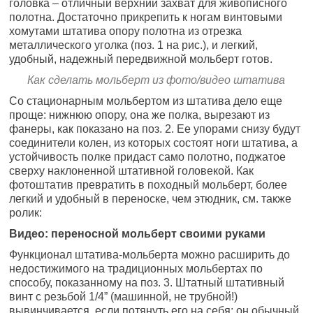
головка – отличный верхний захват для живописного
полотна. Достаточно прикрепить к ногам винтовыми
хомутами штатива опору полотна из отрезка
металлического уголка (поз. 1 на рис.), и легкий,
удобный, надежный передвижной мольберт готов.
Как сделать мольберт из фото/видео штатива
Со стационарным мольбертом из штатива дело еще
проще: нижнюю опору, она же полка, вырезают из
фанеры, как показано на поз. 2. Ее упорами снизу будут
соединители колен, из которых состоят ноги штатива, а
устойчивость полке придаст само полотно, поджатое
сверху наклоненной штативной головекой. Как
фотоштатив превратить в походный мольберт, более
легкий и удобный в переноске, чем этюдник, см. также
ролик:
Видео: переносной мольберт своими руками
Функционал штатива-мольберта можно расширить до
недостижимого на традиционных мольбертах по
способу, показанному на поз. 3. Штатный штативный
винт с резьбой 1/4” (машинной, не трубной!)
вывинчивается, если потянуть его на себя; он обычный