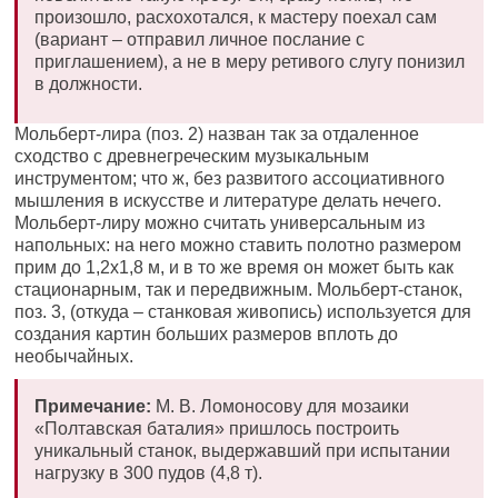
произошло, расхохотался, к мастеру поехал сам
(вариант – отправил личное послание с
приглашением), а не в меру ретивого слугу понизил
в должности.
Мольберт-лира (поз. 2) назван так за отдаленное
сходство с древнегреческим музыкальным
инструментом; что ж, без развитого ассоциативного
мышления в искусстве и литературе делать нечего.
Мольберт-лиру можно считать универсальным из
напольных: на него можно ставить полотно размером
прим до 1,2х1,8 м, и в то же время он может быть как
стационарным, так и передвижным. Мольберт-станок,
поз. 3, (откуда – станковая живопись) используется для
создания картин больших размеров вплоть до
необычайных.
Примечание:
М. В. Ломоносову для мозаики
«Полтавская баталия» пришлось построить
уникальный станок, выдержавший при испытании
нагрузку в 300 пудов (4,8 т).