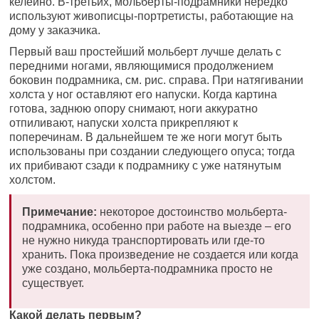
келейно. В-третьих, мольберты-подрамники нередко
используют живописцы-портретисты, работающие на
дому у заказчика.
Первый ваш простейший мольберт лучше делать с
передними ногами, являющимися продолжением
боковин подрамника, см. рис. справа. При натягивании
холста у ног оставляют его напуски. Когда картина
готова, заднюю опору снимают, ноги аккуратно
отпиливают, напуски холста прикрепляют к
поперечинам. В дальнейшем те же ноги могут быть
использованы при создании следующего опуса; тогда
их прибивают сзади к подрамнику с уже натянутым
холстом.
Примечание:
некоторое достоинство мольберта-
подрамника, особенно при работе на выезде – его
не нужно никуда транспортировать или где-то
хранить. Пока произведение не создается или когда
уже создано, мольберта-подрамника просто не
существует.
Какой делать первым?