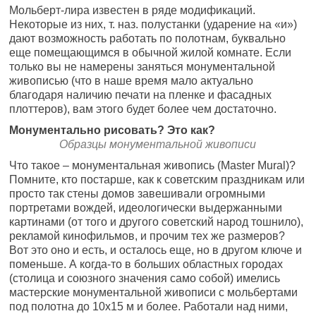
Мольберт-лира известен в ряде модификаций.
Некоторые из них, т. наз. полустанки (ударение на «и»)
дают возможность работать по полотнам, буквально
еще помещающимся в обычной жилой комнате. Если
только вы не намерены заняться монументальной
живописью (что в наше время мало актуально
благодаря наличию печати на пленке и фасадных
плоттеров), вам этого будет более чем достаточно.
Монументально рисовать? Это как?
Образцы монументальной живописи
Что такое – монументальная живопись (Master Mural)?
Помните, кто постарше, как к советским праздникам или
просто так стены домов завешивали огромными
портретами вождей, идеологически выдержанными
картинами (от того и другого советский народ тошнило),
рекламой кинофильмов, и прочим тех же размеров?
Вот это оно и есть, и осталось еще, но в другом ключе и
поменьше. А когда-то в больших областных городах
(столица и союзного значения само собой) имелись
мастерские монументальной живописи с мольбертами
под полотна до 10х15 м и более. Работали над ними,