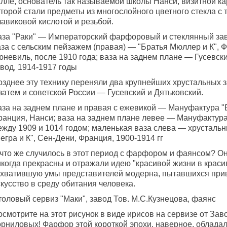
алле, основатель так называемой школы Нанси, визитной ка
оторой стали предметы из многослойного цветного стекла с
авиковой кислотой и резьбой.
аза "Раки" — Императорский фарфоровый и стеклянный заво
аза с сельским пейзажем (правая) — "Братья Мюллер и К", 
юневиль, после 1910 года; ваза на заднем плане — Гусевск
вод, 1914-1917 годы
озднее эту технику переняли два крупнейших хрустальных з
затем и советской России — Гусевский и Дятьковский.
аза на заднем плане и правая с ежевикой — Мануфактура "
ранция, Нанси; ваза на заднем плане левее — Мануфактур
ежду 1909 и 1014 годом; маленькая ваза слева — хрусталь
егра и К", Сен-Дени, Франция, 1900-1914 гг
 что же случилось в этот период с фарфором и фаянсом? Он
икогда прекрасны и отражали идею "красивой жизни в краси
ахватившую умы представителей модерна, пытавшихся при
кусство в среду обитания человека.
толовый сервиз "Маки", завод Тов. М.С.Кузнецова, фаянс
смотрите на этот рисунок в виде ирисов на сервизе от Зав
орниловых! Фарфор этой короткой эпохи, наверное, облада