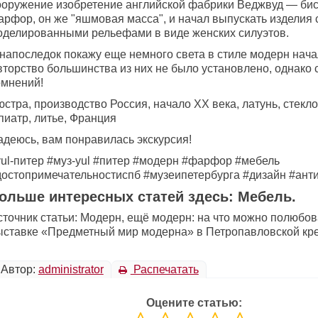
ооружение изобретение английской фабрики Веджвуд — би
арфор, он же "яшмовая масса", и начал выпускать изделия 
оделированными рельефами в виде женских силуэтов.
 напоследок покажу еще немного света в стиле модерн нача
вторство большинства из них не было установлено, однако 
омнений!
стра, производство Россия, начало ХХ века, латунь, стекло
пиатр, литье, Франция
адеюсь, вам понравилась экскурсия!
yul-питер #муз-yul #питер #модерн #фарфор #мебель
достопримечательностиспб #музеипетербурга #дизайн #ант
ольше интересных статей здесь: Мебель.
сточник статьи: Модерн, ещё модерн: на что можно полюбов
ыставке «Предметный мир модерна» в Петропавловской кре
Автор:
administrator
Распечатать
Оцените статью: