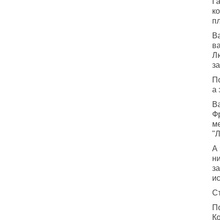
Г
к
пл
В
в
Л
за
П
а 
В
Ф
м
"Л
А
н
з
ис
С
По
К