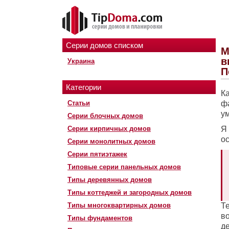
Серии домов списком
М
в
Украина
П
Категории
Ка
Статьи
ф
у
Серии блочных домов
Серии кирпичных домов
Я 
о
Серии монолитных домов
Серии пятиэтажек
Типовые серии панельных домов
Типы деревянных домов
Типы коттеджей и загородных домов
Типы многоквартирных домов
Т
в
Типы фундаментов
д