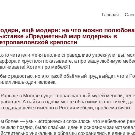
Главная
Сло
одерн, ещё модерн: на что можно полюбова
ыставке «Предметный мир модерна» в
етропавловской крепости
к-то читатели меня вполне справедливо упрекнули: вы, мол
арфора и хрусталя показываете, а про вашу любимую мебе
малчиваете! Хотим про мебелЯ!
бы с радостью, но это такой объёмный труд выйдет, что в Р
силил лишь один человек.
Раньше в Москве существовал частный музей мебели, тепе
работает. А найти в одном месте образчики всех стилей, да
создававшейся именно в России мебели, проблематично.
ем более — увы- исторически сложилось, что мебельное ре
озникло поздно, было слабым, идеи в основном заимствовал
ействительно уникальные образцы сохранились в единичны