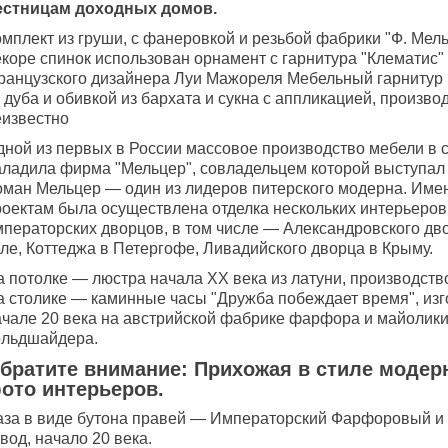
естницам доходных домов.
мплект из груши, с фанеровкой и резьбой фабрики "Ф. Мельц
екоре спинок использован орнамент с гарнитура "Клематис"
ранцузского дизайнера Луи Мажореля Мебельный гарнитур 
 дуба и обивкой из бархата и сукна с аппликацией, произво
еизвестно
дной из первых в России массовое производство мебели в 
аладила фирма "Мельцер", совладельцем которой выступал
оман Мельцер — один из лидеров питерского модерна. Имен
роектам была осуществлена отделка нескольких интерьеров
мператорских дворцов, в том числе — Александровского дв
еле, Коттеджа в Петергофе, Ливадийского дворца в Крыму.
а потолке — люстра начала ХХ века из латуни, производств
а столике — каминные часы "Дружба побеждает время", из
ачале 20 века на австрийской фабрике фарфора и майолик
ольдшайдера.
братите внимание: Прихожая в стиле модер
ото интерьеров.
аза в виде бутона правей — Императорский Фарфоровый и
вод, начало 20 века.