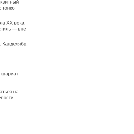
сквитный
с тонко
ла ХХ века.
стиль — вне
. Канделябр,
иквариат
аться на
пости.