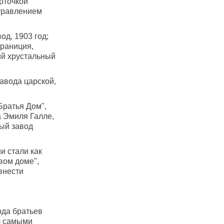
рточкой
 травлением
д, 1903 год;
Франиция,
ий хрустальный
авода царской,
Братья Дом",
а Эмиля Галле,
ный завод
и стали как
вом доме",
внести
ода братьев
л самыми