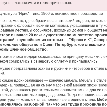
вкупе в лаконизмом и геометричностью.
ульптура "Ирис", гипс, 1900-е, неизвестное производство
нечно, место, где собрали весь питерский модерн, не могло
итражей с флористическими мотивами, украшавшими в ту к
арадные лестницы особняков, доходных домов и обществе
итере в начале 20 века существовало множество произ
итражей, крупнейшим из которых — "Франк и К", Север
текольное общество и Санкт-Петербургское стекольно-
ромышленное общество.
итражи эпохи модерн создавались по принципу мозаики: ле
текол собирались в свинцовую оплётку и припаивались.
 музее представлены эскизы и русинки интерьеров в стиле 
ка.
о самое вдохновляющее — конечно мебель. Мебель в стиле 
одерна, пришедшая на смену массивной мебели эпохи экле
егкой, украшалась растительными орнаментами, а для ее п
спользовали светлые породы дерева. Тогда же появилась м
арнитуры — комплекты, выполненные в едином стиле.
Мебе
ыполнялась разборной, так что без труда проходила по