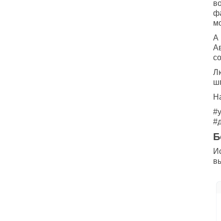
в
ф
м
А
А
с
Лю
ш
Н
#
#
Б
И
в