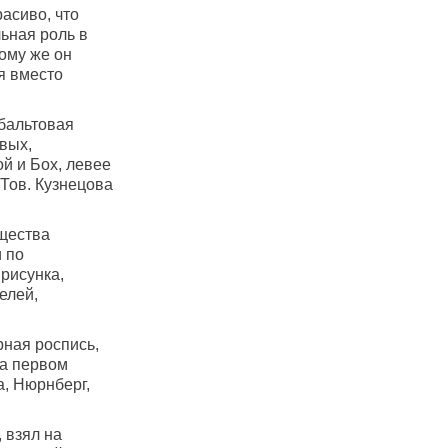
асиво, что
ьная роль в
ому же он
я вместо
бальтовая
вых,
й и Бох, левее
Тов. Кузнецова
ищества
 по
рисунка,
елей,
рная роспись,
на первом
, Нюрнберг,
 взял на