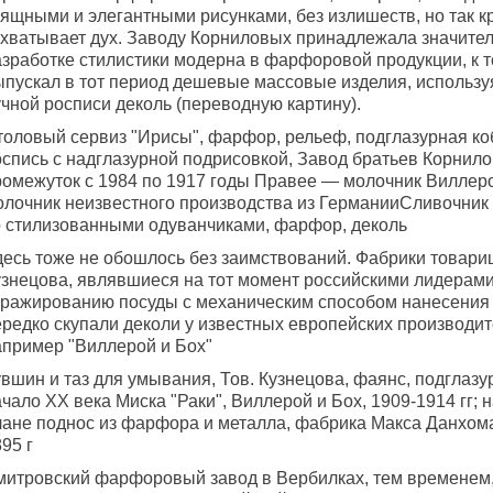
ящными и элегантными рисунками, без излишеств, но так кр
ахватывает дух. Заводу Корниловых принадлежала значител
азработке стилистики модерна в фарфоровой продукции, к т
ыпускал в тот период дешевые массовые изделия, использу
чной росписи деколь (переводную картину).
толовый сервиз "Ирисы", фарфор, рельеф, подглазурная ко
оспись с надглазурной подрисовкой, Завод братьев Корнило
ромежуток с 1984 по 1917 годы Правее — молочник Виллеро
олочник неизвестного производства из ГерманииСливочник 
о стилизованными одуванчиками, фарфор, деколь
десь тоже не обошлось без заимствований. Фабрики товар
узнецова, являвшиеся на тот момент российскими лидерами
иражированию посуды с механическим способом нанесения 
ередко скупали деколи у известных европейских производит
апример "Виллерой и Бох"
вшин и таз для умывания, Тов. Кузнецова, фаянс, подглазу
чало ХХ века Миска "Раки", Виллерой и Бох, 1909-1914 гг; 
лане поднос из фарфора и металла, фабрика Макса Данхома
95 г
митровский фарфоровый завод в Вербилках, тем временем,