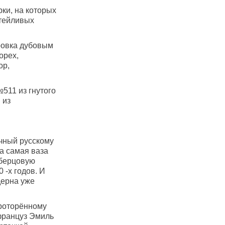
ки, на которых
атейливых
ровка дубовым
орех,
ор,
511 из гнутого
 из
чный русскому
та самая ваза
 берцовую
 -х годов. И
дерна уже
проторённому
француз Эмиль