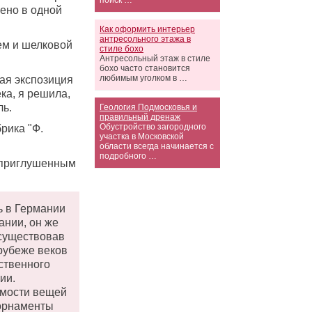
поиск …
ено в одной
Как оформить интерьер
антресольного этажа в
ем и шелковой
стиле бохо
Антресольный этаж в стиле
бохо часто становится
любимым уголком в …
ная экспозиция
ка, я решила,
ль.
Геология Подмосковья и
правильный дренаж
Обустройство загородного
рика "Ф.
участка в Московской
области всегда начинается с
подробного …
с приглушенным
ь в Германии
ании, он же
осуществовав
рубеже веков
ественного
ии.
имости вещей
 орнаменты