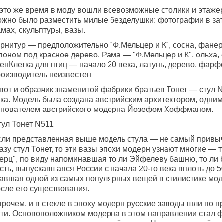
 это же время в моду вошли всевозможные столики и этажер
ожно было разместить милые безделушки: фотографии в з
мах, скульптуры, вазы.
арнитур — предположительно "Ф.Мельцер и К", сосна, фане
оном под красное дерево. Рама — "Ф.Мельцер и К", ольха, 
енКлетка для птиц — начало 20 века, латунь, дерево, фарф
роизводитель неизвестен
вот и образчик знаменитой фабрики братьев Тонет — стул №
ука. Модель была создана австрийским архитектором, одним
снователем австрийского модерна Йозефом Хоффманом.
тул Тонет N511
сли представленная выше модель стула — не самый привы
азу стул Тонет, то эти вазы эпохи модерн узнают многие — 
берц", по виду напоминавшая то ли Эйфелеву башню, то ли
сть, выпускавшаяся России с начала 20-го века вплоть до 50
тавшая одной из самых популярных вещей в стилистике мо
осле его существования.
прочем, и в стекле в эпоху модерн русские заводы шли по 
ути. Основоположником модерна в этом направлении стал 