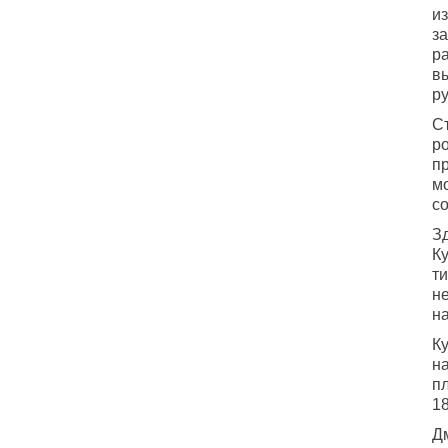
из
з
р
в
ру
С
р
п
м
с
З
К
т
н
н
Ку
на
п
18
Д