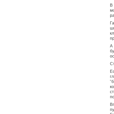
В
м
ра
Г
шп
кл
п
А 
б
о
С
Е
гл
"
ко
с
п
В
п