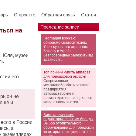
варь
О проекте
Обратная связь
Статьи
Последние записи
ться на
Географія врожаю:
обираємо сільгосптехніку
Успіх сучасного аграрного
бізнесу в Україні
, Юля, музеи
безпосередньо залежить від
здатності …
ль
Топ причин купить аппарат
оссии его
для порошковой окраски
Современные
металлообрабатывающие
предприятия,
автомастерские и
рь он не
производственные цеха все
 ещё и
чаще отказываются …
Биметаллические
радиаторы: сравним бренды
месло в России
Выбор отопительного
оборудования для городской
ись, а
квартиры часто упирается в
х экземплярах