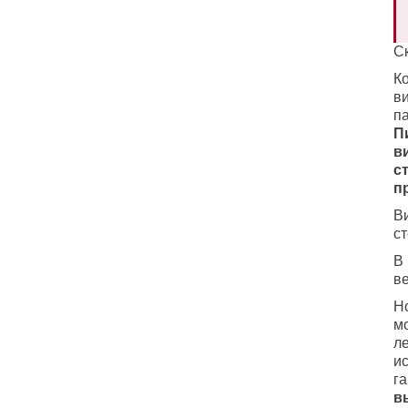
Ск
Ко
в
п
П
в
с
п
В
с
В
ве
Н
м
л
и
г
в