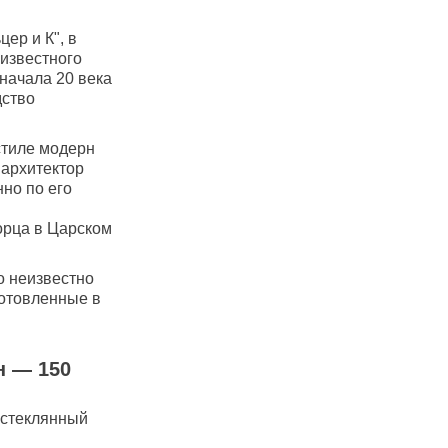
ер и К", в
 известного
начала 20 века
дство
стиле модерн
 архитектор
но по его
орца в Царском
о неизвестно
готовленные в
и
н — 150
 стеклянный