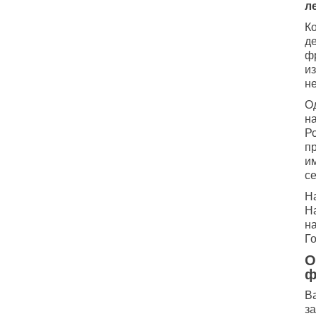
л
Ко
д
ф
из
н
О
н
Р
п
и
с
Н
Н
н
Г
О
ф
В
за