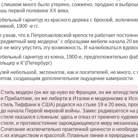
 слишком много было утеряно, сожжено, продано и выброш
ишь первой половине ХХ века.
ебельный гарнитур из красного дерева с бронзой, золочени
ивкой, 1900 -е гг.
о узнав, что в Петропавловской крепости работает постоян
Предметный мир модерна" с образцами мебели начала 20 ве
о не могу упустить эту возможность. И налюбоваться вдово
ебельный гарнитур из клена, 1900-е, предположительно фаб
льцер и К"(Петербург)
зей небольшой, экспонатов, как и посетителей, не много, 
ветом, создающим дополнительное ощущение камерности.
Стиль модерн (он же ар-нуво во Франции, он же югендстил
и Прибалтике, он же либерти в Италии и модернизмо в Исп
стиль Тиффани в США) родился на стыке 19 и 20 века, пр
до начала Первой мировой войны. Замес родившегося на 
стиля оказался сложным: здесь и отказ от прежнего худож
стиля, и противостояние зарождающемуся миру механизац
Сочетание исключительно практичной ценности и необход
с их изяществом и красотой. Плавные линии и природные