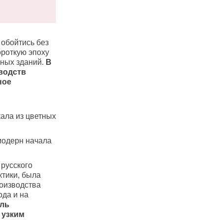
 обойтись без
ороткую эпоху
нных зданий.
В
водств
ное
кала из цветных
модерн начала
русского
ктики, была
роизводства
ода и на
ль
 узким