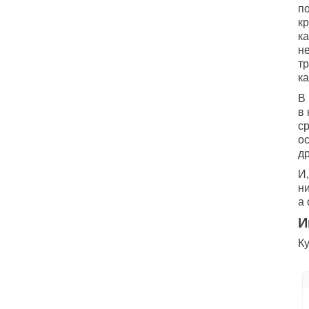
по
к
к
не
т
ка
В
в 
ср
ос
д
И,
ни
а
И
Ку