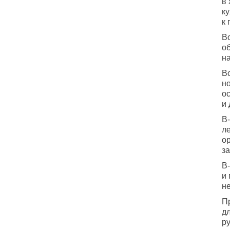
в
ку
к 
В
о
на
Во
н
о
и
В
л
о
за
В
и
не
П
д
ру