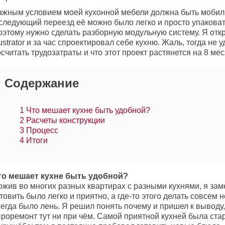
ажным условием моей кухонной мебели должна быть мобиль
 следующий переезд её можно было легко и просто упаковат
оэтому нужно сделать разборную модульную систему. Я отк
lustrator и за час спроектировал себе кухню. Жаль, тогда не 
считать трудозатраты и что этот проект растянется на 8 меся
Содержание
1
Что мешает кухне быть удобной?
2
Расчеты конструкции
3
Процесс
4
Итоги
то мешает кухне быть удобной?
жив во многих разных квартирах с разными кухнями, я замет
товить было легко и приятно, а где-то этого делать совсем н
егда было лень. Я решил понять почему и пришел к выводу,
вроремонт тут ни при чём. Самой приятной кухней была ст