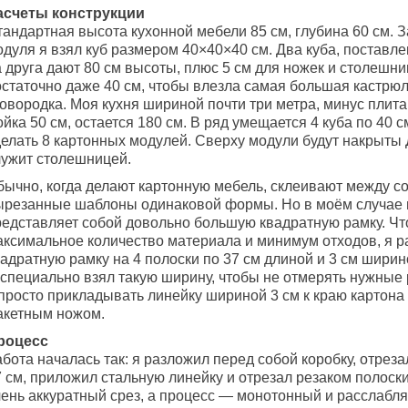
асчеты конструкции
андартная высота кухонной мебели 85 см, глубина 60 см. З
одуля я взял куб размером 40×40×40 см. Два куба, поставл
 друга дают 80 см высоты, плюс 5 см для ножек и столешни
остаточно даже 40 см, чтобы влезла самая большая кастрю
овородка. Моя кухня шириной почти три метра, минус плита
йка 50 см, остается 180 см. В ряд умещается 4 куба по 40 с
делать 8 картонных модулей. Сверху модули будут накрыты
лужит столешницей.
бычно, когда делают картонную мебель, склеивают между с
ырезанные шаблоны одинаковой формы. Но в моём случае
редставляет собой довольно большую квадратную рамку. Чт
аксимальное количество материала и минимум отходов, я р
адратную рамку на 4 полоски по 37 см длиной и 3 см ширин
 специально взял такую ширину, чтобы не отмерять нужные
просто прикладывать линейку шириной 3 см к краю картона 
акетным ножом.
роцесс
бота началась так: я разложил перед собой коробку, отрез
7 см, приложил стальную линейку и отрезал резаком полоск
чень аккуратный срез, а процесс — монотонный и расслаб