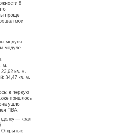
ожности 8
что
 бы проще
т решал мои
ны модуля.
ом модуле.
м.
. м.
23,62 кв. м.
: 34,47 кв. м.
ось: в первую
акже пришлось
тона ушло
лея ПВА.
отделку — края
й
. Открытые