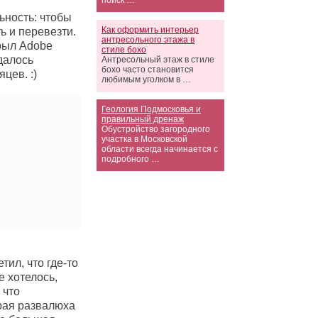
поиск …
ность: чтобы
Как оформить интерьер
ь и перевезти.
антресольного этажа в
рыл Adobe
стиле бохо
удалось
Антресольный этаж в стиле
бохо часто становится
цев. :)
любимым уголком в …
Геология Подмосковья и
правильный дренаж
Обустройство загородного
участка в Московской
области всегда начинается с
подробного …
ил, что где-то
е хотелось,
 что
арая развалюха