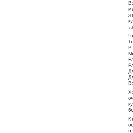
В
м
я
ку
за
Чт
Т
В 
М
Ра
Ра
Дл
Дл
Вс
Хо
о
к
бо
К
о
г