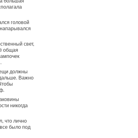
 а большая
асполагала
ался головой
, напарывался
ственный свет,
её общая
лампочек
.
 вещи должны
одальше. Важно
 Чтобы
ф.
раковины
ости никогда
, что лично
 все было под