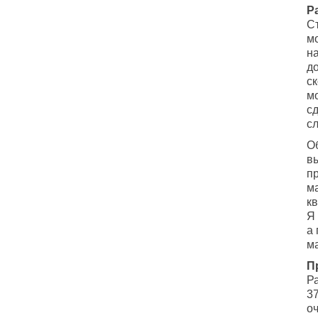
Р
Ст
м
на
д
ск
мо
с
с
О
в
п
м
кв
Я
а 
м
П
Ра
3
о