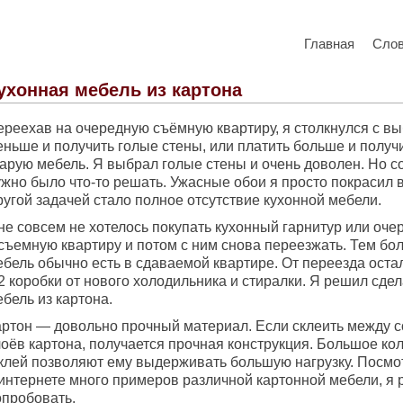
Главная
Сло
ухонная мебель из картона
ереехав на очередную съёмную квартиру, я столкнулся с вы
еньше и получить голые стены, или платить больше и получ
тарую мебель. Я выбрал голые стены и очень доволен. Но с
жно было что-то решать. Ужасные обои я просто покрасил в
угой задачей стало полное отсутствие кухонной мебели.
не совсем не хотелось покупать кухонный гарнитур или оч
 съемную квартиру и потом с ним снова переезжать. Тем бо
ебель обычно есть в сдаваемой квартире. От переезда оста
2 коробки от нового холодильника и стиралки. Я решил сде
бель из картона.
артон — довольно прочный материал. Если склеить между с
лоёв картона, получается прочная конструкция. Большое ко
 клей позволяют ему выдерживать большую нагрузку. Посмо
 интернете много примеров различной картонной мебели, я
опробовать.