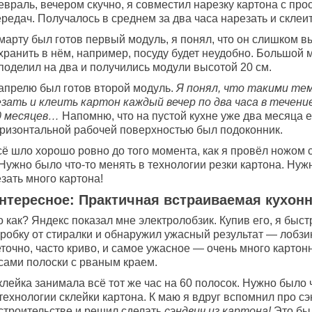
евраль, вечером скучно, я совместил нарезку картона с пр
редач. Получалось в среднем за два часа нарезать и склеит
марту был готов первый модуль, я понял, что он слишком в
хранить в нём, например, посуду будет неудобно. Большой 
поделил на два и получились модули высотой 20 см.
 апрелю был готов второй модуль.
Я понял, что такими те
езать и клеить картон каждый вечер по два часа в течен
0 месяцев…
Напомню, что на пустой кухне уже два месяца 
оризонтальной рабочей поверхностью был подоконник.
ё шло хорошо ровно до того момента, как я провёл ножом с
 Нужно было что-то менять в технологии резки картона. Ну
зать много картона!
нтересное: Практичная встраиваемая кухонн
 как? Яндекс показал мне электролобзик. Купив его, я быс
оробку от стиралки и обнаружил ужасный результат — лобзи
точно, часто криво, и самое ужасное — очень много картон
 сами полоски с рваным краем.
лейка занимала всё тот же час на 60 полосок. Нужно было 
технологии склейки картона. К маю я вдруг вспомнил про с
 строительстве и решил сделать
сэндвич из картона!
Это был