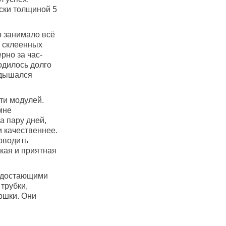
уски толщиной 5
о занимало всё
з склеенных
рно за час-
одилось долго
адышался
ти модулей.
мне
 пару дней,
и качественнее.
оводить
кая и приятная
недостающими
трубки,
ршки. Они