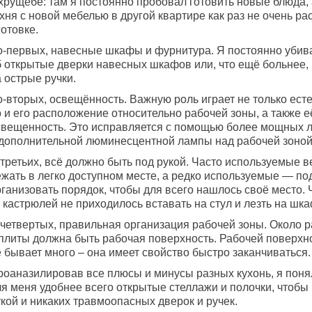
 хрущёбе: там я постоянно пробовал готовить новые блюда,
хня с новой мебелью в другой квартире как раз не очень р
готовке.
о-первых, навесные шкафы и фурнитура. Я постоянно убив
б открытые дверки навесных шкафов или, что ещё больнее
 острые ручки.
-вторых, освещённость. Важную роль играет не только есте
о и его расположение относительно рабочей зоны, а также 
свещенность. Это исправляется с помощью более мощных 
 дополнительной люминесцентной лампы над рабочей зоной
-третьих, всё должно быть под рукой. Часто используемые
ежать в легко доступном месте, а редко используемые — п
рганизовать порядок, чтобы для всего нашлось своё место.
 кастрюлей не приходилось вставать на стул и лезть на шка
-четвертых, правильная организация рабочей зоны. Около 
 плиты должна быть рабочая поверхность. Рабочей поверхн
 бывает много – она имеет свойство быстро заканчиваться.
роаназилировав все плюсы и минусы разных кухонь, я понял
ля меня удобнее всего открытые стеллажи и полочки, чтобы
кой и никаких травмоопасных дверок и ручек.