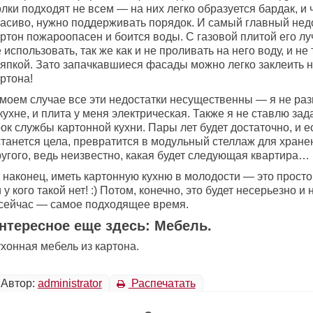
лки подходят не всем — на них легко образуется бардак, и
расиво, нужно поддерживать порядок. И самый главный нед
артон пожароопасен и боится воды. С газовой плитой его л
 использовать, так же как и не проливать на него воду, и не
ряпкой. Зато запачкавшиеся фасады можно легко заклеить 
ртона!
 моем случае все эти недостатки несущественны — я не раз
кухне, и плита у меня электрическая. Также я не ставлю зад
ок службы картонной кухни. Пары лет будет достаточно, и е
танется цела, превратится в модульный стеллаж для хранен
ругого, ведь неизвестно, какая будет следующая квартира…
 наконец, иметь картонную кухню в молодости — это просто
 у кого такой нет! :) Потом, конечно, это будет несерьезно и
 сейчас — самое подходящее время.
нтересное еще здесь: Мебель.
хонная мебель из картона.
Автор:
administrator
Распечатать