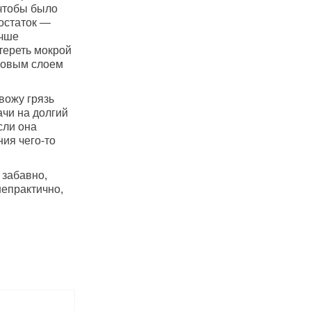
 чтобы было
остаток —
учше
 тереть мокрой
новым слоем
вожу грязь
ачи на долгий
сли она
ия чего-то
 забавно,
 непрактично,