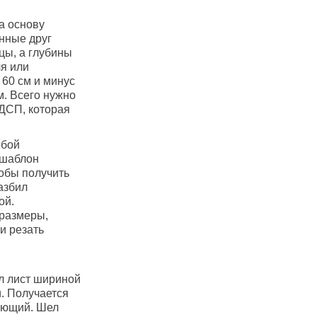
а основу
енные друг
цы, а глубины
ля или
 60 см и минус
м. Всего нужно
 ДСП, которая
обой
 шаблон
обы получить
азбил
ой.
 размеры,
и резать
ал лист шириной
и. Получается
ляющий. Шел