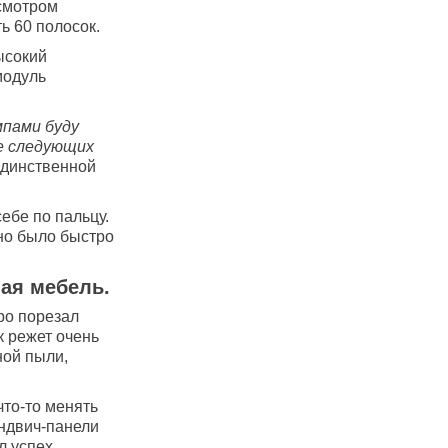
осмотром
ь 60 полосок.
ысокий
модуль
мпами буду
ие следующих
единственной
ебе по пальцу.
жно было быстро
ая мебель.
тро порезал
к режет очень
ной пыли,
что-то менять
эндвич-панели
 успех.