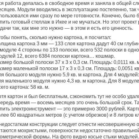
ся работа делалась в свободное время и заняла в общей сл
есяцев. Модули вводились в эксплуатацию постепенно, так 
 пользовался ими сразу по мере готовности. Конечно, было
пить готовый стеллаж в Икее и не мучаться. Но этот проек
дачи так, как мне это нужно — в этом и есть его ценность.
обы понять, сколько нужно картона, я посчитал:
олщина картона 3 мм — 133 слоя картона дадут 40 см глуби
модуле 4 стороны по 133 полоски, всего 532 полоски в одн
одулей 12, всего 6384 полоски картона… кошмар.
змер большой полоски 37 х 3 х 0,3 см. Площадь: 0,0111 кв. 
змер маленькой полоски 17 х 3 х 0,3 см. Площадь: 0,0051 кв
я большого модуля нужно 5,9 кв. м картона. Для 4 модулей: 
я маленького модуля нужно 4,3 кв. м картона. Для 8 модулей
его картона: 58 кв. м.
тя картон и был бесплатным, сэкономить тут не особо удал
чередь время — восемь месяцев это очень большой срок. Т
упить электроинструмент — это примерно 3000 рублей. Кар
лее 60 квадратных метров (с учетом обрезков) и 8 литров к
 недостаткам конструкции следует отнести несовершенную 
стаются мохристыми, поверхности недостаточно правильно
еометрической формы. На фото видно косые стыки модулей