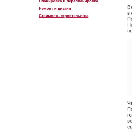
Планировка и перепланировка
В
Ремонт и дизайн
в
Стоимость строительства
П
Il
по
Ч
По
го
вс
е