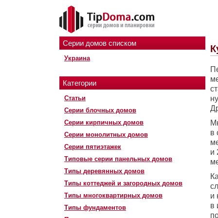
Серии домов списком
К
Украина
П
м
Категории
с
Статьи
ну
Др
Серии блочных домов
Серии кирпичных домов
М
в
Серии монолитных домов
м
Серии пятиэтажек
и 
Типовые серии панельных домов
ме
Типы деревянных домов
К
Типы коттеджей и загородных домов
с
Типы многоквартирных домов
и
в
Типы фундаментов
п