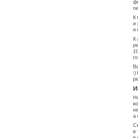
ф
пе
К 
и 
я 
К
р
1
г
Вс
:)
ре
И
Но
к
не
а
Ск
в 
в