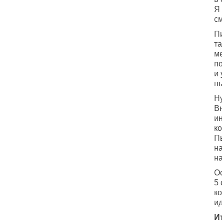
Я 
см
П
т
ме
п
и
п
Н
В
и
к
П
на
н
О
5 
к
и
И