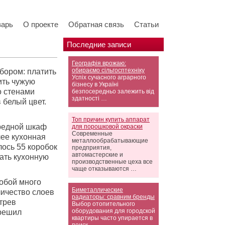
варь
О проекте
Обратная связь
Статьи
Последние записи
Географія врожаю:
обираємо сільгосптехніку
бором: платить
Успіх сучасного аграрного
ить чужую
бізнесу в Україні
о стенами
безпосередньо залежить від
здатності …
 белый цвет.
Топ причин купить аппарат
ередной шкаф
для порошковой окраски
Современные
лее кухонная
металлообрабатывающие
лось 55 коробок
предприятия,
автомастерские и
лать кухонную
производственные цеха все
чаще отказываются …
обой много
Биметаллические
личество слоев
радиаторы: сравним бренды
трев
Выбор отопительного
оборудования для городской
 решил
квартиры часто упирается в