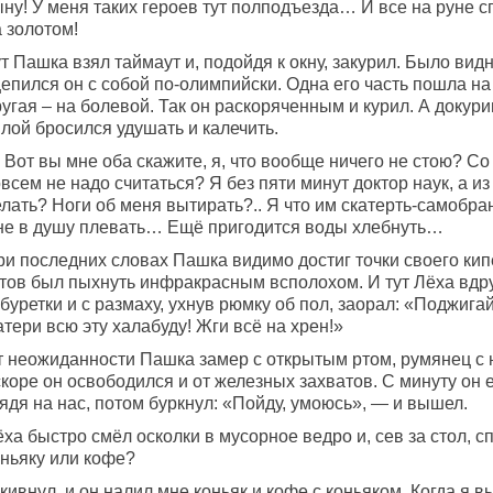
ну! У меня таких героев тут полподъезда… И все на руне сп
 золотом!
т Пашка взял таймаут и, подойдя к окну, закурил. Было видн
цепился он с собой по-олимпийски. Одна его часть пошла н
угая – на болевой. Так он раскоряченным и курил. А докури
лой бросился удушать и калечить.
 Вот вы мне оба скажите, я, что вообще ничего не стою? С
всем не надо считаться? Я без пяти минут доктор наук, а и
лать? Ноги об меня вытирать?.. Я что им скатерть-самобран
не в душу плевать… Ещё пригодится воды хлебнуть…
ри последних словах Пашка видимо достиг точки своего кип
отов был пыхнуть инфракрасным всполохом. И тут Лёха вдру
буретки и с размаху, ухнув рюмку об пол, заорал: «Поджига
тери всю эту халабуду! Жги всё на хрен!»
т неожиданности Пашка замер с открытым ртом, румянец с 
коре он освободился и от железных захватов. С минуту он 
ядя на нас, потом буркнул: «Пойду, умоюсь», — и вышел.
ха быстро смёл осколки в мусорное ведро и, сев за стол, с
оньяку или кофе?
кивнул, и он налил мне коньяк и кофе с коньяком. Когда я 