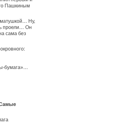
его Пашкиным
ё матушкой… Ну,
шь проели… Он
она сама без
нокровного:
цы-бумага»…
 Самые
мага