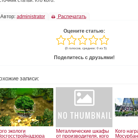
точник статьи: Кто кого.
Автор:
administrator
Распечатать
Оцените статью:
(0 голосов, среднее: 0 из 5)
Поделитесь с друзьями!
охожие записи:
ого экологи
Металлические шкафы
Кого нагр
осгосстройнадзора
от производителя, кого
Мосурбан