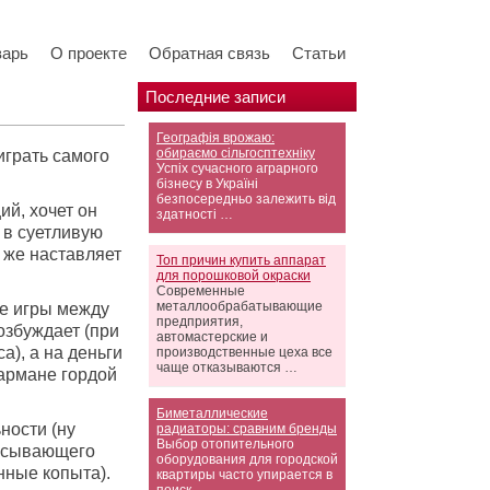
варь
О проекте
Обратная связь
Статьи
Последние записи
Географія врожаю:
обираємо сільгосптехніку
играть самого
Успіх сучасного аграрного
бізнесу в Україні
безпосередньо залежить від
ий, хочет он
здатності …
 в суетливую
я же наставляет
Топ причин купить аппарат
для порошковой окраски
Современные
металлообрабатывающие
ие игры между
предприятия,
озбуждает (при
автомастерские и
а), а на деньги
производственные цеха все
чаще отказываются …
кармане гордой
Биметаллические
ности (ну
радиаторы: сравним бренды
Выбор отопительного
лясывающего
оборудования для городской
нные копыта).
квартиры часто упирается в