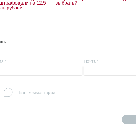
штрафовали на 12,5
выбрать?
лн рублей
сть
мя
*
Почта
*