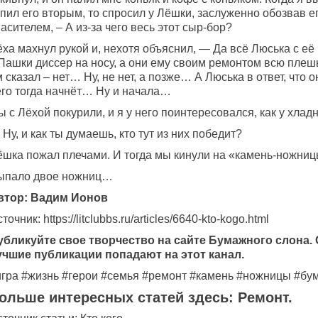
апил его вторым, то спросил у Лёшки, заслуженно обозвав 
асителем, – А из-за чего весь этот сыр-бор?
ёха махнул рукой и, нехотя объяснил, — Да всё Люська с е
 Пашки диссер на носу, а они ему своим ремонтом всю пле
 сказал – нет… Ну, не нет, а позже… А Люська в ответ, что 
его тогда начнёт… Ну и начала…
 с Лёхой покурили, и я у него поинтересовался, как у хлад
Ну, и как ты думаешь, кто тут из них победит?
ёшка пожал плечами. И тогда мы кинули на «камень-ножни
ыпало двое ножниц…
втор:
Вадим Ионов
точник: https://litclubbs.ru/articles/6640-kto-kogo.html
убликуйте свое творчество на
сайте Бумажного слона
.
учшие публикации попадают на этот канал.
игра #жизнь #герои #семья #ремонт #камень #ножницы #бу
ольше интересных статей здесь: Ремонт.