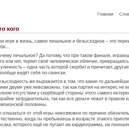
Главная
Сло
то кого
и игре в жизнь, самое печальное и безысходное – это пере
ебя…
очему печальное? Да потому, что при таком финале, играющ
го или нет, теряет своё человеческое обличие, превращаясь
уличность – одна часть которой скорбит и причитает, друга
вообще ведёт себя по-свински.
езысходность же выражается в том, что какие-то дальнейш
ими двумя уже невозможны, так как партия на интерес не в
лном отсутствии у скорбящей стороны этого самого интерес
крайне затруднительна, так как все деньги лежат в правом 
емпионской половины.
 отказаться от этой игры невозможно по причине обязатель
стественно, когда ты пребываешь в возрасте этакого прип
ысака, которого ещё не пугают ни кардиограмма, ни поноше