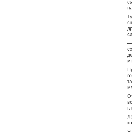
сы
на
Ту
с
др
си
—
со
де
м
П
г
та
ма
О
вс
гл
Лё
к
Я 