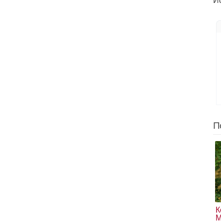
Ис
П
К
М