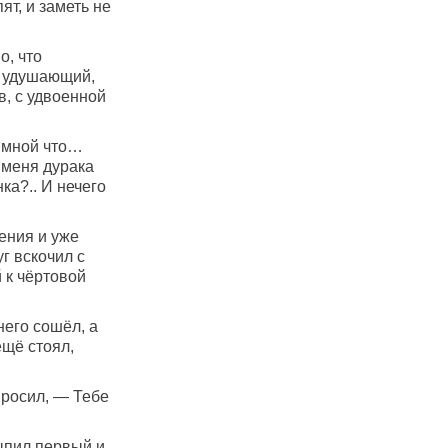
ят, и заметь не
о, что
а удушающий,
в, с удвоенной
о мной что…
з меня дурака
ка?.. И нечего
ения и уже
г вскочил с
й к чёртовой
него сошёл, а
ещё стоял,
просил, — Тебе
выпил первый и