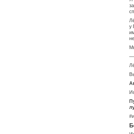
з
сп
Л
у
им
н
Мы
— 
Л
В
А
Ис
П
л
#
Б