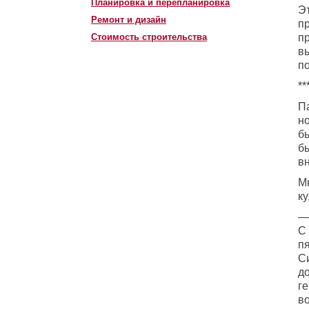
Планировка и перепланировка
Эт
Ремонт и дизайн
пр
Стоимость строительства
п
вы
п
**
П
н
б
б
в
Мн
к
— 
С 
п
С
д
г
в