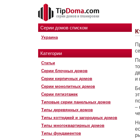
Серии домов списком
К
Украина
Пр
с
Категории
П
Статьи
то
Серии блочных домов
дв
Серии кирпичных домов
и 
Серии монолитных домов
Б
Серии пятиэтажек
эт
по
Типовые серии панельных домов
– 
Типы деревянных домов
ч
Типы коттеджей и загородных домов
Но
Типы многоквартирных домов
е
Типы фундаментов
р