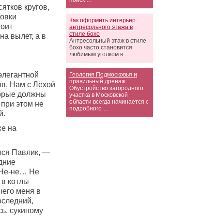
поиск …
сятков кругов,
ловки
Как оформить интерьер
тоит
антресольного этажа в
стиле бохо
на вылет, а в
Антресольный этаж в стиле
бохо часто становится
любимым уголком в …
элегантной
Геология Подмосковья и
правильный дренаж
ов. Нам с Лёхой
Обустройство загородного
торые должны
участка в Московской
области всегда начинается с
 при этом не
подробного …
й.
же на
лся Павлик, —
дние
? Не-не… Не
 в котлы
чего меня в
оследний,
ь, сукиному