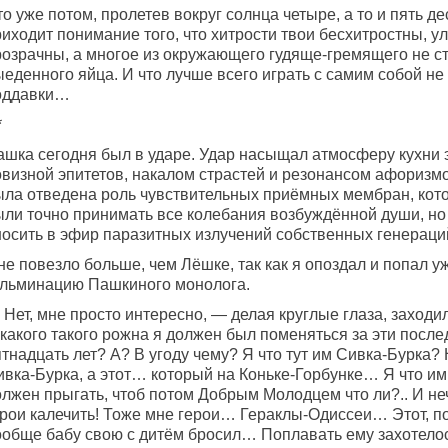
о уже потом, пролетев вокруг солнца четыре, а то и пять де
иходит понимание того, что хитрости твои бесхитростны, у
розрачны, а многое из окружающего гудяще-гремящего не с
еденного яйца. И что лучше всего играть с самим собой не 
оддавки…
*
ашка сегодня был в ударе. Удар насыщал атмосферу кухни 
овизной эпитетов, накалом страстей и резонансом афоризм
ыла отведена роль чувствительных приёмных мембран, ко
ыли точно принимать все колебания возбуждённой души, но
носить в эфир паразитных излучений собственных генераци
е повезло больше, чем Лёшке, так как я опоздал и попал у
ульминацию Пашкиного монолога.
Нет, мне просто интересно, — делая круглые глаза, заходи
какого такого рожна я должен был поменяться за эти после
ятнадцать лет? А? В угоду чему? Я что тут им Сивка-Бурка
ивка-Бурка, а этот… который на Коньке-Горбунке… Я что им
олжен прыгать, чтоб потом Добрым Молодцем что ли?.. И не
ерои калечить! Тоже мне герои… Гераклы-Одиссеи… Этот, п
ообще бабу свою с дитём бросил… Поплавать ему захотелос