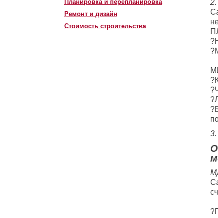
Планировка и перепланировка
2
С
Ремонт и дизайн
н
Стоимость строительства
П
?
?
⠀
М
?К
?
?
?
п
3.
О
м
М
С
сч
⠀
?П