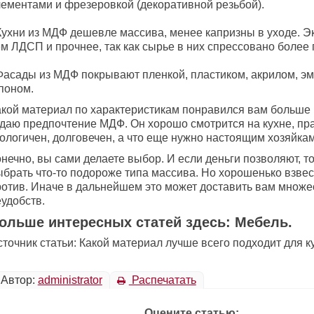
лементами и фрезеровкой (декоративной резьбой).
Кухни из МДФ дешевле массива, менее капризны в уходе. Э
м ЛДСП и прочнее, так как сырье в них спрессовано более 
Фасады из МДФ покрывают пленкой, пластиком, акрилом, э
поном.
акой материал по характеристикам понравился вам больше 
тдаю предпочтение МДФ. Он хорошо смотрится на кухне, пра
кологичен, долговечен, а что еще нужно настоящим хозяйка
нечно, вы сами делаете выбор. И если деньги позволяют, т
брать что-то подороже типа массива. Но хорошенько взвесь
ротив. Иначе в дальнейшем это может доставить вам множе
удобств.
ольше интересных статей здесь: Мебель.
точник статьи: Какой материал лучше всего подходит для к
Автор:
administrator
Распечатать
Оцените статью: