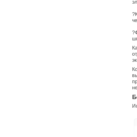
э
⠀
?
че
⠀
?
ш
К
о
э
Ко
вы
п
не
Б
Ис