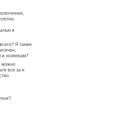
кологичнее,
плотно.
малью и
всего? Я также
ктичен,
м и хозяевам?
о можно
те все за и
ство
ухни?.