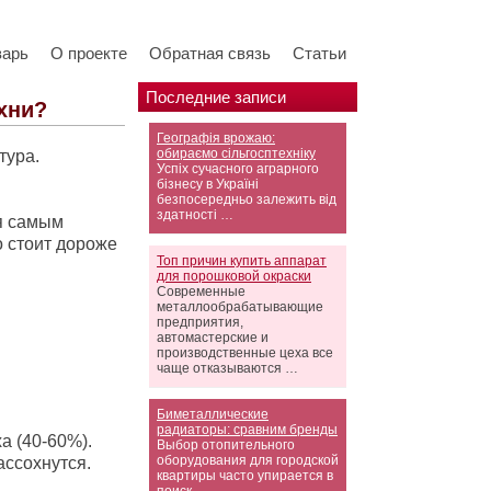
варь
О проекте
Обратная связь
Статьи
Последние записи
хни?
Географія врожаю:
обираємо сільгосптехніку
тура.
Успіх сучасного аграрного
бізнесу в Україні
безпосередньо залежить від
здатності …
я самым
о стоит дороже
Топ причин купить аппарат
для порошковой окраски
Современные
металлообрабатывающие
предприятия,
автомастерские и
производственные цеха все
чаще отказываются …
Биметаллические
радиаторы: сравним бренды
а (40-60%).
Выбор отопительного
оборудования для городской
ссохнутся.
квартиры часто упирается в