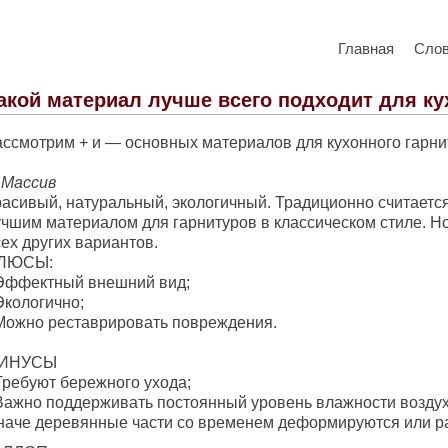
Главная
Сло
акой материал лучше всего подходит для ку
ассмотрим + и — основных материалов для кухонного гарни
 Массив
расивый, натуральный, экологичный. Традиционно считаетс
учшим материалом для гарнитуров в классическом стиле. Н
ех других вариантов.
ЛЮСЫ:
Эффектный внешний вид;
Экологично;
Можно реставрировать повреждения.
ИНУСЫ
Требуют бережного ухода;
Важно поддерживать постоянный уровень влажности воздух
наче деревянные части со временем деформируются или ра