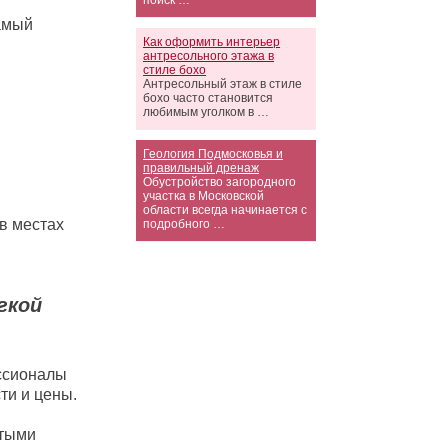
поиск …
амый
Как оформить интерьер
антресольного этажа в
стиле бохо
Антресольный этаж в стиле
бохо часто становится
любимым уголком в …
Геология Подмосковья и
правильный дренаж
Обустройство загородного
участка в Московской
области всегда начинается с
в местах
подробного …
гкой
ссионалы
ти и цены.
утыми