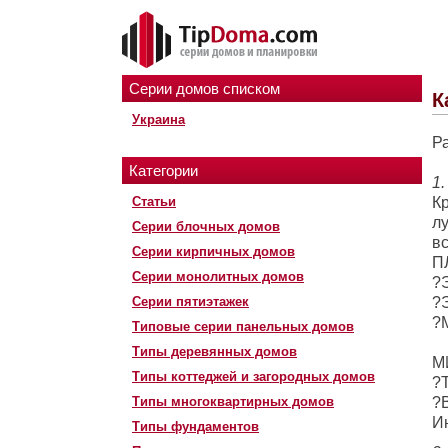
Серии домов списком
К
Украина
Р
⠀
Категории
1.
Статьи
К
л
Серии блочных домов
вс
Серии кирпичных домов
П
Серии монолитных домов
?
Серии пятиэтажек
?
?
Типовые серии панельных домов
⠀
Типы деревянных домов
М
Типы коттеджей и загородных домов
?
Типы многоквартирных домов
?
И
Типы фундаментов