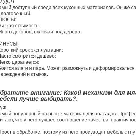
. ЛДСП
амый доступный среди всех кухонных материалов. Он же с
едолговечный.
ЛЮСЫ:
Низкая стоимость;
Много декоров, включая под дерево.
ИНУСЫ:
ороткий срок эксплуатации;
Часто смотрится дешево;
Легко царапается;
Боится влаги и пара. Может размокнуть и деформироваться 
овреждений и стыков.
братите внимание: Какой механизм для мя
ебели лучше выбирать?.
ДФ
амый популярный на рынке материал для фасадов. Профе
итают, что у него лучшее соотношение качества, практичнос
рост в обработке, поэтому из него производят мебель с гн