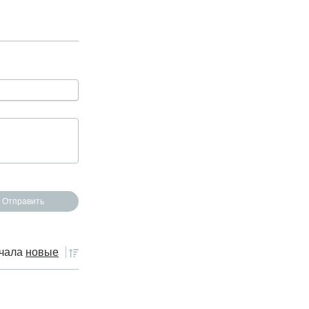
чала
новые