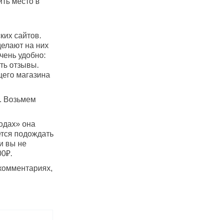
ть место в
ких сайтов.
елают на них
чень удобно:
ть отзывы.
щего магазина
е. Возьмем
годах» она
ется подождать
и вы не
00₽.
 комментариях,