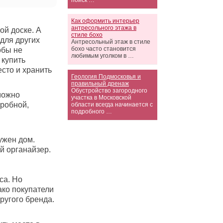
поиск …
Как оформить интерьер
антресольного этажа в
ой доске. А
стиле бохо
для других
Антресольный этаж в стиле
бохо часто становится
обы не
любимым уголком в …
 купить
есто и хранить
Геология Подмосковья и
правильный дренаж
Обустройство загородного
можно
участка в Московской
еробной,
области всегда начинается с
подробного …
ужен дом.
й органайзер.
са. Но
ако покупатели
другого бренда.