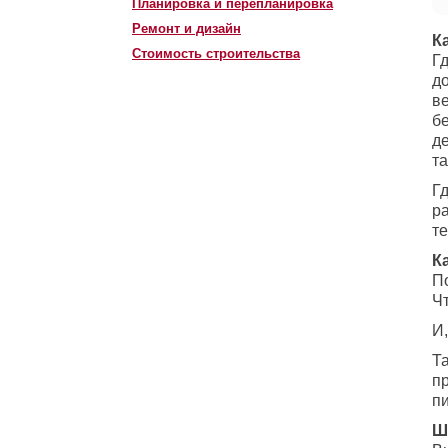
Планировка и перепланировка
Ремонт и дизайн
К
Стоимость строительства
Гд
до
ве
бе
де
та
Гд
ра
те
К
П
Чт
И,
Т
пр
пи
Ш