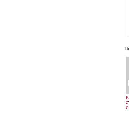
П
К
с
и