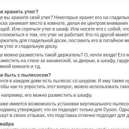
ак хранить утюг?
е вы храните свой утюг? Некоторые хранят его на гладильн
ска занимает место в комнате, делая ее центром внимания 
щей. Или спрячьте утюг в шкаф. Или носите его с собой, чт
спокоиться о том, что утюг не работает. Кто-то другой может
ржатель для гладильной доски, поставить его в потайное м
м утюг и гладильную доску.
е можно разместить такой держатель? О, почти везде! Его 
зместить на стене за занавеской, за дверью, в шкафу, гард
мной комнате и т.д.
ак быть с пылесосом?
очти в каждом доме есть пылесос со шнуром. И ему также н
обы как-то упростить этот вопрос, можно использовать тако
 например, его можно разместить в шкафу.
акже имеется возможность установки вертикального пылесо
одавец утверждает, что он подходит только для Dyson. Одн
шут в своих отзывах, что подставка отлично подходит для 
вабра