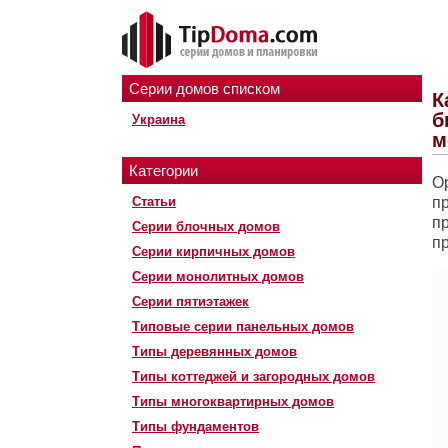
Серии домов списком
К
б
Украина
м
Категории
О
Статьи
пр
п
Серии блочных домов
пр
Серии кирпичных домов
Серии монолитных домов
Серии пятиэтажек
Типовые серии панельных домов
Типы деревянных домов
Типы коттеджей и загородных домов
Типы многоквартирных домов
Типы фундаментов