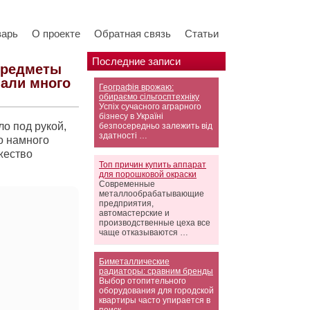
варь
О проекте
Обратная связь
Статьи
Последние записи
 предметы
мали много
Географія врожаю:
обираємо сільгосптехніку
Успіх сучасного аграрного
бізнесу в Україні
о под рукой,
безпосередньо залежить від
здатності …
о намного
жество
Топ причин купить аппарат
для порошковой окраски
Современные
металлообрабатывающие
предприятия,
автомастерские и
производственные цеха все
чаще отказываются …
Биметаллические
радиаторы: сравним бренды
Выбор отопительного
оборудования для городской
квартиры часто упирается в