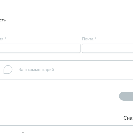
сть
мя
*
Почта
*
Сна