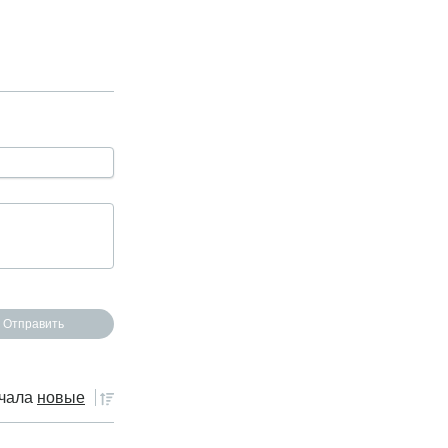
чала
новые