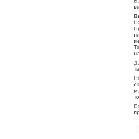
В
в
В
На
П
н
ки
Т
на
Д
т
На
со
ме
т
Е
пр