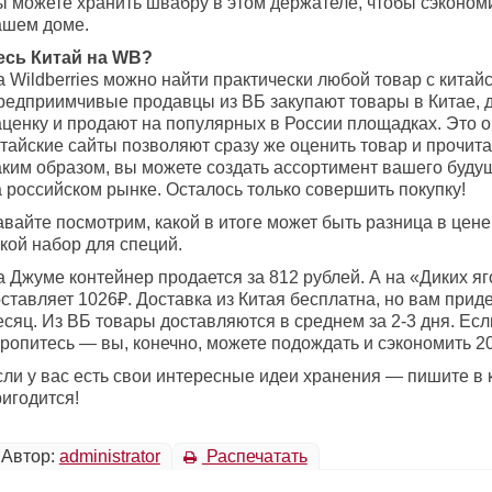
ы можете хранить швабру в этом держателе, чтобы сэкономи
ашем доме.
есь Китай на WB?
 Wildberries можно найти практически любой товар с китайс
редприимчивые продавцы из ВБ закупают товары в Китае, д
аценку и продают на популярных в России площадках. Это о
тайские сайты позволяют сразу же оценить товар и прочита
аким образом, вы можете создать ассортимент вашего буду
 российском рынке. Осталось только совершить покупку!
авайте посмотрим, какой в итоге может быть разница в цен
акой набор для специй.
 Джуме контейнер продается за 812 рублей. А на «Диких я
ставляет 1026₽. Доставка из Китая бесплатна, но вам прид
сяц. Из ВБ товары доставляются в среднем за 2-3 дня. Есл
оропитесь — вы, конечно, можете подождать и сэкономить 2
сли у вас есть свои интересные идеи хранения — пишите в
игодится!
Автор:
administrator
Распечатать