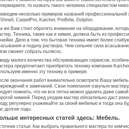
упермаркете, то назвать такого человека специалистом нев
риведем несколько примеров названий профессиональной 
Shnell, CarpetPro, Karcher, ProBrite, Dolphin.
ак же Вам стоит обратить внимание на оборудование, котор
стер. Техника, также как и химия, должна быть из професс
нейки. Дело в том, что бытовая техника имеет более слабу
сасывания и подачу раствора. Чем сильнее сила всасывани
рязи сможет собрать пылесос.
 виду малого количества обслуживающих сервисов, особенн
стера предпочитают приобретать технику компании Karcher.
спользуем именно эту технику в примере.
осле окончания работ внимательно осмотрите Вашу мебель
овреждений и замечаний. Свои пожелания озвучьте мастеру
ледует помнить, что не все пятна можно удалить даже само
орогой химией. Перед уходом мастер обязательно даст рек
оду, регулярно ухаживайте за своей мебелью и тогда она б
с долгие годы.
ольше интересных статей здесь: Мебель.
точник статьи: Как выбрать правильного мастера по химчис