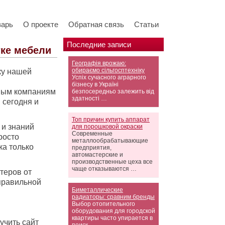
варь
О проекте
Обратная связь
Статьи
Последние записи
тке мебели
Географія врожаю:
обираємо сільгосптехніку
ку нашей
Успіх сучасного аграрного
бізнесу в Україні
овым компаниям
безпосередньо залежить від
здатності …
 сегодня и
Топ причин купить аппарат
 и знаний
для порошковой окраски
Современные
росто
металлообрабатывающие
ка только
предприятия,
автомастерские и
производственные цеха все
чаще отказываются …
теров от
правильной
Биметаллические
радиаторы: сравним бренды
Выбор отопительного
оборудования для городской
квартиры часто упирается в
учить сайт