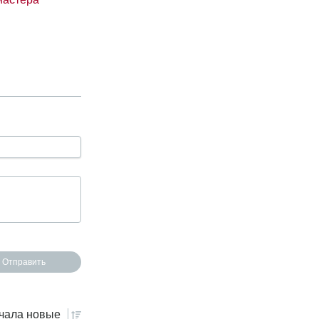
чала
новые