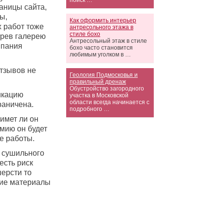
поиск …
аницы сайта,
ы,
Как оформить интерьер
 работ тоже
антресольного этажа в
стиле бохо
рев галерею
Антресольный этаж в стиле
мпания
бохо часто становится
любимым уголком в …
тзывов не
Геология Подмосковья и
правильный дренаж
Обустройство загородного
икацию
участка в Московской
области всегда начинается с
раничена.
подробного …
имет ли он
мию он будет
е работы.
з сушильного
есть риск
ерсти то
кие материалы