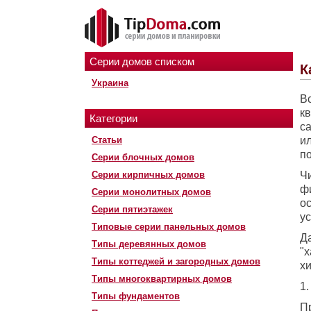
Серии домов списком
К
Украина
В
кв
Категории
с
Статьи
и
п
Серии блочных домов
Серии кирпичных домов
Ч
ф
Серии монолитных домов
ос
Серии пятиэтажек
ус
Типовые серии панельных домов
Д
Типы деревянных домов
"
Типы коттеджей и загородных домов
хи
Типы многоквартирных домов
1.
Типы фундаментов
П