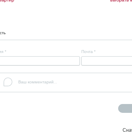
сть
мя
*
Почта
*
Сна