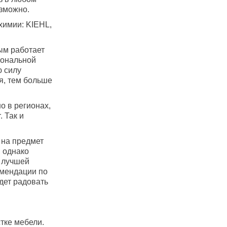
озможно.
химии: KIEHL,
ым работает
иональной
ю силу
я, тем больше
о в регионах,
 Так и
 на предмет
, однако
й лучшей
омендации по
удет радовать
тке мебели.