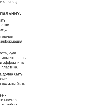
и он спец.
спальни?.
ить
нство
ежу.
наличие
а информация
ста, куда
м момент очень
й эффект и то
 пластика.
а долна быть
азие
и должны быть
ее к
ли мастер
ь в любом