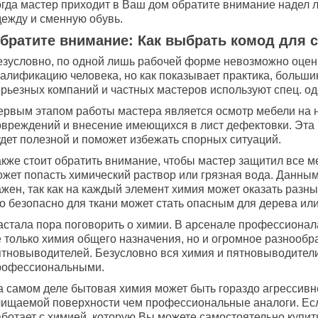
огда мастер приходит в Ваш дом обратите внимание надел л
дежду и сменную обувь.
братите внимание: Как выбрать комод для 
езусловно, по одной лишь рабочей форме невозможно оцен
валификацию человека, но как показывает практика, больши
ерьезных компаний и частных мастеров используют спец. од
ервым этапом работы мастера является осмотр мебели на 
овреждений и внесение имеющихся в лист дефектовки. Эт
удет полезной и поможет избежать спорных ситуаций.
кже стоит обратить внимание, чтобы мастер защитил все ме
ожет попасть химический раствор или грязная вода. Данны
жен, так как на каждый элемент химия может оказать разны
о безопасно для ткани может стать опасным для дерева или
астала пора поговорить о химии. В арсенале профессионал
е только химия общего назначения, но и огромное разнообр
ятновыводителей. Безусловно вся химия и пятновыводител
рофессиональными.
а самом деле бытовая химия может быть гораздо агрессивн
чищаемой поверхности чем профессиональные аналоги. Ес
аботает с химией, которую Вы можете самостоятельно купит