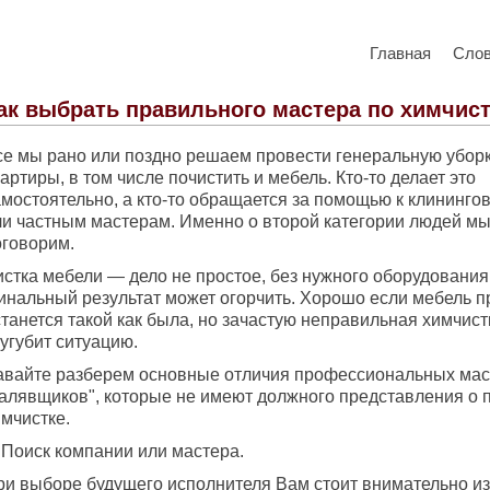
Главная
Сло
ак выбрать правильного мастера по химчис
се мы рано или поздно решаем провести генеральную убор
артиры, в том числе почистить и мебель. Кто-то делает это
амостоятельно, а кто-то обращается за помощью к клининг
ли частным мастерам. Именно о второй категории людей мы
оговорим.
истка мебели — дело не простое, без нужного оборудования
инальный результат может огорчить. Хорошо если мебель п
танется такой как была, но зачастую неправильная химчист
угубит ситуацию.
авайте разберем основные отличия профессиональных мас
халявщиков", которые не имеют должного представления о 
мчистке.
 Поиск компании или мастера.
ри выборе будущего исполнителя Вам стоит внимательно из