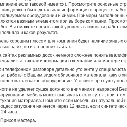
омпании( если таковой имеется). Просмотрите основные стр
а них должна быть детальная информация о процессе работ
спользуемом оборудовании и химии. Примеры выполненных
вляются важным элементом при выборе компании. Просмот
абот, Вы сможете понять какой уровень сложности работ ко
полняла и каков результат.
чень хорошим плюсом для компании будет наличие живых о
лько на их, но и сторонних сайтах.
а сайтах рекламных досок немного сложнее понять квалиф
пециалиста, так как информация о компании или мастере ог
ри телефонном разговоре детально уточните у специалиста 
пыт работы с Вашим видом обивочного материала, какую хи
пользовать и какое оборудование. Уточните про сушку посл
ногие не уделяет сушке должного внимания и напрасно! Бе
орудования мебель может высыхать около суток , при этом 
атухания материала. Помните если мебель из натуральной ш
оцесс затухания начнется через 12 часов, если синтетичес
 24 часа.
 Приход мастера.