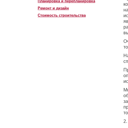
Планировка и перепланировка
к
Ремонт и дизайн
н
Стоимость строительства
и
я
р
вы
О
то
Н
с
П
о
ис
М
об
з
пр
то
2.