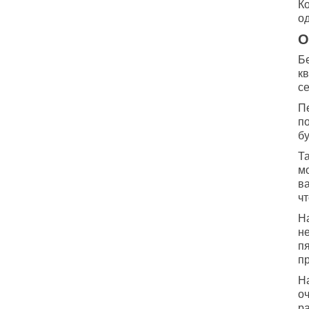
К
о
О
Б
к
с
П
п
б
Та
м
ва
чт
Н
н
п
п
Н
о
р