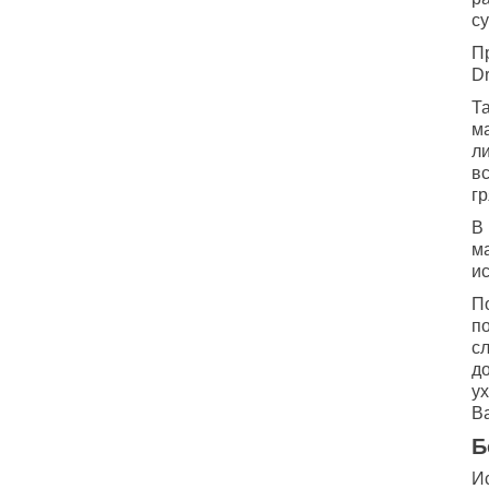
с
П
Dr
Т
ма
ли
в
г
В
ма
и
П
п
с
д
ух
Ва
Б
Ис