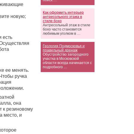
поиск …
ерживающие
Как оформить интерьер
вите новую;
антресольного этажа в
стиле бохо
Антресольный этаж в стиле
бохо часто становится
любимым уголком в …
и есть
 Осуществляя
Геология Подмосковья и
бота
правильный дренаж
Обустройство загородного
участка в Московской
области всегда начинается с
подробного …
же ее менять.
Чтобы ручка
рация
положении.
братной
алла, она
т к резиновому
а место, и
которое