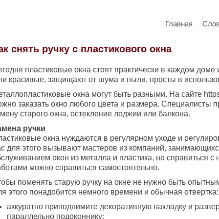
Главная
Сло
ак снять ручку с пластикового окна
егодня пластиковые окна стоят практически в каждом доме 
ни красивые, защищают от шума и пыли, просты в использо
таллопластиковые окна могут быть разными. На сайте https:
ожно заказать окно любого цвета и размера. Специалисты п
мену старого окна, остекление лоджии или балкона.
амена ручки
ластиковые окна нуждаются в регулярном уходе и регулиров
ас для этого вызывают мастеров из компаний, занимающихс
бслуживанием окон из металла и пластика, но справиться с
аботами можно справиться самостоятельно.
тобы поменять старую ручку на окне не нужно быть опытны
ля этого понадобится немного времени и обычная отвертка:
аккуратно приподнимите декоративную накладку и разве
параллельно подоконнику;