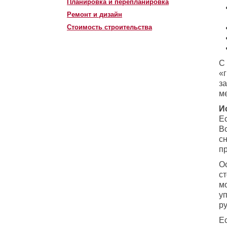
Планировка и перепланировка
Ремонт и дизайн
Стоимость строительства
С
«
за
м
И
Ес
В
сн
пр
Ос
с
м
уп
ру
Ес