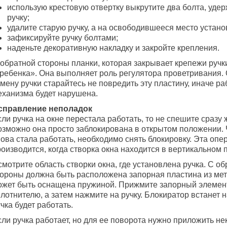
использую крестовую отвертку выкрутите два болта, уд
ручку;
удалите старую ручку, а на освободившееся место устано
зафиксируйте ручку болтами;
наденьте декоративную накладку и закройте крепления.
 обратной стороны планки, которая закрывает крепежи ручк
гребенка». Она выполняет роль регулятора проветривания.
мену ручки старайтесь не повредить эту пластину, иначе ра
еханизма будет нарушена.
справление неполадок
ли ручка на окне перестала работать, то не спешите сразу 
озможно она просто заблокирована в открытом положении. 
ова стала работать, необходимо снять блокировку. Эта опе
оизводится, когда створка окна находится в вертикальном 
мотрите область створки окна, где установлена ручка. С о
тороны должна быть расположена запорная пластина из мет
ожет быть оснащена пружиной. Прижмите запорный элемен
лотнителю, а затем нажмите на ручку. Блокиратор встанет н
чка будет работать.
ли ручка работает, но для ее поворота нужно приложить не