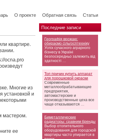
варь
О проекте
Обратная связь
Статьи
Последние записи
Географія врожаю:
обираємо сільгосптехніку
или квартире.
Успіх сучасного аграрного
вании.
бізнесу в Україні
безпосередньо залежить від
//ocna.pro
здатності …
роизведут
Топ причин купить аппарат
для порошковой окраски
Современные
металлообрабатывающие
ке. Многие из
предприятия,
я установкой и
автомастерские и
 некоторыми
производственные цеха все
чаще отказываются …
м мастером.
Биметаллические
радиаторы: сравним бренды
Выбор отопительного
оборудования для городской
рните ее
квартиры часто упирается в