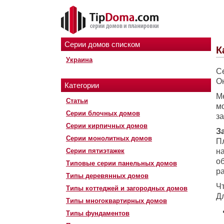
Серии домов списком
К
Украина
С
О
Категории
Ме
Статьи
м
Серии блочных домов
за
Серии кирпичных домов
З
Серии монолитных домов
П
Серии пятиэтажек
н
о
Типовые серии панельных домов
р
Типы деревянных домов
Ч
Типы коттеджей и загородных домов
Д
Типы многоквартирных домов
Типы фундаментов