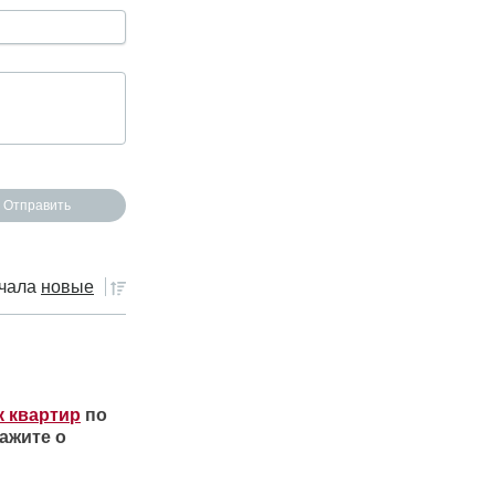
чала
новые
к квартир
по
ажите о