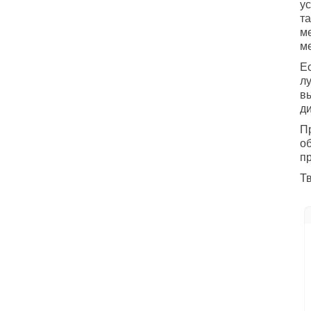
ус
та
м
ме
Ес
л
вы
ди
П
о
пр
Т