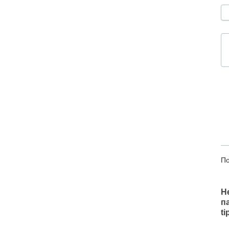
По
Н
п
t