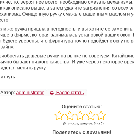
илие, то, вероятнее всего, необходимо смазать механизмы.
к как описано выше, а затем удалите загрязнения со всех 
еханизма. Очищенную ручку смажьте машинным маслом и у
сто.
ли же ручка пришла в негодность, и вы хотите ее заменить,
учше в фирме, которая занималась установкой ваших окон. 
 будете уверены, что фурнитура точно подойдет к окну по 
зайну.
риобретать дешевые ручки на рынке не советуем. Китайски
бычно бывают низкого качества. И уже через некоторое вре
идется менять ручку.
витнуть
Автор:
administrator
Распечатать
Оцените статью:
(0 голосов, среднее: 0 из 5)
Поделитесь с друзьями!