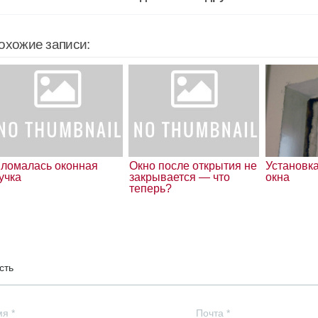
охожие записи:
ломалась оконная
Окно после открытия не
Установка
учка
закрывается — что
окна
теперь?
сть
мя
*
Почта
*