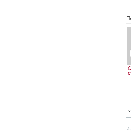
П
С
р
Го
И