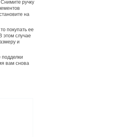
 Снимите ручку
элементов
становите на
 то покупать ее
В этом случае
размеру и
е подделки
мя вам снова