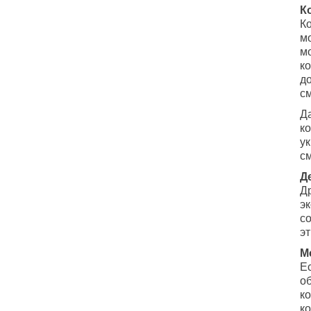
К
Ко
м
м
ко
д
см
Д
к
ук
с
Д
Д
э
с
э
М
Ес
о
ко
ко