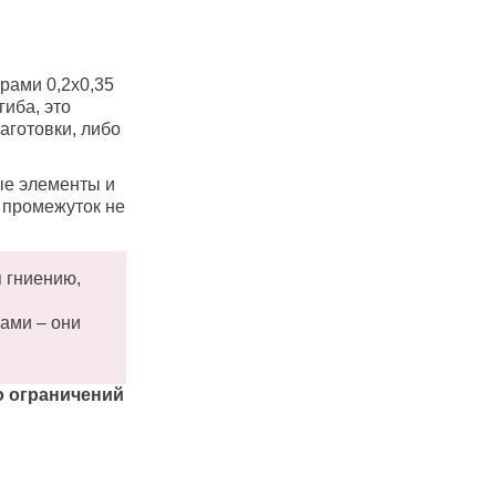
трами 0,2х0,35
иба, это
аготовки, либо
ые элементы и
 промежуток не
я гниению,
ами – они
то ограничений