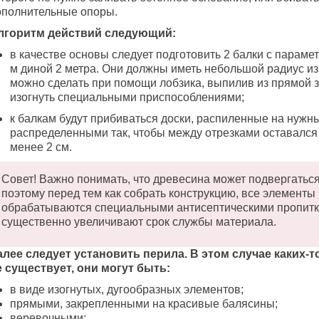
ополнительные опоры.
лгоритм действий следующий:
в качестве основы следует подготовить 2 балки с параме
м диной 2 метра. Они должны иметь небольшой радиус изг
можно сделать при помощи лобзика, выпилив из прямой з
изогнуть специальными приспособлениями;
к балкам будут прибиваться доски, распиленные на нужн
распределенными так, чтобы между отрезками оставался
менее 2 см.
Совет! Важно понимать, что древесина может подвергатьс
поэтому перед тем как собрать конструкцию, все элементы
обрабатываются специальными антисептическими пропитк
существенно увеличивают срок службы материала.
алее следует установить перила. В этом случае каких-
е существует, они могут быть:
в виде изогнутых, дугообразных элементов;
прямыми, закрепленными на красивые балясины;
веревочными;