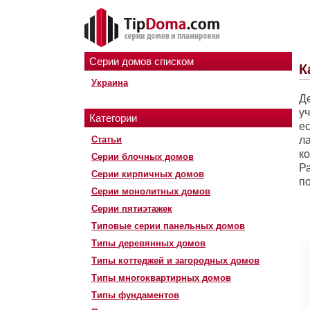
Серии домов списком
К
Украина
Д
у
Категории
ес
Статьи
л
ко
Серии блочных домов
Р
Серии кирпичных домов
п
Серии монолитных домов
Серии пятиэтажек
Типовые серии панельных домов
Типы деревянных домов
Типы коттеджей и загородных домов
Типы многоквартирных домов
Типы фундаментов