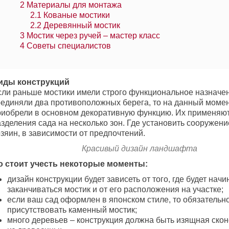
2
Материалы для монтажа
2.1
Кованые мостики
2.2
Деревянный мостик
3
Мостик через ручей – мастер класс
4
Советы специалистов
иды конструкций
сли раньше мостики имели строго функциональное назначе
оединяли два противоположных берега, то на данный момен
риобрели в основном декоративную функцию. Их применяю
зделения сада на несколько зон. Где установить сооружени
зяин, в зависимости от предпочтений.
Красивый дизайн ландшафта
о стоит учесть некоторые моменты:
дизайн конструкции будет зависеть от того, где будет начи
заканчиваться мостик и от его расположения на участке;
если ваш сад оформлен в японском стиле, то обязательн
присутствовать каменный мостик;
много деревьев – конструкция должна быть изящная ско