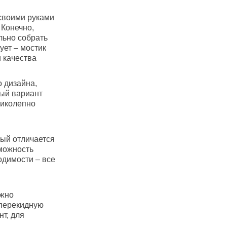
 своими руками
 Конечно,
льно собрать
ует – мостик
 качества
 дизайна,
ный вариант
ликолепно
рый отличается
зможность
одимости – все
ожно
 перекидную
нт, для