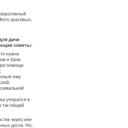
екоративный
Фото красивых,
для дачи
ующие советы:
 то нужно
ом и баня
 при помощи
;
печьте ему
ской;
аксимальной
ика упирался в
о так общий
стик через нее
нных досок. Но,