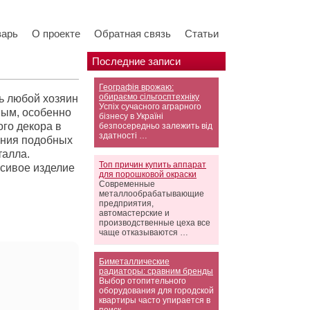
варь
О проекте
Обратная связь
Статьи
Последние записи
Географія врожаю:
обираємо сільгосптехніку
ь любой хозяин
Успіх сучасного аграрного
ным, особенно
бізнесу в Україні
ого декора в
безпосередньо залежить від
здатності …
ания подобных
талла.
Топ причин купить аппарат
асивое изделие
для порошковой окраски
Современные
металлообрабатывающие
предприятия,
автомастерские и
производственные цеха все
чаще отказываются …
Биметаллические
радиаторы: сравним бренды
Выбор отопительного
оборудования для городской
квартиры часто упирается в