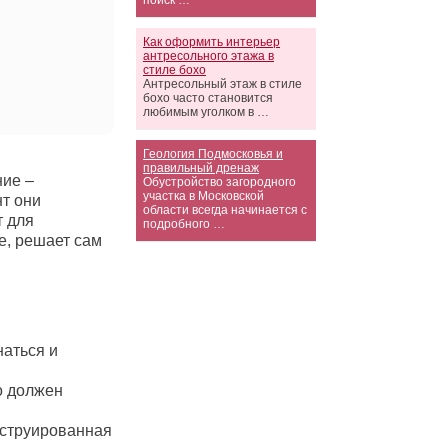
поиск …
Как оформить интерьер
антресольного этажа в
стиле бохо
Антресольный этаж в стиле
бохо часто становится
любимым уголком в …
Геология Подмосковья и
правильный дренаж
ние –
Обустройство загородного
участка в Московской
т они
области всегда начинается с
т для
подробного …
е, решает сам
наться и
о должен
нструированная