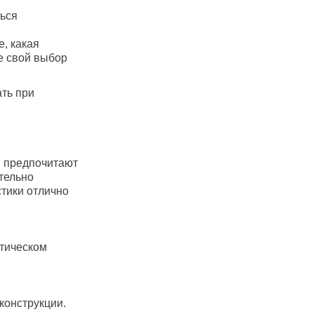
ться
е, какая
е свой выбор
ать при
и предпочитают
тельно
тики отлично
отическом
конструкции.