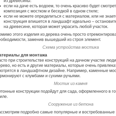
из древесины:
если на даче есть водоем, то очень красиво будет смотре
композиция с мостком и беседкой в одном стиле;
если не можете определиться с материалом, или не знает
конструкция впишется в ландшафт идеально – остановит
на древесине, которая может украсить любой участок.
омимо этого изделия из дерева очень просто отремонтиров
еобходимости, заменив вышедший из строя элемент.
Схема устройства мостика
атериалы для монтажа
асто при строительстве конструкций на дачном участке люд
рево, но есть и другие материалы, которые очень привлека
мотрятся в ландшафтном дизайне. Например, каменные мос
армонируют с клумбами и сухими ручьями.
Мостик из камня
етонные конструкции подойдут для сада, оформленного в г
иле.
Сооружение из бетона
ассмотрим подробно самые популярные и востребованные 