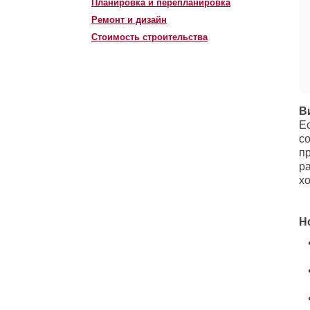
Планировка и перепланировка
Ремонт и дизайн
Стоимость строительства
В
Е
с
п
ра
хо
Н