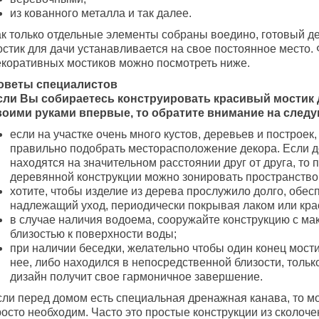
из кованного металла и так далее.
ак только отдельные элементы собраны воедино, готовый д
стик для дачи устанавливается на свое постоянное место. 
екоративных мостиков можно посмотреть ниже.
оветы специалистов
сли Вы собираетесь конструировать красивый мостик 
воими руками впервые, то обратите внимание на след
если на участке очень много кустов, деревьев и построек,
правильно подобрать месторасположение декора. Если д
находятся на значительном расстоянии друг от друга, то
деревянной конструкции можно зонировать пространство
хотите, чтобы изделие из дерева прослужило долго, обес
надлежащий уход, периодически покрывая лаком или кра
в случае наличия водоема, сооружайте конструкцию с м
близостью к поверхности воды;
при наличии беседки, желательно чтобы один конец мост
нее, либо находился в непосредственной близости, тольк
дизайн получит свое гармоничное завершение.
сли перед домом есть специальная дренажная канава, то мо
осто необходим. Часто это простые конструкции из сколоче