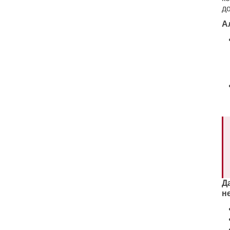
д
А
Д
н