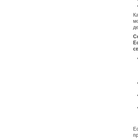
К
мо
д
С
Е
с
Е
пр