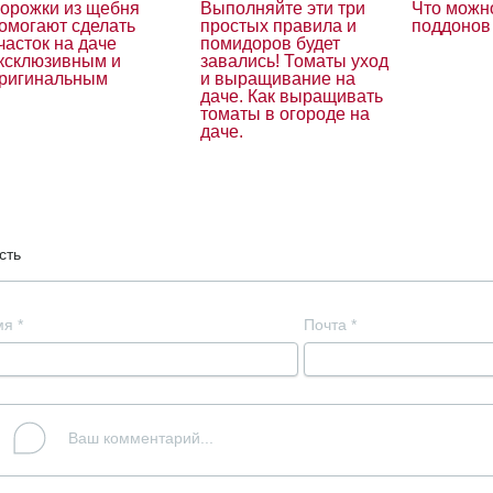
орожки из щебня
Выполняйте эти три
Что можно
омогают сделать
простых правила и
поддонов
часток на даче
помидоров будет
ксклюзивным и
завались! Томаты уход
ригинальным
и выращивание на
даче. Как выращивать
томаты в огороде на
даче.
сть
мя
*
Почта
*