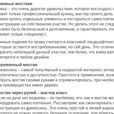
ованые мостики
вка – это очень дорогое удовольствие, которое воссоздать
ожет только профессиональный кузнец, мастер своего дела.
ожно купить отдельные элементы и постараться самостояте
нструкцию на собственном участке. Но делать этого не след
олжен быть безопасным и долговечным, а гарантировать эти
ожет только специалист.
анные изделия по праву считаются классикой ландшафтного
оторые остаются востребованными, по сей день. Это отлич
расить небольшой дачный участок, тем более, что ковка ве
мотрится в любом дизайне.
еревянный мостик
ревесина – самый популярный и недорогой материал, кото
кологичностью и доступностью. Простота в применении, во
обрать мостик своими руками и отремонтировать, при необх
ти преимущества имеет дерево.
остик через ручей – мастер класс
ли на даче нет водоема – не проблема, его, как и мостик м
борудовать самостоятельно. Рассмотрим, как смонтировать
нструкцию из древесины. Это очень простой и легкий вариа
торого не нужно заливать бетонное основание, или вбивать